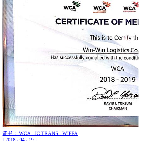
证书： WCA - JC TRANS - WIFFA
[
2018
-
04
-
19
]