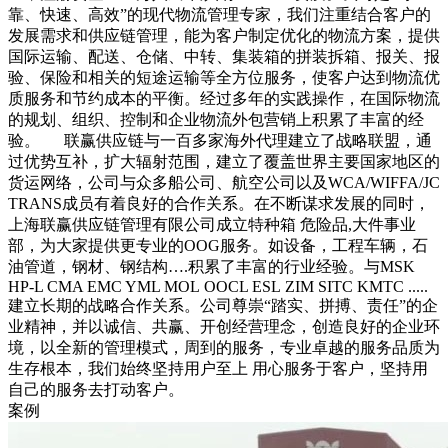
靠、快速、高效”的现代物流管理专家，我们注重结合客户的
发展需求和供应链管理，能为客户制定优化的物流方案，提供
国际运输、配送、仓储、中转、集装箱的拼装拆箱、报关、报
验、保险和相关的短途运输等全方位服务，使客户达到物流优
质服务和节约成本的平衡。经过多年的实践操作，在国际物流
的规划、组织、控制和企业物流外包营销上积累了丰富的经
验。 联赢供应链与一百多家海外代理建立了战略联盟，通
过优势互补，扩大辐射范围，建立了覆盖世界主要国家地区的
货运网络，公司与众多船公司、航空公司以及WCA/WIFFA/JC
TRANS成员有着良好的合作关系。在不断谋求发展的同时，
上海联赢供应链管理有限公司成立特种箱 危险品,大件事业
部，为大家提供更专业的OOG服务。如设备，工程车辆，石
油管道，钢材、钢结构….积累了丰富的行业经验。与MSK
HP-L CMA EMC YML MOL OOCL ESL ZIM SITC KMTC .....
建立长期的战略合作关系。公司尊崇“踏实、拼搏、责任”的企
业精神，并以诚信、共赢、开创经营理念，创造良好的企业环
境，以全新的管理模式，周到的服务，专业卓越的服务品质为
生存根本，我们始终坚持用户至上 用心服务于客户，坚持用
自己的服务去打动客户。
案例