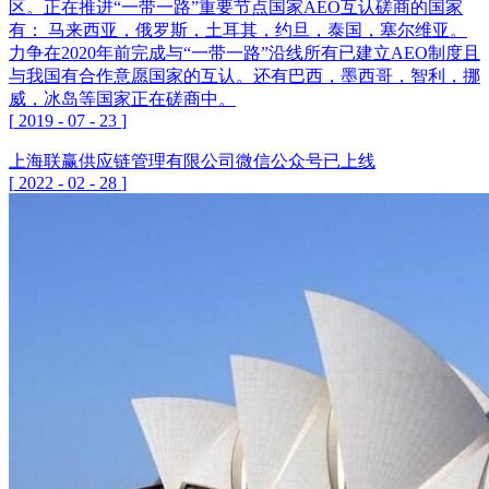
区。正在推进“一带一路”重要节点国家AEO互认磋商的国家
有： 马来西亚，俄罗斯，土耳其，约旦，泰国，塞尔维亚。
力争在2020年前完成与“一带一路”沿线所有已建立AEO制度且
与我国有合作意愿国家的互认。还有巴西，墨西哥，智利，挪
威，冰岛等国家正在磋商中。
[
2019
-
07
-
23
]
上海联赢供应链管理有限公司微信公众号已上线
[
2022
-
02
-
28
]