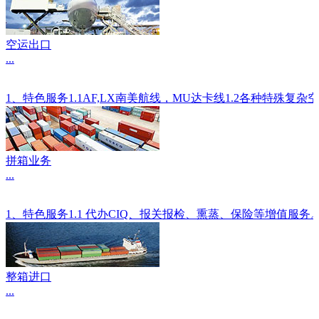
空运出口
...
1、特色服务1.1AF,LX南美航线，MU达卡线1.2各种
拼箱业务
...
1、特色服务1.1 代办CIQ、报关报检、熏蒸、保险等增值服
整箱进口
...