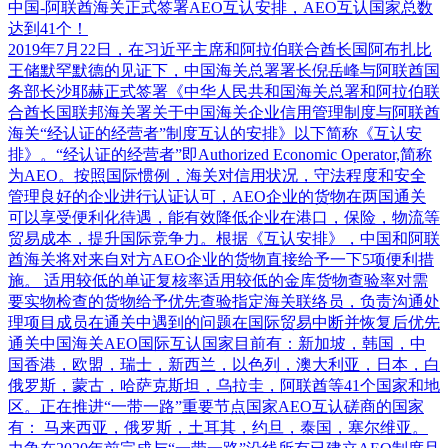
中国-阿联酋海关正式签署AEO互认安排，AEO互认国家总数
达到41个！
2019年7月22日，在习近平主席和阿拉伯联合酋长国阿布扎比
王储默罕默德的见证下，中国海关总署署长倪岳峰与阿联酋国
务部长沙耶赫正式签署《中华人民共和国海关总署和阿拉伯联
合酋长国联邦海关署关于中国海关企业信用管理制度与阿联酋
海关“经认证的经营者”制度互认的安排》以下简称《互认安
排》。“经认证的经营者”即Authorized Economic Operator,简称
为AEO。按照国际惯例，海关对信用状况，守法程度和安全
管理良好的企业进行认证认可，AEO企业的货物在两国通关
可以享受便利化待遇，能有效降低企业在港口，保险，物流等
贸易成本，提升国际竞争力。根据《互认安排》，中国和阿联
酋海关将对来自对方AEO企业的货物直接给予一下5项便利措
施。 适用较低的单证复核率适用较低的金库货物查验率对需
要实物检查的货物给予优先查验指定海关联络员，负责沟通处
理项目成员在通关中遇到的问题在国际贸易中断并恢复后优先
通关中国海关AEO国际互认国家目前有：新加坡，韩国，中
国香港，欧盟，瑞士，新西兰，以色列，澳大利亚，日本，白
俄罗斯，蒙古，哈萨克斯坦，乌拉圭，阿联酋等41个国家和地
区。正在推进“一带一路”重要节点国家AEO互认磋商的国家
有： 马来西亚，俄罗斯，土耳其，约旦，泰国，塞尔维亚。