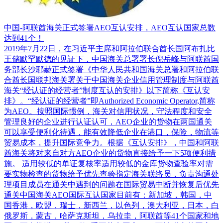
中国-阿联酋海关正式签署AEO互认安排，AEO互认国家总数
达到41个！
2019年7月22日，在习近平主席和阿拉伯联合酋长国阿布扎比
王储默罕默德的见证下，中国海关总署署长倪岳峰与阿联酋国
务部长沙耶赫正式签署《中华人民共和国海关总署和阿拉伯联
合酋长国联邦海关署关于中国海关企业信用管理制度与阿联酋
海关“经认证的经营者”制度互认的安排》以下简称《互认安
排》。“经认证的经营者”即Authorized Economic Operator,简称
为AEO。按照国际惯例，海关对信用状况，守法程度和安全
管理良好的企业进行认证认可，AEO企业的货物在两国通关
可以享受便利化待遇，能有效降低企业在港口，保险，物流等
贸易成本，提升国际竞争力。根据《互认安排》，中国和阿联
酋海关将对来自对方AEO企业的货物直接给予一下5项便利措
施。 适用较低的单证复核率适用较低的金库货物查验率对需
要实物检查的货物给予优先查验指定海关联络员，负责沟通处
理项目成员在通关中遇到的问题在国际贸易中断并恢复后优先
通关中国海关AEO国际互认国家目前有：新加坡，韩国，中
国香港，欧盟，瑞士，新西兰，以色列，澳大利亚，日本，白
俄罗斯，蒙古，哈萨克斯坦，乌拉圭，阿联酋等41个国家和地