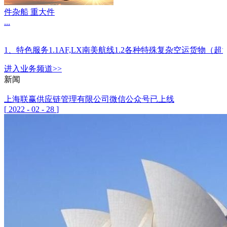
件杂船 重大件
...
1、特色服务1.1AF,LX南美航线1.2各种特殊复杂空运
进入
业务
频道>>
新闻
上海联赢供应链管理有限公司微信公众号已上线
[
2022
-
02
-
28
]