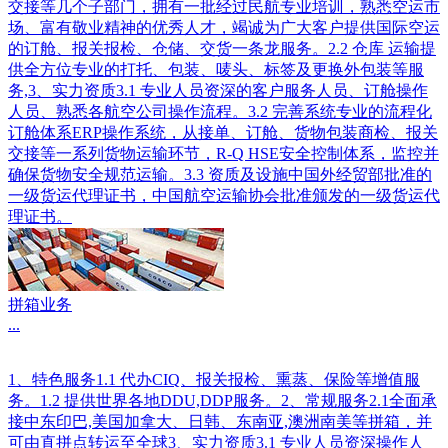
交接等几个子部门，拥有一批经过民航专业培训，熟悉空运市
场、富有敬业精神的优秀人才，竭诚为广大客户提供国际空运
的订舱、报关报检、仓储、交货一条龙服务。2.2 仓库 运输提
供全方位专业的打托、包装、唛头、标签及更换外包装等服
务,3、实力资质3.1 专业人员资深的客户服务人员、订舱操作
人员、熟悉各航空公司操作流程。3.2 完善系统专业的流程化
订舱体系ERP操作系统，从接单、订舱、货物包装商检、报关
交接等一系列货物运输环节，R-Q HSE安全控制体系，监控并
确保货物安全规范运输。3.3 资质及设施中国外经贸部批准的
一级货运代理证书，中国航空运输协会批准颁发的一级货运代
理证书。
拼箱业务
...
1、特色服务1.1 代办CIQ、报关报检、熏蒸、保险等增值服
务。1.2 提供世界各地DDU,DDP服务。2、常规服务2.1全面承
接中东印巴,美国加拿大、日韩、东南亚,澳洲南美等拼箱，并
可由直拼点转运至全球3、实力资质3.1 专业人员资深操作人