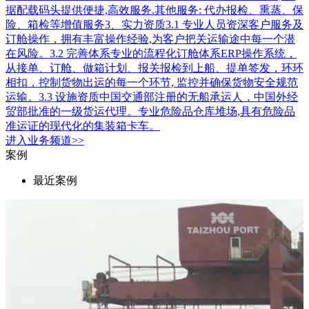
据配载码头提供便捷,高效服务.其他服务: 代办报检、熏蒸、保
险、箱检等增值服务3、实力资质3.1 专业人员资深客户服务及
订舱操作，拥有丰富操作经验,为客户把关运输途中每一个潜
在风险。3.2 完善体系专业的流程化订舱体系ERP操作系统，
从接单、订舱、做箱计划、报关报检到上船、提单签发，环环
相扣，控制货物出运的每一个环节, 监控并确保货物安全规范
运输。3.3 设施资质中国交通部注册的无船承运人，中国外经
贸部批准的一级货运代理。专业危险品仓库堆场,具有危险品
准运证的现代化的集装箱卡车。
进入
业务
频道>>
案例
最近案例