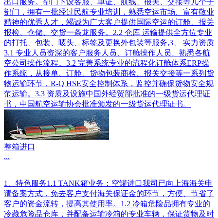
出口服务。部门下设客服、单证、航线、报关、交接等几个子
部门，拥有一批经过民航专业培训，熟悉空运市场、富有敬业
精神的优秀人才，竭诚为广大客户提供国际空运的订舱、报关
报检、仓储、交货一条龙服务。2.2 仓库 运输提供全方位专业
的打托、包装、唛头、标签及更换外包装等服务,3、 实力资质
3.1 专业人员资深的客户服务人员、订舱操作人员、熟悉各航
空公司操作流程。3.2 完善系统专业的流程化订舱体系ERP操
作系统，从接单、订舱、货物包装商检、报关交接等一系列货
物运输环节，R-Q HSE安全控制体系，监控并确保货物安全规
范运输。3.3 资质及设施中国外经贸部批准的一级货运代理证
书，中国航空运输协会批准颁发的一级货运代理证书。
整箱进口
...
1、特色服务1.1 TANK箱业务：空罐进口我司已向上海海关申
请备案方式，免去客户支付海关保证金的环节，方便、节省了
客户的资金流转，提高其使用率。1.2 冷箱危险品拥有专业的
冷藏危险品仓库，并配备运输冷箱的专业车辆，保证货物及时