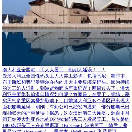
澳大利亚全国港口工人大罢工，船期大延误！！！
受澳大利亚全国性码头工人大罢工影响，包括悉尼、墨尔本、
布里斯班和弗里曼特尔在内的几大主要集装箱码头。因为持续
的罢工陷入混乱，到港货物面临严重延误！两周过去了，澳大
利亚主要集装箱港口情况如何呢？答案是：在罢工，拥堵，恶
劣天气多重因素叠加影响下，目前澳大利亚多个港区已出现大
面积船期延误！刚刚，有船公司已经发布通知，部分船期已出
现4到5天的严重延误！据悉，这次澳洲港口大瘫痪，源自本月
初开始澳大利亚各地的DP World码头工人发起罢工。首先是约
1800名码头工人在布里斯班（Brisbane）港的罢工！随后，弗
里曼特尔（Fremantle）、墨尔本（Melbourne）和悉尼港