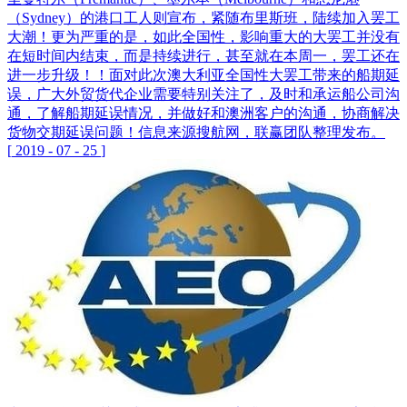
（Sydney）的港口工人则宣布，紧随布里斯班，陆续加入罢工
大潮！更为严重的是，如此全国性，影响重大的大罢工并没有
在短时间内结束，而是持续进行，甚至就在本周一，罢工还在
进一步升级！！面对此次澳大利亚全国性大罢工带来的船期延
误，广大外贸货代企业需要特别关注了，及时和承运船公司沟
通，了解船期延误情况，并做好和澳洲客户的沟通，协商解决
货物交期延误问题！信息来源搜航网，联赢团队整理发布。
[
2019
-
07
-
25
]