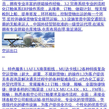
员，拥有专业丰富的拼箱操作经验。3.2 完善系统专业的流程
化订舱体系ERP操作系统，从接单、订舱、做箱计划、报关报
检到上船、提单签发，环环相扣，控制货物出运的每一个环
节,监控并确保货物安全规范运输。3.3 设施资质中国交通部注
册的无船承运人，中国外经贸部批准的一级货运代理.在浦东
拥有专业拼箱仓库堆场,仓库布局合理,靠近港区.
空运出口
...
1、特色服务1.1AF,LX南美航线，MU达卡线1.2各种特殊复杂
空运货物（超大、超重、不规则货物）的操作1.3为客户提供
关务咨询及解决通关过程中的各种疑难杂症1.4代办化工鉴定,
外贸代理等.2、 常规服务2.1 订舱：快捷、顺畅、全面快捷快
捷: 便捷多样的订舱渠道（AF,LX,MU,CA,EK，KL，FM等）
顺畅： 熟悉各航空公司订舱要求及操作流程。全面： 承接全
球各航空公司航线运输,依托知识化、专业化的管理团队，凭
借现代化的硬件设施，为客户提供全方位、个性化的优质空运