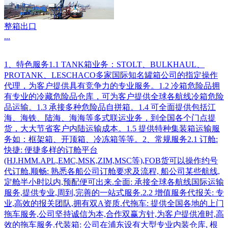
整箱出口
...
1、特色服务1.1 TANK箱业务：STOLT、BULKHAUL、
PROTANK、LESCHACO多家国际知名罐箱公司的指定操作
代理，为客户提供具有竞争力的专业服务。1.2 冷箱危险品拥
有专业的冷藏危险品仓库，可为客户提供全球各航线冷箱危险
品运输。1.3 承接多种危险品自拼箱。1.4 可全面提供包括江
海、海铁、陆海、海海等多式联运业务，到全国各个门点提
货，大大节省客户内陆运输成本。1.5 提供特种集装箱运输服
务如：框架箱、开顶箱、冷冻箱等等。2、常规服务2.1 订舱:
快捷: 便捷多样的订舱平台
(HJ.HMM.APL,EMC,MSK,ZIM,MSC等),FOB货可以操作约号
代订舱.顺畅: 熟悉各船公司订舱要求及流程, 船公司某些航线,
定舱半小时以内,预配便可出来.全面: 承接全球各航线国际运输
服务,提供专业,周到,完善的一站式服务.2.2 增值服务代报关: 专
业,高效的报关团队,拥有双A资质.代拖车: 提供全国各地的上门
拖车服务,公司坚持诚信为本,合作双赢方针,为客户提供准时,高
效的拖车服务.代装箱: 公司在浦东设有大型专业内装仓库, 根