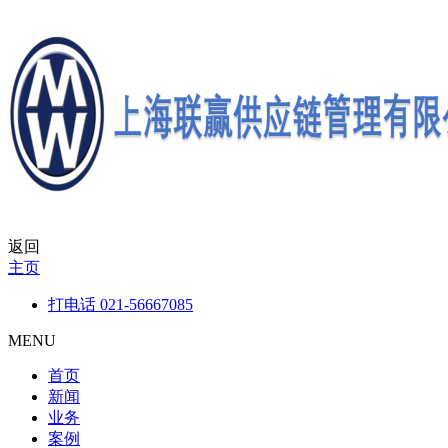
返回
主页
打电话
021-56667085
MENU
首页
新闻
业务
案例