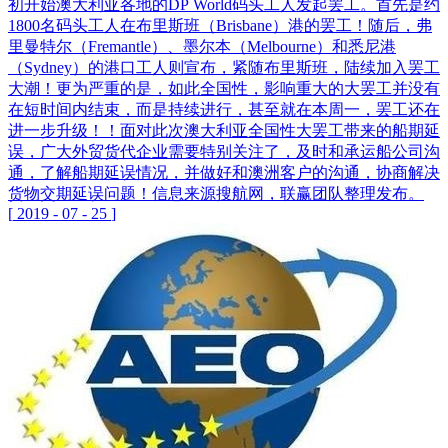
初开始澳大利亚各地的DP World码头工人发起罢工。首先是约
1800名码头工人在布里斯班（Brisbane）港的罢工！随后，弗
里曼特尔（Fremantle）、墨尔本（Melbourne）和悉尼港
（Sydney）的港口工人则宣布，紧随布里斯班，陆续加入罢工
大潮！更为严重的是，如此全国性，影响重大的大罢工并没有
在短时间内结束，而是持续进行，甚至就在本周一，罢工还在
进一步升级！！面对此次澳大利亚全国性大罢工带来的船期延
误，广大外贸货代企业需要特别关注了，及时和承运船公司沟
通，了解船期延误情况，并做好和澳洲客户的沟通，协商解决
货物交期延误问题！信息来源搜航网，联赢团队整理发布。
[
2019
-
07
-
25
]