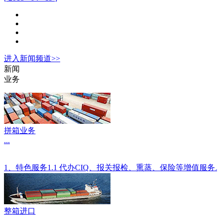
进入
新闻
频道>>
新闻
业务
拼箱业务
...
1、特色服务1.1 代办CIQ、报关报检、熏蒸、保险等增值服
整箱进口
...