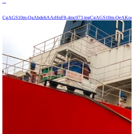
...
CgAGS10m-QaAbdehAArHnF8-4mc073.jpgCgAGS10m-QeAKoe