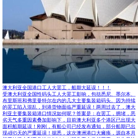
澳大利亚全国港口工人大罢工，船期大延误！！！
受澳大利亚全国性码头工人大罢工影响，包括悉尼、墨尔本、
布里斯班和弗里曼特尔在内的几大主要集装箱码头。因为持续
的罢工陷入混乱，到港货物面临严重延误！两周过去了，澳大
利亚主要集装箱港口情况如何呢？答案是：在罢工，拥堵，恶
劣天气多重因素叠加影响下，目前澳大利亚多个港区已出现大
面积船期延误！刚刚，有船公司已经发布通知，部分船期已出
现4到5天的严重延误！据悉，这次澳洲港口大瘫痪，源自本月