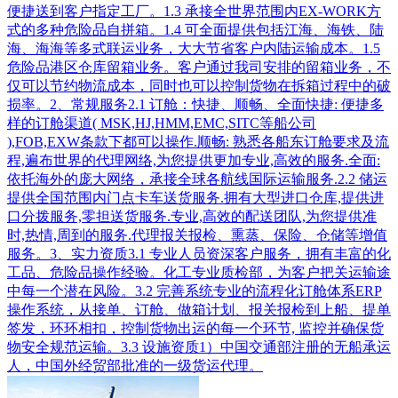
便捷送到客户指定工厂。1.3 承接全世界范围内EX-WORK方
式的多种危险品自拼箱。1.4 可全面提供包括江海、海铁、陆
海、海海等多式联运业务，大大节省客户内陆运输成本。1.5
危险品港区仓库留箱业务。客户通过我司安排的留箱业务，不
仅可以节约物流成本，同时也可以控制货物在拆箱过程中的破
损率。2、常规服务2.1 订舱：快捷、顺畅、全面快捷: 便捷多
样的订舱渠道( MSK,HJ,HMM,EMC,SITC等船公司
),FOB,EXW条款下都可以操作.顺畅: 熟悉各船东订舱要求及流
程,遍布世界的代理网络,为您提供更加专业,高效的服务.全面:
依托海外的庞大网络，承接全球各航线国际运输服务.2.2 储运
提供全国范围内门点卡车送货服务.拥有大型进口仓库,提供进
口分拨服务,零担送货服务.专业,高效的配送团队,为您提供准
时,热情,周到的服务.代理报关报检、熏蒸、保险、仓储等增值
服务。3、实力资质3.1 专业人员资深客户服务，拥有丰富的化
工品、危险品操作经验。化工专业质检部，为客户把关运输途
中每一个潜在风险。3.2 完善系统专业的流程化订舱体系ERP
操作系统，从接单、订舱、做箱计划、报关报检到上船、提单
签发，环环相扣，控制货物出运的每一个环节, 监控并确保货
物安全规范运输。3.3 设施资质1）中国交通部注册的无船承运
人，中国外经贸部批准的一级货运代理。