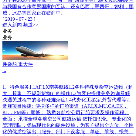
力争在2020年前完成与“一带一路”沿线所有已建立AEO制度且
与我国有合作意愿国家的互认。还有巴西，墨西哥，智利，挪
威，冰岛等国家正在磋商中。
[
2019
-
07
-
23
]
进入
新闻
频道>>
业务
业务
件杂船 重大件
...
1、特色服务1.1AF,LX南美航线1.2各种特殊复杂空运货物（超
大、超重、不规则货物）的操作1.3为客户提供关务咨询及解
决通关过程中的各种疑难杂症1.4代办化工鉴定,外贸代理等2、
常规项目快捷: 便捷多样的订舱渠道（AF,LX,MU,CA,EK，
KL，FM等）顺畅： 熟悉各航空公司订舱要求及操作流程。
全面： 承接全球各航空公司航线运输,依托知识化、专业化的
管理团队，凭借现代化的硬件设施，为客户提供全方位、个性
化的优质空运出口服务。部门下设客服、单证、航线、报关、