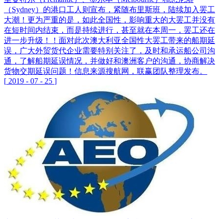
（Sydney）的港口工人则宣布，紧随布里斯班，陆续加入罢工
大潮！更为严重的是，如此全国性，影响重大的大罢工并没有
在短时间内结束，而是持续进行，甚至就在本周一，罢工还在
进一步升级！！面对此次澳大利亚全国性大罢工带来的船期延
误，广大外贸货代企业需要特别关注了，及时和承运船公司沟
通，了解船期延误情况，并做好和澳洲客户的沟通，协商解决
货物交期延误问题！信息来源搜航网，联赢团队整理发布。
[
2019
-
07
-
25
]