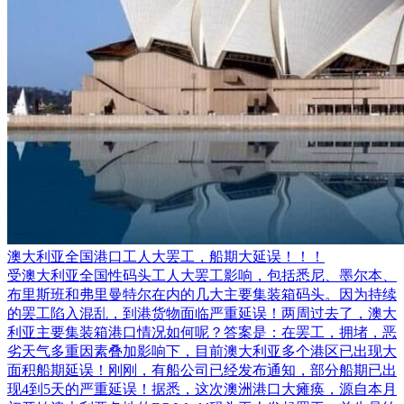
澳大利亚全国港口工人大罢工，船期大延误！！！
受澳大利亚全国性码头工人大罢工影响，包括悉尼、墨尔本、
布里斯班和弗里曼特尔在内的几大主要集装箱码头。因为持续
的罢工陷入混乱，到港货物面临严重延误！两周过去了，澳大
利亚主要集装箱港口情况如何呢？答案是：在罢工，拥堵，恶
劣天气多重因素叠加影响下，目前澳大利亚多个港区已出现大
面积船期延误！刚刚，有船公司已经发布通知，部分船期已出
现4到5天的严重延误！据悉，这次澳洲港口大瘫痪，源自本月