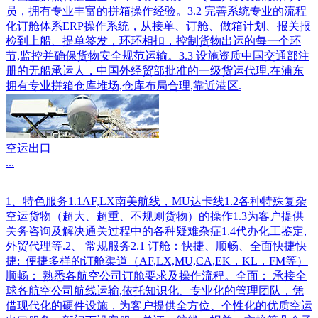
员，拥有专业丰富的拼箱操作经验。3.2 完善系统专业的流程
化订舱体系ERP操作系统，从接单、订舱、做箱计划、报关报
检到上船、提单签发，环环相扣，控制货物出运的每一个环
节,监控并确保货物安全规范运输。3.3 设施资质中国交通部注
册的无船承运人，中国外经贸部批准的一级货运代理.在浦东
拥有专业拼箱仓库堆场,仓库布局合理,靠近港区.
空运出口
...
1、特色服务1.1AF,LX南美航线，MU达卡线1.2各种特殊复杂
空运货物（超大、超重、不规则货物）的操作1.3为客户提供
关务咨询及解决通关过程中的各种疑难杂症1.4代办化工鉴定,
外贸代理等.2、 常规服务2.1 订舱：快捷、顺畅、全面快捷快
捷: 便捷多样的订舱渠道（AF,LX,MU,CA,EK，KL，FM等）
顺畅： 熟悉各航空公司订舱要求及操作流程。全面： 承接全
球各航空公司航线运输,依托知识化、专业化的管理团队，凭
借现代化的硬件设施，为客户提供全方位、个性化的优质空运