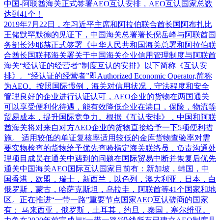
中国-阿联酋海关正式签署AEO互认安排，AEO互认国家总数
达到41个！
2019年7月22日，在习近平主席和阿拉伯联合酋长国阿布扎比
王储默罕默德的见证下，中国海关总署署长倪岳峰与阿联酋国
务部长沙耶赫正式签署《中华人民共和国海关总署和阿拉伯联
合酋长国联邦海关署关于中国海关企业信用管理制度与阿联酋
海关“经认证的经营者”制度互认的安排》以下简称《互认安
排》。“经认证的经营者”即Authorized Economic Operator,简称
为AEO。按照国际惯例，海关对信用状况，守法程度和安全
管理良好的企业进行认证认可，AEO企业的货物在两国通关
可以享受便利化待遇，能有效降低企业在港口，保险，物流等
贸易成本，提升国际竞争力。根据《互认安排》，中国和阿联
酋海关将对来自对方AEO企业的货物直接给予一下5项便利措
施。 适用较低的单证复核率适用较低的金库货物查验率对需
要实物检查的货物给予优先查验指定海关联络员，负责沟通处
理项目成员在通关中遇到的问题在国际贸易中断并恢复后优先
通关中国海关AEO国际互认国家目前有：新加坡，韩国，中
国香港，欧盟，瑞士，新西兰，以色列，澳大利亚，日本，白
俄罗斯，蒙古，哈萨克斯坦，乌拉圭，阿联酋等41个国家和地
区。正在推进“一带一路”重要节点国家AEO互认磋商的国家
有： 马来西亚，俄罗斯，土耳其，约旦，泰国，塞尔维亚。