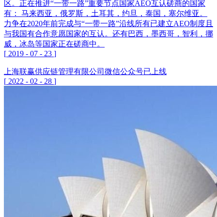
区。正在推进“一带一路”重要节点国家AEO互认磋商的国家
有： 马来西亚，俄罗斯，土耳其，约旦，泰国，塞尔维亚。
力争在2020年前完成与“一带一路”沿线所有已建立AEO制度且
与我国有合作意愿国家的互认。还有巴西，墨西哥，智利，挪
威，冰岛等国家正在磋商中。
[
2019
-
07
-
23
]
上海联赢供应链管理有限公司微信公众号已上线
[
2022
-
02
-
28
]