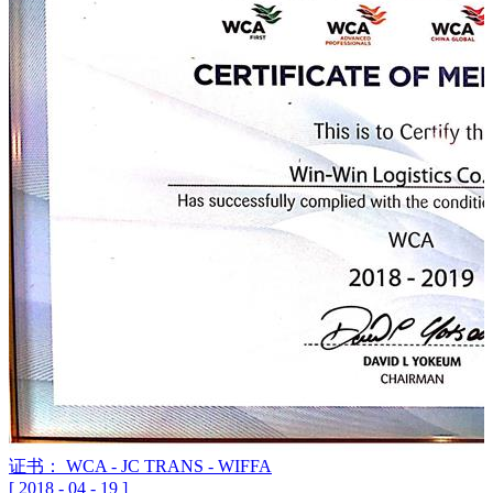
证书： WCA - JC TRANS - WIFFA
[
2018
-
04
-
19
]