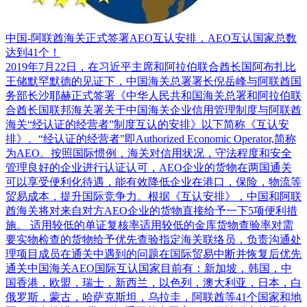
中国-阿联酋海关正式签署AEO互认安排，AEO互认国家总数
达到41个！
2019年7月22日，在习近平主席和阿拉伯联合酋长国阿布扎比
王储默罕默德的见证下，中国海关总署署长倪岳峰与阿联酋国
务部长沙耶赫正式签署《中华人民共和国海关总署和阿拉伯联
合酋长国联邦海关署关于中国海关企业信用管理制度与阿联酋
海关“经认证的经营者”制度互认的安排》以下简称《互认安
排》。“经认证的经营者”即Authorized Economic Operator,简称
为AEO。按照国际惯例，海关对信用状况，守法程度和安全
管理良好的企业进行认证认可，AEO企业的货物在两国通关
可以享受便利化待遇，能有效降低企业在港口，保险，物流等
贸易成本，提升国际竞争力。根据《互认安排》，中国和阿联
酋海关将对来自对方AEO企业的货物直接给予一下5项便利措
施。 适用较低的单证复核率适用较低的金库货物查验率对需
要实物检查的货物给予优先查验指定海关联络员，负责沟通处
理项目成员在通关中遇到的问题在国际贸易中断并恢复后优先
通关中国海关AEO国际互认国家目前有：新加坡，韩国，中
国香港，欧盟，瑞士，新西兰，以色列，澳大利亚，日本，白
俄罗斯，蒙古，哈萨克斯坦，乌拉圭，阿联酋等41个国家和地