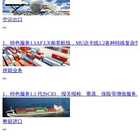
空运出口
...
1、特色服务1.1AF,LX南美航线，MU达卡线1.2各种
拼箱业务
...
1、特色服务1.1 代办CIQ、报关报检、熏蒸、保险等增值服
整箱进口
...