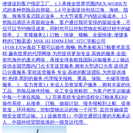
便捷送到客户指定工厂。1.3 承接全世界范围内EX-WORK方
式的多种危险品自拼箱。1.4 可全面提供包括江海、海铁、陆
海、海海等多式联运业务，大大节省客户内陆运输成本。1.5
危险品港区仓库留箱业务。客户通过我司安排的留箱业务，不
仅可以节约物流成本，同时也可以控制货物在拆箱过程中的破
损率。2、常规服务2.1 订舱：快捷、顺畅、全面快捷: 便捷多
样的订舱渠道( MSK,HJ,HMM,EMC,SITC等船公司
),FOB,EXW条款下都可以操作.顺畅: 熟悉各船东订舱要求及流
程,遍布世界的代理网络,为您提供更加专业,高效的服务.全面:
依托海外的庞大网络，承接全球各航线国际运输服务.2.2 储运
提供全国范围内门点卡车送货服务.拥有大型进口仓库,提供进
口分拨服务,零担送货服务.专业,高效的配送团队,为您提供准
时,热情,周到的服务.代理报关报检、熏蒸、保险、仓储等增值
服务。3、实力资质3.1 专业人员资深客户服务，拥有丰富的化
工品、危险品操作经验。化工专业质检部，为客户把关运输途
中每一个潜在风险。3.2 完善系统专业的流程化订舱体系ERP
操作系统，从接单、订舱、做箱计划、报关报检到上船、提单
签发，环环相扣，控制货物出运的每一个环节, 监控并确保货
物安全规范运输。3.3 设施资质1）中国交通部注册的无船承运
人，中国外经贸部批准的一级货运代理。