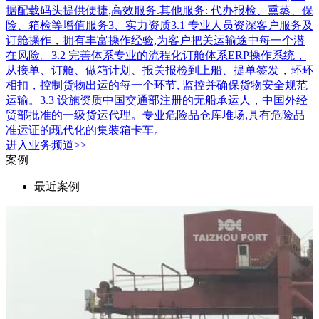
据配载码头提供便捷,高效服务.其他服务: 代办报检、熏蒸、保
险、箱检等增值服务3、实力资质3.1 专业人员资深客户服务及
订舱操作，拥有丰富操作经验,为客户把关运输途中每一个潜
在风险。3.2 完善体系专业的流程化订舱体系ERP操作系统，
从接单、订舱、做箱计划、报关报检到上船、提单签发，环环
相扣，控制货物出运的每一个环节, 监控并确保货物安全规范
运输。3.3 设施资质中国交通部注册的无船承运人，中国外经
贸部批准的一级货运代理。专业危险品仓库堆场,具有危险品
准运证的现代化的集装箱卡车。
进入
业务
频道>>
案例
最近案例