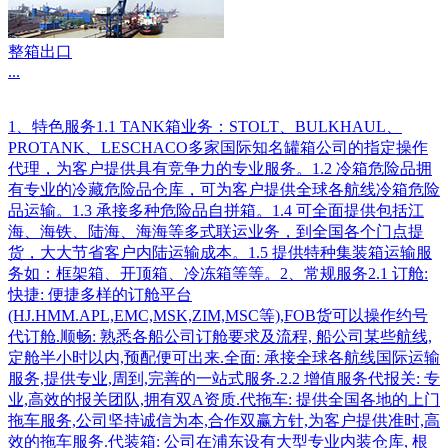
整箱出口
...
1、特色服务1.1 TANK箱业务：STOLT、BULKHAUL、
PROTANK、LESCHACO多家国际知名罐箱公司的指定操作
代理，为客户提供具有竞争力的专业服务。1.2 冷箱危险品拥
有专业的冷藏危险品仓库，可为客户提供全球各航线冷箱危险
品运输。1.3 承接多种危险品自拼箱。1.4 可全面提供包括江
海、海铁、陆海、海海等多式联运业务，到全国各个门点提
货，大大节省客户内陆运输成本。1.5 提供特种集装箱运输服
务如：框架箱、开顶箱、冷冻箱等等。2、常规服务2.1 订舱:
快捷: 便捷多样的订舱平台
(HJ.HMM.APL,EMC,MSK,ZIM,MSC等),FOB货可以操作约号
代订舱.顺畅: 熟悉各船公司订舱要求及流程, 船公司某些航线,
定舱半小时以内,预配便可出来.全面: 承接全球各航线国际运输
服务,提供专业,周到,完善的一站式服务.2.2 增值服务代报关: 专
业,高效的报关团队,拥有双A资质.代拖车: 提供全国各地的上门
拖车服务,公司坚持诚信为本,合作双赢方针,为客户提供准时,高
效的拖车服务.代装箱: 公司在浦东设有大型专业内装仓库, 根