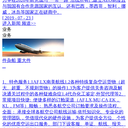
力争在2020年前完成与“一带一路”沿线所有已建立AEO制度且
与我国有合作意愿国家的互认。还有巴西，墨西哥，智利，挪
威，冰岛等国家正在磋商中。
[
2019
-
07
-
23
]
进入
新闻
频道>>
业务
业务
件杂船 重大件
...
1、特色服务1.1AF,LX南美航线1.2各种特殊复杂空运货物（超
大、超重、不规则货物）的操作1.3为客户提供关务咨询及解
决通关过程中的各种疑难杂症1.4代办化工鉴定,外贸代理等2、
常规项目快捷: 便捷多样的订舱渠道（AF,LX,MU,CA,EK，
KL，FM等）顺畅： 熟悉各航空公司订舱要求及操作流程。
全面： 承接全球各航空公司航线运输,依托知识化、专业化的
管理团队，凭借现代化的硬件设施，为客户提供全方位、个性
化的优质空运出口服务。部门下设客服、单证、航线、报关、