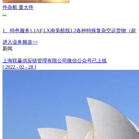
件杂船 重大件
...
1、特色服务1.1AF,LX南美航线1.2各种特殊复杂空运
进入
业务
频道>>
新闻
上海联赢供应链管理有限公司微信公众号已上线
[
2022
-
02
-
28
]