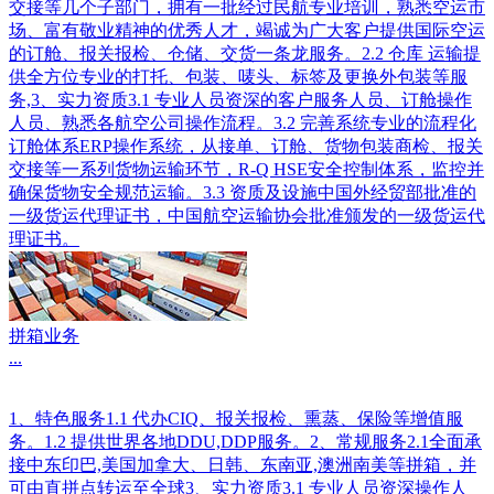
交接等几个子部门，拥有一批经过民航专业培训，熟悉空运市
场、富有敬业精神的优秀人才，竭诚为广大客户提供国际空运
的订舱、报关报检、仓储、交货一条龙服务。2.2 仓库 运输提
供全方位专业的打托、包装、唛头、标签及更换外包装等服
务,3、实力资质3.1 专业人员资深的客户服务人员、订舱操作
人员、熟悉各航空公司操作流程。3.2 完善系统专业的流程化
订舱体系ERP操作系统，从接单、订舱、货物包装商检、报关
交接等一系列货物运输环节，R-Q HSE安全控制体系，监控并
确保货物安全规范运输。3.3 资质及设施中国外经贸部批准的
一级货运代理证书，中国航空运输协会批准颁发的一级货运代
理证书。
拼箱业务
...
1、特色服务1.1 代办CIQ、报关报检、熏蒸、保险等增值服
务。1.2 提供世界各地DDU,DDP服务。2、常规服务2.1全面承
接中东印巴,美国加拿大、日韩、东南亚,澳洲南美等拼箱，并
可由直拼点转运至全球3、实力资质3.1 专业人员资深操作人