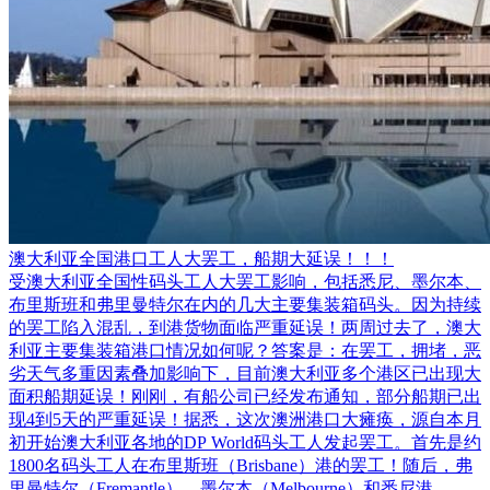
澳大利亚全国港口工人大罢工，船期大延误！！！
受澳大利亚全国性码头工人大罢工影响，包括悉尼、墨尔本、
布里斯班和弗里曼特尔在内的几大主要集装箱码头。因为持续
的罢工陷入混乱，到港货物面临严重延误！两周过去了，澳大
利亚主要集装箱港口情况如何呢？答案是：在罢工，拥堵，恶
劣天气多重因素叠加影响下，目前澳大利亚多个港区已出现大
面积船期延误！刚刚，有船公司已经发布通知，部分船期已出
现4到5天的严重延误！据悉，这次澳洲港口大瘫痪，源自本月
初开始澳大利亚各地的DP World码头工人发起罢工。首先是约
1800名码头工人在布里斯班（Brisbane）港的罢工！随后，弗
里曼特尔（Fremantle）、墨尔本（Melbourne）和悉尼港