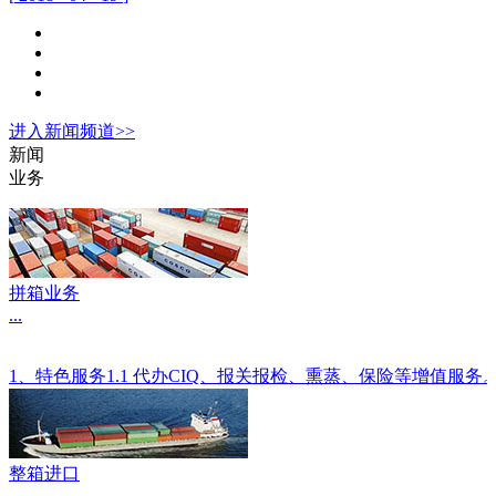
进入
新闻
频道>>
新闻
业务
拼箱业务
...
1、特色服务1.1 代办CIQ、报关报检、熏蒸、保险等增值服
整箱进口
...