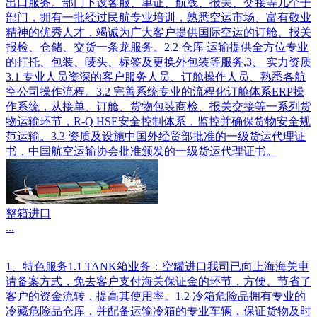
出口服务。部门下设客服、单证、航线、报关、交接等几个子
部门，拥有一批经过民航专业培训，熟悉空运市场、富有敬业
精神的优秀人才，竭诚为广大客户提供国际空运的订舱、报关
报检、仓储、交货一条龙服务。2.2 仓库 运输提供全方位专业
的打托、包装、唛头、标签及更换外包装等服务,3、 实力资质
3.1 专业人员资深的客户服务人员、订舱操作人员、熟悉各航
空公司操作流程。3.2 完善系统专业的流程化订舱体系ERP操
作系统，从接单、订舱、货物包装商检、报关交接等一系列货
物运输环节，R-Q HSE安全控制体系，监控并确保货物安全规
范运输。3.3 资质及设施中国外经贸部批准的一级货运代理证
书，中国航空运输协会批准颁发的一级货运代理证书。
整箱进口
...
1、特色服务1.1 TANK箱业务：空罐进口我司已向上海海关申
请备案方式，免去客户支付海关保证金的环节，方便、节省了
客户的资金流转，提高其使用率。1.2 冷箱危险品拥有专业的
冷藏危险品仓库，并配备运输冷箱的专业车辆，保证货物及时