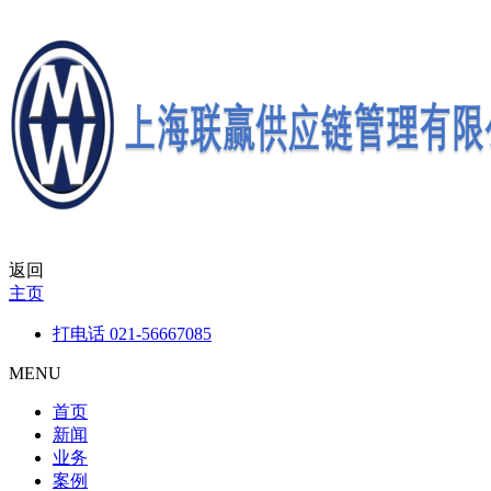
返回
主页
打电话
021-56667085
MENU
首页
新闻
业务
案例