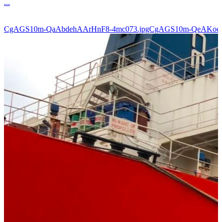
...
CgAGS10m-QaAbdehAArHnF8-4mc073.jpgCgAGS10m-QeAKoe