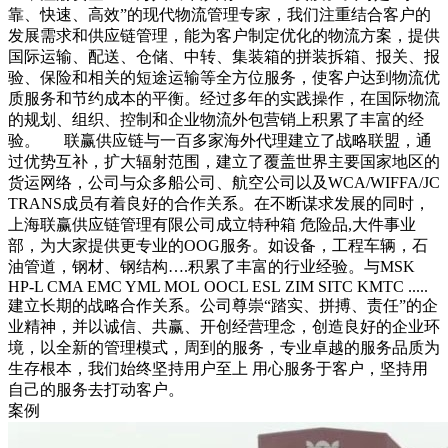
靠、快速、高效”的现代物流管理专家，我们注重结合客户的
发展需求和供应链管理，能为客户制定优化的物流方案，提供
国际运输、配送、仓储、中转、集装箱的拼装拆箱、报关、报
验、保险和相关的短途运输等全方位服务，使客户达到物流优
质服务和节约成本的平衡。经过多年的实践操作，在国际物流
的规划、组织、控制和企业物流外包营销上积累了丰富的经
验。 联赢供应链与一百多家海外代理建立了战略联盟，通
过优势互补，扩大辐射范围，建立了覆盖世界主要国家地区的
货运网络，公司与众多船公司、航空公司以及WCA/WIFFA/JC
TRANS成员有着良好的合作关系。在不断谋求发展的同时，
上海联赢供应链管理有限公司成立特种箱 危险品,大件事业
部，为大家提供更专业的OOG服务。如设备，工程车辆，石
油管道，钢材、钢结构….积累了丰富的行业经验。与MSK
HP-L CMA EMC YML MOL OOCL ESL ZIM SITC KMTC .....
建立长期的战略合作关系。公司尊崇“踏实、拼搏、责任”的企
业精神，并以诚信、共赢、开创经营理念，创造良好的企业环
境，以全新的管理模式，周到的服务，专业卓越的服务品质为
生存根本，我们始终坚持用户至上 用心服务于客户，坚持用
自己的服务去打动客户。
案例