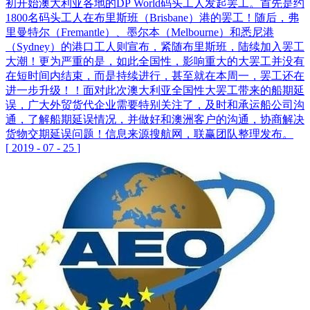
初开始澳大利亚各地的DP World码头工人发起罢工。首先是约
1800名码头工人在布里斯班（Brisbane）港的罢工！随后，弗
里曼特尔（Fremantle）、墨尔本（Melbourne）和悉尼港
（Sydney）的港口工人则宣布，紧随布里斯班，陆续加入罢工
大潮！更为严重的是，如此全国性，影响重大的大罢工并没有
在短时间内结束，而是持续进行，甚至就在本周一，罢工还在
进一步升级！！面对此次澳大利亚全国性大罢工带来的船期延
误，广大外贸货代企业需要特别关注了，及时和承运船公司沟
通，了解船期延误情况，并做好和澳洲客户的沟通，协商解决
货物交期延误问题！信息来源搜航网，联赢团队整理发布。
[
2019
-
07
-
25
]