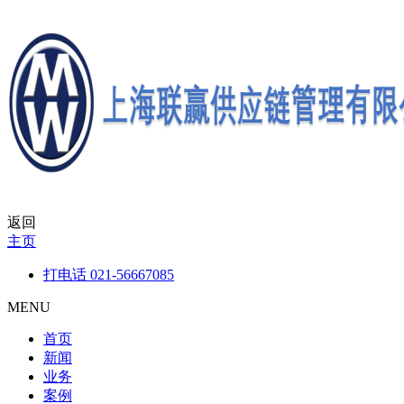
返回
主页
打电话
021-56667085
MENU
首页
新闻
业务
案例