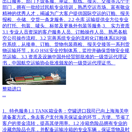
出口服务。部门下设客服、单证、航线、报关、交接等几个子
部门，拥有一批经过民航专业培训，熟悉空运市场、富有敬业
精神的优秀人才，竭诚为广大客户提供国际空运的订舱、报关
报检、仓储、交货一条龙服务。2.2 仓库 运输提供全方位专业
的打托、包装、唛头、标签及更换外包装等服务,3、 实力资质
3.1 专业人员资深的客户服务人员、订舱操作人员、熟悉各航
空公司操作流程。3.2 完善系统专业的流程化订舱体系ERP操
作系统，从接单、订舱、货物包装商检、报关交接等一系列货
物运输环节，R-Q HSE安全控制体系，监控并确保货物安全规
范运输。3.3 资质及设施中国外经贸部批准的一级货运代理证
书，中国航空运输协会批准颁发的一级货运代理证书。
整箱进口
...
1、特色服务1.1 TANK箱业务：空罐进口我司已向上海海关申
请备案方式，免去客户支付海关保证金的环节，方便、节省了
客户的资金流转，提高其使用率。1.2 冷箱危险品拥有专业的
冷藏危险品仓库，并配备运输冷箱的专业车辆，保证货物及时