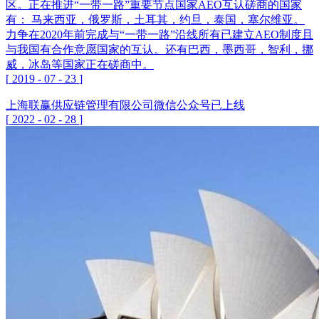
区。正在推进“一带一路”重要节点国家AEO互认磋商的国家
有： 马来西亚，俄罗斯，土耳其，约旦，泰国，塞尔维亚。
力争在2020年前完成与“一带一路”沿线所有已建立AEO制度且
与我国有合作意愿国家的互认。还有巴西，墨西哥，智利，挪
威，冰岛等国家正在磋商中。
[
2019
-
07
-
23
]
上海联赢供应链管理有限公司微信公众号已上线
[
2022
-
02
-
28
]