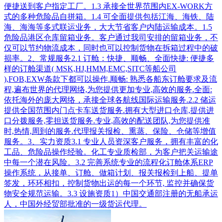
便捷送到客户指定工厂。1.3 承接全世界范围内EX-WORK方
式的多种危险品自拼箱。1.4 可全面提供包括江海、海铁、陆
海、海海等多式联运业务，大大节省客户内陆运输成本。1.5
危险品港区仓库留箱业务。客户通过我司安排的留箱业务，不
仅可以节约物流成本，同时也可以控制货物在拆箱过程中的破
损率。2、常规服务2.1 订舱：快捷、顺畅、全面快捷: 便捷多
样的订舱渠道( MSK,HJ,HMM,EMC,SITC等船公司
),FOB,EXW条款下都可以操作.顺畅: 熟悉各船东订舱要求及流
程,遍布世界的代理网络,为您提供更加专业,高效的服务.全面:
依托海外的庞大网络，承接全球各航线国际运输服务.2.2 储运
提供全国范围内门点卡车送货服务.拥有大型进口仓库,提供进
口分拨服务,零担送货服务.专业,高效的配送团队,为您提供准
时,热情,周到的服务.代理报关报检、熏蒸、保险、仓储等增值
服务。3、实力资质3.1 专业人员资深客户服务，拥有丰富的化
工品、危险品操作经验。化工专业质检部，为客户把关运输途
中每一个潜在风险。3.2 完善系统专业的流程化订舱体系ERP
操作系统，从接单、订舱、做箱计划、报关报检到上船、提单
签发，环环相扣，控制货物出运的每一个环节, 监控并确保货
物安全规范运输。3.3 设施资质1）中国交通部注册的无船承运
人，中国外经贸部批准的一级货运代理。