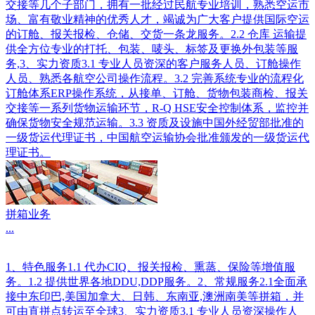
交接等几个子部门，拥有一批经过民航专业培训，熟悉空运市
场、富有敬业精神的优秀人才，竭诚为广大客户提供国际空运
的订舱、报关报检、仓储、交货一条龙服务。2.2 仓库 运输提
供全方位专业的打托、包装、唛头、标签及更换外包装等服
务,3、实力资质3.1 专业人员资深的客户服务人员、订舱操作
人员、熟悉各航空公司操作流程。3.2 完善系统专业的流程化
订舱体系ERP操作系统，从接单、订舱、货物包装商检、报关
交接等一系列货物运输环节，R-Q HSE安全控制体系，监控并
确保货物安全规范运输。3.3 资质及设施中国外经贸部批准的
一级货运代理证书，中国航空运输协会批准颁发的一级货运代
理证书。
拼箱业务
...
1、特色服务1.1 代办CIQ、报关报检、熏蒸、保险等增值服
务。1.2 提供世界各地DDU,DDP服务。2、常规服务2.1全面承
接中东印巴,美国加拿大、日韩、东南亚,澳洲南美等拼箱，并
可由直拼点转运至全球3、实力资质3.1 专业人员资深操作人