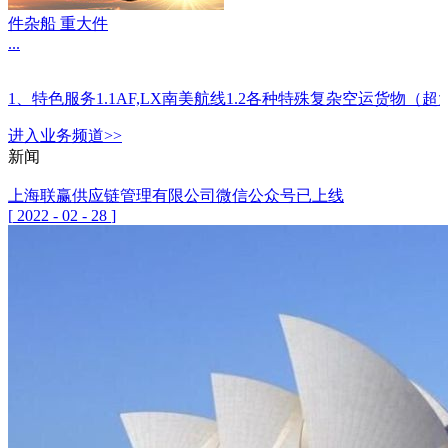
件杂船 重大件
...
1、特色服务1.1AF,LX南美航线1.2各种特殊复杂空运
进入
业务
频道>>
新闻
上海联赢供应链管理有限公司微信公众号已上线
[
2022
-
02
-
28
]