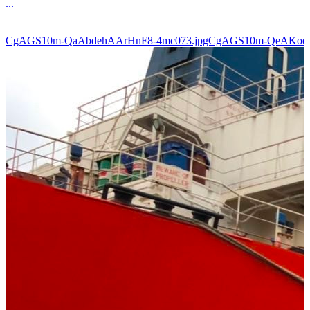
...
CgAGS10m-QaAbdehAArHnF8-4mc073.jpgCgAGS10m-QeAKoe