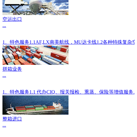
空运出口
...
1、特色服务1.1AF,LX南美航线，MU达卡线1.2各种
拼箱业务
...
1、特色服务1.1 代办CIQ、报关报检、熏蒸、保险等增值服
整箱进口
...