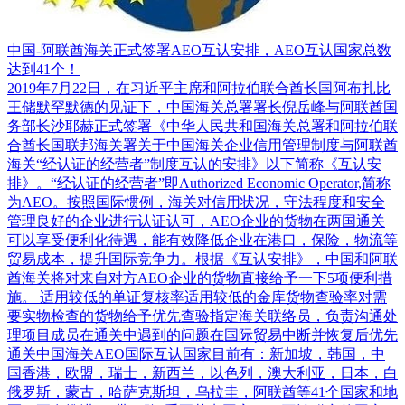
中国-阿联酋海关正式签署AEO互认安排，AEO互认国家总数
达到41个！
2019年7月22日，在习近平主席和阿拉伯联合酋长国阿布扎比
王储默罕默德的见证下，中国海关总署署长倪岳峰与阿联酋国
务部长沙耶赫正式签署《中华人民共和国海关总署和阿拉伯联
合酋长国联邦海关署关于中国海关企业信用管理制度与阿联酋
海关“经认证的经营者”制度互认的安排》以下简称《互认安
排》。“经认证的经营者”即Authorized Economic Operator,简称
为AEO。按照国际惯例，海关对信用状况，守法程度和安全
管理良好的企业进行认证认可，AEO企业的货物在两国通关
可以享受便利化待遇，能有效降低企业在港口，保险，物流等
贸易成本，提升国际竞争力。根据《互认安排》，中国和阿联
酋海关将对来自对方AEO企业的货物直接给予一下5项便利措
施。 适用较低的单证复核率适用较低的金库货物查验率对需
要实物检查的货物给予优先查验指定海关联络员，负责沟通处
理项目成员在通关中遇到的问题在国际贸易中断并恢复后优先
通关中国海关AEO国际互认国家目前有：新加坡，韩国，中
国香港，欧盟，瑞士，新西兰，以色列，澳大利亚，日本，白
俄罗斯，蒙古，哈萨克斯坦，乌拉圭，阿联酋等41个国家和地