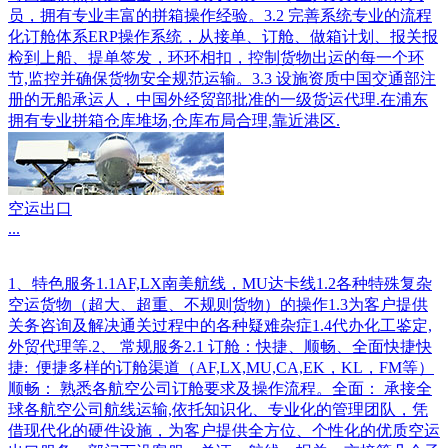
员，拥有专业丰富的拼箱操作经验。3.2 完善系统专业的流程
化订舱体系ERP操作系统，从接单、订舱、做箱计划、报关报
检到上船、提单签发，环环相扣，控制货物出运的每一个环
节,监控并确保货物安全规范运输。3.3 设施资质中国交通部注
册的无船承运人，中国外经贸部批准的一级货运代理.在浦东
拥有专业拼箱仓库堆场,仓库布局合理,靠近港区.
空运出口
...
1、特色服务1.1AF,LX南美航线，MU达卡线1.2各种特殊复杂
空运货物（超大、超重、不规则货物）的操作1.3为客户提供
关务咨询及解决通关过程中的各种疑难杂症1.4代办化工鉴定,
外贸代理等.2、 常规服务2.1 订舱：快捷、顺畅、全面快捷快
捷: 便捷多样的订舱渠道（AF,LX,MU,CA,EK，KL，FM等）
顺畅： 熟悉各航空公司订舱要求及操作流程。全面： 承接全
球各航空公司航线运输,依托知识化、专业化的管理团队，凭
借现代化的硬件设施，为客户提供全方位、个性化的优质空运