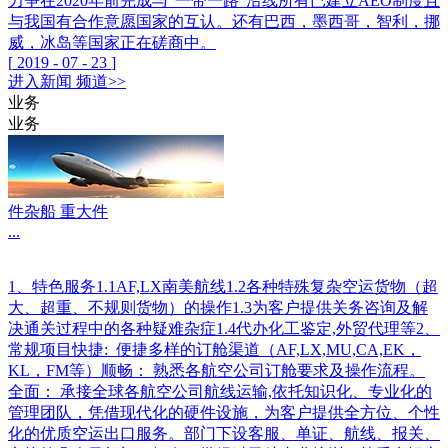
力争在2020年前完成与“一带一路”沿线所有已建立AEO制度且
与我国有合作意愿国家的互认。还有巴西，墨西哥，智利，挪
威，冰岛等国家正在磋商中。
[
2019
-
07
-
23
]
进入
新闻
频道>>
业务
业务
件杂船 重大件
...
1、特色服务1.1AF,LX南美航线1.2各种特殊复杂空运货物（超
大、超重、不规则货物）的操作1.3为客户提供关务咨询及解
决通关过程中的各种疑难杂症1.4代办化工鉴定,外贸代理等2、
常规项目快捷: 便捷多样的订舱渠道（AF,LX,MU,CA,EK，
KL，FM等）顺畅： 熟悉各航空公司订舱要求及操作流程。
全面： 承接全球各航空公司航线运输,依托知识化、专业化的
管理团队，凭借现代化的硬件设施，为客户提供全方位、个性
化的优质空运出口服务。部门下设客服、单证、航线、报关、