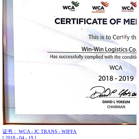
证书： WCA - JC TRANS - WIFFA
[
2018
-
04
-
19
]