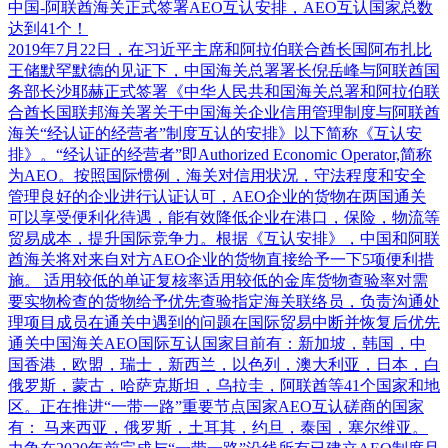
中国-阿联酋海关正式签署AEO互认安排，AEO互认国家总数
达到41个！
2019年7月22日，在习近平主席和阿拉伯联合酋长国阿布扎比
王储默罕默德的见证下，中国海关总署署长倪岳峰与阿联酋国
务部长沙耶赫正式签署《中华人民共和国海关总署和阿拉伯联
合酋长国联邦海关署关于中国海关企业信用管理制度与阿联酋
海关“经认证的经营者”制度互认的安排》以下简称《互认安
排》。“经认证的经营者”即Authorized Economic Operator,简称
为AEO。按照国际惯例，海关对信用状况，守法程度和安全
管理良好的企业进行认证认可，AEO企业的货物在两国通关
可以享受便利化待遇，能有效降低企业在港口，保险，物流等
贸易成本，提升国际竞争力。根据《互认安排》，中国和阿联
酋海关将对来自对方AEO企业的货物直接给予一下5项便利措
施。 适用较低的单证复核率适用较低的金库货物查验率对需
要实物检查的货物给予优先查验指定海关联络员，负责沟通处
理项目成员在通关中遇到的问题在国际贸易中断并恢复后优先
通关中国海关AEO国际互认国家目前有：新加坡，韩国，中
国香港，欧盟，瑞士，新西兰，以色列，澳大利亚，日本，白
俄罗斯，蒙古，哈萨克斯坦，乌拉圭，阿联酋等41个国家和地
区。正在推进“一带一路”重要节点国家AEO互认磋商的国家
有： 马来西亚，俄罗斯，土耳其，约旦，泰国，塞尔维亚。