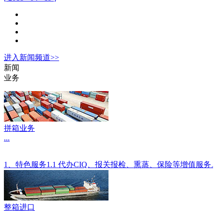
进入
新闻
频道>>
新闻
业务
拼箱业务
...
1、特色服务1.1 代办CIQ、报关报检、熏蒸、保险等增值服
整箱进口
...