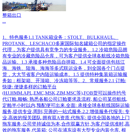
整箱出口
...
1、特色服务1.1 TANK箱业务：STOLT、BULKHAUL、
PROTANK、LESCHACO多家国际知名罐箱公司的指定操作
代理，为客户提供具有竞争力的专业服务。1.2 冷箱危险品拥
有专业的冷藏危险品仓库，可为客户提供全球各航线冷箱危险
品运输。1.3 承接多种危险品自拼箱。1.4 可全面提供包括江
海、海铁、陆海、海海等多式联运业务，到全国各个门点提
货，大大节省客户内陆运输成本。1.5 提供特种集装箱运输服
务如：框架箱、开顶箱、冷冻箱等等。2、常规服务2.1 订舱:
快捷: 便捷多样的订舱平台
(HJ.HMM.APL,EMC,MSK,ZIM,MSC等),FOB货可以操作约号
代订舱.顺畅: 熟悉各船公司订舱要求及流程, 船公司某些航线,
定舱半小时以内,预配便可出来.全面: 承接全球各航线国际运输
服务,提供专业,周到,完善的一站式服务.2.2 增值服务代报关: 专
业,高效的报关团队,拥有双A资质.代拖车: 提供全国各地的上门
拖车服务,公司坚持诚信为本,合作双赢方针,为客户提供准时,高
效的拖车服务.代装箱: 公司在浦东设有大型专业内装仓库, 根