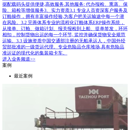
据配载码头提供便捷,高效服务.其他服务: 代办报检、熏蒸、保
险、箱检等增值服务3、实力资质3.1 专业人员资深客户服务及
订舱操作，拥有丰富操作经验,为客户把关运输途中每一个潜
在风险。3.2 完善体系专业的流程化订舱体系ERP操作系统，
从接单、订舱、做箱计划、报关报检到上船、提单签发，环环
相扣，控制货物出运的每一个环节, 监控并确保货物安全规范
运输。3.3 设施资质中国交通部注册的无船承运人，中国外经
贸部批准的一级货运代理。专业危险品仓库堆场,具有危险品
准运证的现代化的集装箱卡车。
进入
业务
频道>>
案例
最近案例