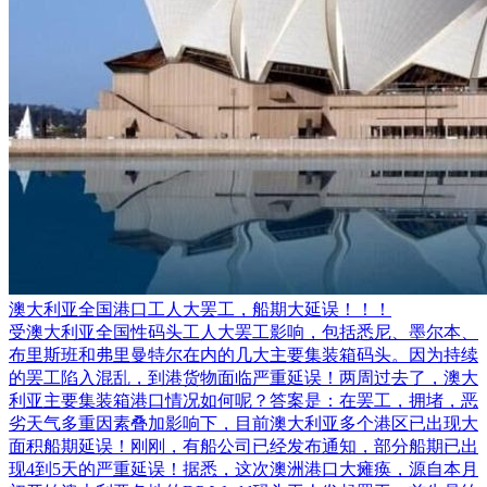
澳大利亚全国港口工人大罢工，船期大延误！！！
受澳大利亚全国性码头工人大罢工影响，包括悉尼、墨尔本、
布里斯班和弗里曼特尔在内的几大主要集装箱码头。因为持续
的罢工陷入混乱，到港货物面临严重延误！两周过去了，澳大
利亚主要集装箱港口情况如何呢？答案是：在罢工，拥堵，恶
劣天气多重因素叠加影响下，目前澳大利亚多个港区已出现大
面积船期延误！刚刚，有船公司已经发布通知，部分船期已出
现4到5天的严重延误！据悉，这次澳洲港口大瘫痪，源自本月