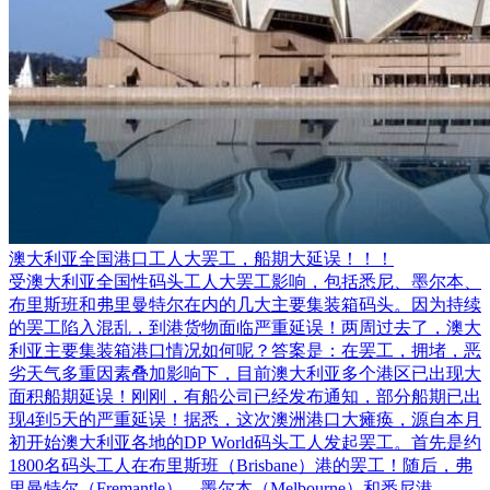
澳大利亚全国港口工人大罢工，船期大延误！！！
受澳大利亚全国性码头工人大罢工影响，包括悉尼、墨尔本、
布里斯班和弗里曼特尔在内的几大主要集装箱码头。因为持续
的罢工陷入混乱，到港货物面临严重延误！两周过去了，澳大
利亚主要集装箱港口情况如何呢？答案是：在罢工，拥堵，恶
劣天气多重因素叠加影响下，目前澳大利亚多个港区已出现大
面积船期延误！刚刚，有船公司已经发布通知，部分船期已出
现4到5天的严重延误！据悉，这次澳洲港口大瘫痪，源自本月
初开始澳大利亚各地的DP World码头工人发起罢工。首先是约
1800名码头工人在布里斯班（Brisbane）港的罢工！随后，弗
里曼特尔（Fremantle）、墨尔本（Melbourne）和悉尼港