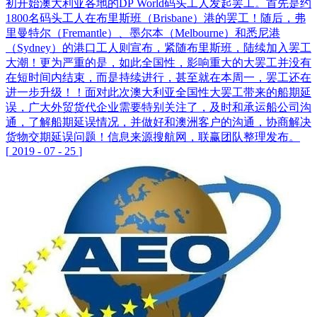
初开始澳大利亚各地的DP World码头工人发起罢工。首先是约
1800名码头工人在布里斯班（Brisbane）港的罢工！随后，弗
里曼特尔（Fremantle）、墨尔本（Melbourne）和悉尼港
（Sydney）的港口工人则宣布，紧随布里斯班，陆续加入罢工
大潮！更为严重的是，如此全国性，影响重大的大罢工并没有
在短时间内结束，而是持续进行，甚至就在本周一，罢工还在
进一步升级！！面对此次澳大利亚全国性大罢工带来的船期延
误，广大外贸货代企业需要特别关注了，及时和承运船公司沟
通，了解船期延误情况，并做好和澳洲客户的沟通，协商解决
货物交期延误问题！信息来源搜航网，联赢团队整理发布。
[
2019
-
07
-
25
]