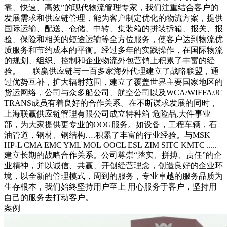
靠、快速、高效”的现代物流管理专家，我们注重结合客户的
发展需求和供应链管理，能为客户制定优化的物流方案，提供
国际运输、配送、仓储、中转、集装箱的拼装拆箱、报关、报
验、保险和相关的短途运输等全方位服务，使客户达到物流优
质服务和节约成本的平衡。经过多年的实践操作，在国际物流
的规划、组织、控制和企业物流外包营销上积累了丰富的经
验。 联赢供应链与一百多家海外代理建立了战略联盟，通
过优势互补，扩大辐射范围，建立了覆盖世界主要国家地区的
货运网络，公司与众多船公司、航空公司以及WCA/WIFFA/JC
TRANS成员有着良好的合作关系。在不断谋求发展的同时，
上海联赢供应链管理有限公司成立特种箱 危险品,大件事业
部，为大家提供更专业的OOG服务。如设备，工程车辆，石
油管道，钢材、钢结构….积累了丰富的行业经验。与MSK
HP-L CMA EMC YML MOL OOCL ESL ZIM SITC KMTC .....
建立长期的战略合作关系。公司尊崇“踏实、拼搏、责任”的企
业精神，并以诚信、共赢、开创经营理念，创造良好的企业环
境，以全新的管理模式，周到的服务，专业卓越的服务品质为
生存根本，我们始终坚持用户至上 用心服务于客户，坚持用
自己的服务去打动客户。
案例