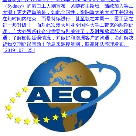
（Sydney）的港口工人则宣布，紧随布里斯班，陆续加入罢工
大潮！更为严重的是，如此全国性，影响重大的大罢工并没有
在短时间内结束，而是持续进行，甚至就在本周一，罢工还在
进一步升级！！面对此次澳大利亚全国性大罢工带来的船期延
误，广大外贸货代企业需要特别关注了，及时和承运船公司沟
通，了解船期延误情况，并做好和澳洲客户的沟通，协商解决
货物交期延误问题！信息来源搜航网，联赢团队整理发布。
[
2019
-
07
-
25
]