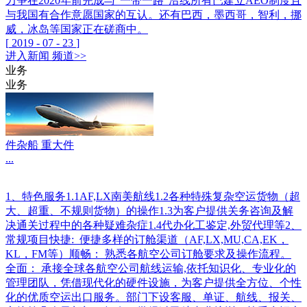
力争在2020年前完成与“一带一路”沿线所有已建立AEO制度且
与我国有合作意愿国家的互认。还有巴西，墨西哥，智利，挪
威，冰岛等国家正在磋商中。
[
2019
-
07
-
23
]
进入
新闻
频道>>
业务
业务
件杂船 重大件
...
1、特色服务1.1AF,LX南美航线1.2各种特殊复杂空运货物（超
大、超重、不规则货物）的操作1.3为客户提供关务咨询及解
决通关过程中的各种疑难杂症1.4代办化工鉴定,外贸代理等2、
常规项目快捷: 便捷多样的订舱渠道（AF,LX,MU,CA,EK，
KL，FM等）顺畅： 熟悉各航空公司订舱要求及操作流程。
全面： 承接全球各航空公司航线运输,依托知识化、专业化的
管理团队，凭借现代化的硬件设施，为客户提供全方位、个性
化的优质空运出口服务。部门下设客服、单证、航线、报关、