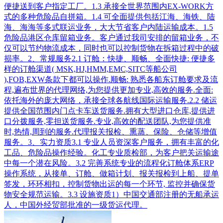
便捷送到客户指定工厂。1.3 承接全世界范围内EX-WORK方
式的多种危险品自拼箱。1.4 可全面提供包括江海、海铁、陆
海、海海等多式联运业务，大大节省客户内陆运输成本。1.5
危险品港区仓库留箱业务。客户通过我司安排的留箱业务，不
仅可以节约物流成本，同时也可以控制货物在拆箱过程中的破
损率。2、常规服务2.1 订舱：快捷、顺畅、全面快捷: 便捷多
样的订舱渠道( MSK,HJ,HMM,EMC,SITC等船公司
),FOB,EXW条款下都可以操作.顺畅: 熟悉各船东订舱要求及流
程,遍布世界的代理网络,为您提供更加专业,高效的服务.全面:
依托海外的庞大网络，承接全球各航线国际运输服务.2.2 储运
提供全国范围内门点卡车送货服务.拥有大型进口仓库,提供进
口分拨服务,零担送货服务.专业,高效的配送团队,为您提供准
时,热情,周到的服务.代理报关报检、熏蒸、保险、仓储等增值
服务。3、实力资质3.1 专业人员资深客户服务，拥有丰富的化
工品、危险品操作经验。化工专业质检部，为客户把关运输途
中每一个潜在风险。3.2 完善系统专业的流程化订舱体系ERP
操作系统，从接单、订舱、做箱计划、报关报检到上船、提单
签发，环环相扣，控制货物出运的每一个环节, 监控并确保货
物安全规范运输。3.3 设施资质1）中国交通部注册的无船承运
人，中国外经贸部批准的一级货运代理。