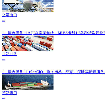
空运出口
...
1、特色服务1.1AF,LX南美航线，MU达卡线1.2各种
拼箱业务
...
1、特色服务1.1 代办CIQ、报关报检、熏蒸、保险等增值服
整箱进口
...