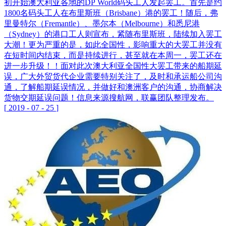
初开始澳大利亚各地的DP World码头工人发起罢工。首先是约
1800名码头工人在布里斯班（Brisbane）港的罢工！随后，弗
里曼特尔（Fremantle）、墨尔本（Melbourne）和悉尼港
（Sydney）的港口工人则宣布，紧随布里斯班，陆续加入罢工
大潮！更为严重的是，如此全国性，影响重大的大罢工并没有
在短时间内结束，而是持续进行，甚至就在本周一，罢工还在
进一步升级！！面对此次澳大利亚全国性大罢工带来的船期延
误，广大外贸货代企业需要特别关注了，及时和承运船公司沟
通，了解船期延误情况，并做好和澳洲客户的沟通，协商解决
货物交期延误问题！信息来源搜航网，联赢团队整理发布。
[
2019
-
07
-
25
]