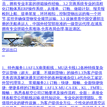
员，拥有专业丰富的拼箱操作经验。3.2 完善系统专业的流程
化订舱体系ERP操作系统，从接单、订舱、做箱计划、报关报
检到上船、提单签发，环环相扣，控制货物出运的每一个环
节,监控并确保货物安全规范运输。3.3 设施资质中国交通部注
册的无船承运人，中国外经贸部批准的一级货运代理.在浦东
拥有专业拼箱仓库堆场,仓库布局合理,靠近港区.
空运出口
...
1、特色服务1.1AF,LX南美航线，MU达卡线1.2各种特殊复杂
空运货物（超大、超重、不规则货物）的操作1.3为客户提供
关务咨询及解决通关过程中的各种疑难杂症1.4代办化工鉴定,
外贸代理等.2、 常规服务2.1 订舱：快捷、顺畅、全面快捷快
捷: 便捷多样的订舱渠道（AF,LX,MU,CA,EK，KL，FM等）
顺畅： 熟悉各航空公司订舱要求及操作流程。全面： 承接全
球各航空公司航线运输,依托知识化、专业化的管理团队，凭
借现代化的硬件设施，为客户提供全方位、个性化的优质空运