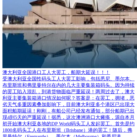
澳大利亚全国港口工人大罢工，船期大延误！！！
受澳大利亚全国性码头工人大罢工影响，包括悉尼、墨尔本、
布里斯班和弗里曼特尔在内的几大主要集装箱码头。因为持续
的罢工陷入混乱，到港货物面临严重延误！两周过去了，澳大
利亚主要集装箱港口情况如何呢？答案是：在罢工，拥堵，恶
劣天气多重因素叠加影响下，目前澳大利亚多个港区已出现大
面积船期延误！刚刚，有船公司已经发布通知，部分船期已出
现4到5天的严重延误！据悉，这次澳洲港口大瘫痪，源自本月
初开始澳大利亚各地的DP World码头工人发起罢工。首先是约
1800名码头工人在布里斯班（Brisbane）港的罢工！随后，弗
里曼特尔（Fremantle）、墨尔本（Melbourne）和悉尼港