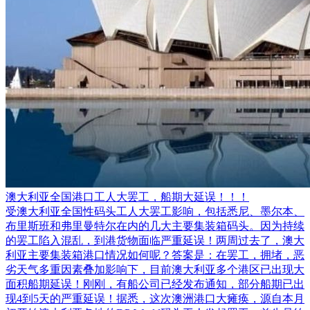
澳大利亚全国港口工人大罢工，船期大延误！！！
受澳大利亚全国性码头工人大罢工影响，包括悉尼、墨尔本、
布里斯班和弗里曼特尔在内的几大主要集装箱码头。因为持续
的罢工陷入混乱，到港货物面临严重延误！两周过去了，澳大
利亚主要集装箱港口情况如何呢？答案是：在罢工，拥堵，恶
劣天气多重因素叠加影响下，目前澳大利亚多个港区已出现大
面积船期延误！刚刚，有船公司已经发布通知，部分船期已出
现4到5天的严重延误！据悉，这次澳洲港口大瘫痪，源自本月