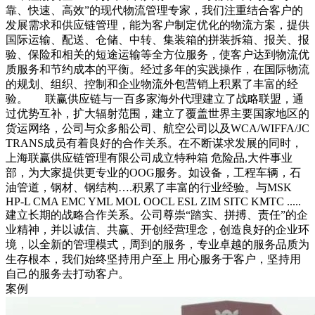
靠、快速、高效”的现代物流管理专家，我们注重结合客户的
发展需求和供应链管理，能为客户制定优化的物流方案，提供
国际运输、配送、仓储、中转、集装箱的拼装拆箱、报关、报
验、保险和相关的短途运输等全方位服务，使客户达到物流优
质服务和节约成本的平衡。经过多年的实践操作，在国际物流
的规划、组织、控制和企业物流外包营销上积累了丰富的经
验。 联赢供应链与一百多家海外代理建立了战略联盟，通
过优势互补，扩大辐射范围，建立了覆盖世界主要国家地区的
货运网络，公司与众多船公司、航空公司以及WCA/WIFFA/JC
TRANS成员有着良好的合作关系。在不断谋求发展的同时，
上海联赢供应链管理有限公司成立特种箱 危险品,大件事业
部，为大家提供更专业的OOG服务。如设备，工程车辆，石
油管道，钢材、钢结构….积累了丰富的行业经验。与MSK
HP-L CMA EMC YML MOL OOCL ESL ZIM SITC KMTC .....
建立长期的战略合作关系。公司尊崇“踏实、拼搏、责任”的企
业精神，并以诚信、共赢、开创经营理念，创造良好的企业环
境，以全新的管理模式，周到的服务，专业卓越的服务品质为
生存根本，我们始终坚持用户至上 用心服务于客户，坚持用
自己的服务去打动客户。
案例