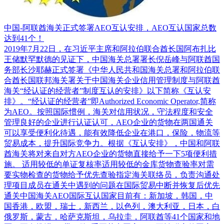
中国-阿联酋海关正式签署AEO互认安排，AEO互认国家总数
达到41个！
2019年7月22日，在习近平主席和阿拉伯联合酋长国阿布扎比
王储默罕默德的见证下，中国海关总署署长倪岳峰与阿联酋国
务部长沙耶赫正式签署《中华人民共和国海关总署和阿拉伯联
合酋长国联邦海关署关于中国海关企业信用管理制度与阿联酋
海关“经认证的经营者”制度互认的安排》以下简称《互认安
排》。“经认证的经营者”即Authorized Economic Operator,简称
为AEO。按照国际惯例，海关对信用状况，守法程度和安全
管理良好的企业进行认证认可，AEO企业的货物在两国通关
可以享受便利化待遇，能有效降低企业在港口，保险，物流等
贸易成本，提升国际竞争力。根据《互认安排》，中国和阿联
酋海关将对来自对方AEO企业的货物直接给予一下5项便利措
施。 适用较低的单证复核率适用较低的金库货物查验率对需
要实物检查的货物给予优先查验指定海关联络员，负责沟通处
理项目成员在通关中遇到的问题在国际贸易中断并恢复后优先
通关中国海关AEO国际互认国家目前有：新加坡，韩国，中
国香港，欧盟，瑞士，新西兰，以色列，澳大利亚，日本，白
俄罗斯，蒙古，哈萨克斯坦，乌拉圭，阿联酋等41个国家和地