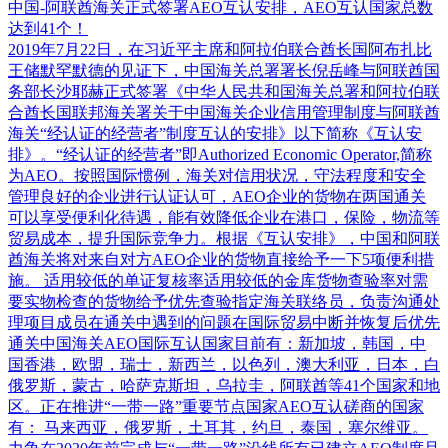
中国-阿联酋海关正式签署AEO互认安排，AEO互认国家总数
达到41个！
2019年7月22日，在习近平主席和阿拉伯联合酋长国阿布扎比
王储默罕默德的见证下，中国海关总署署长倪岳峰与阿联酋国
务部长沙耶赫正式签署《中华人民共和国海关总署和阿拉伯联
合酋长国联邦海关署关于中国海关企业信用管理制度与阿联酋
海关“经认证的经营者”制度互认的安排》以下简称《互认安
排》。“经认证的经营者”即Authorized Economic Operator,简称
为AEO。按照国际惯例，海关对信用状况，守法程度和安全
管理良好的企业进行认证认可，AEO企业的货物在两国通关
可以享受便利化待遇，能有效降低企业在港口，保险，物流等
贸易成本，提升国际竞争力。根据《互认安排》，中国和阿联
酋海关将对来自对方AEO企业的货物直接给予一下5项便利措
施。 适用较低的单证复核率适用较低的金库货物查验率对需
要实物检查的货物给予优先查验指定海关联络员，负责沟通处
理项目成员在通关中遇到的问题在国际贸易中断并恢复后优先
通关中国海关AEO国际互认国家目前有：新加坡，韩国，中
国香港，欧盟，瑞士，新西兰，以色列，澳大利亚，日本，白
俄罗斯，蒙古，哈萨克斯坦，乌拉圭，阿联酋等41个国家和地
区。正在推进“一带一路”重要节点国家AEO互认磋商的国家
有： 马来西亚，俄罗斯，土耳其，约旦，泰国，塞尔维亚。