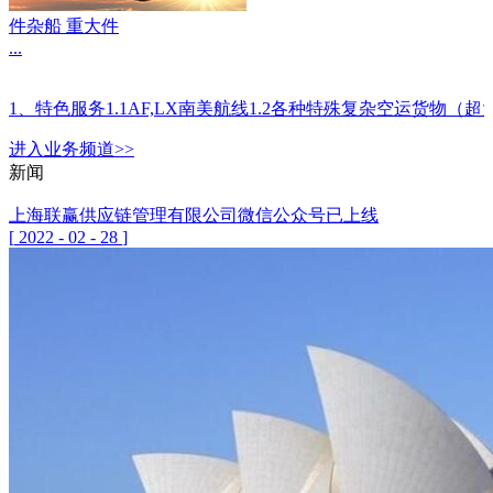
件杂船 重大件
...
1、特色服务1.1AF,LX南美航线1.2各种特殊复杂空运
进入
业务
频道>>
新闻
上海联赢供应链管理有限公司微信公众号已上线
[
2022
-
02
-
28
]