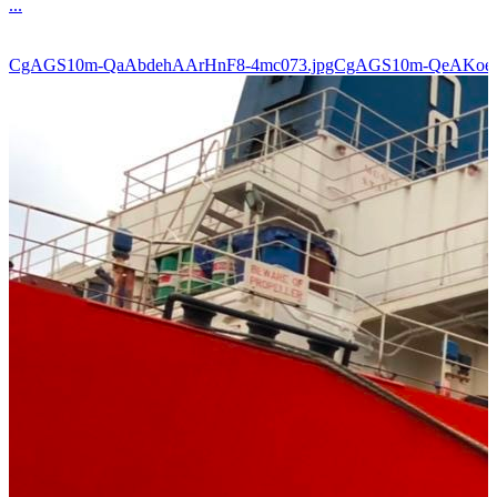
...
CgAGS10m-QaAbdehAArHnF8-4mc073.jpgCgAGS10m-QeAKoe