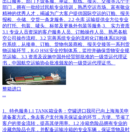
出口服务。部门下设客服、单证、航线、报关、交接等几个子
部门，拥有一批经过民航专业培训，熟悉空运市场、富有敬业
精神的优秀人才，竭诚为广大客户提供国际空运的订舱、报关
报检、仓储、交货一条龙服务。2.2 仓库 运输提供全方位专业
的打托、包装、唛头、标签及更换外包装等服务,3、 实力资质
3.1 专业人员资深的客户服务人员、订舱操作人员、熟悉各航
空公司操作流程。3.2 完善系统专业的流程化订舱体系ERP操
作系统，从接单、订舱、货物包装商检、报关交接等一系列货
物运输环节，R-Q HSE安全控制体系，监控并确保货物安全规
范运输。3.3 资质及设施中国外经贸部批准的一级货运代理证
书，中国航空运输协会批准颁发的一级货运代理证书。
整箱进口
...
1、特色服务1.1 TANK箱业务：空罐进口我司已向上海海关申
请备案方式，免去客户支付海关保证金的环节，方便、节省了
客户的资金流转，提高其使用率。1.2 冷箱危险品拥有专业的
冷藏危险品仓库，并配备运输冷箱的专业车辆，保证货物及时