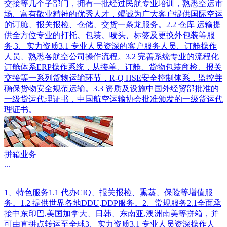
交接等几个子部门，拥有一批经过民航专业培训，熟悉空运市
场、富有敬业精神的优秀人才，竭诚为广大客户提供国际空运
的订舱、报关报检、仓储、交货一条龙服务。2.2 仓库 运输提
供全方位专业的打托、包装、唛头、标签及更换外包装等服
务,3、实力资质3.1 专业人员资深的客户服务人员、订舱操作
人员、熟悉各航空公司操作流程。3.2 完善系统专业的流程化
订舱体系ERP操作系统，从接单、订舱、货物包装商检、报关
交接等一系列货物运输环节，R-Q HSE安全控制体系，监控并
确保货物安全规范运输。3.3 资质及设施中国外经贸部批准的
一级货运代理证书，中国航空运输协会批准颁发的一级货运代
理证书。
拼箱业务
...
1、特色服务1.1 代办CIQ、报关报检、熏蒸、保险等增值服
务。1.2 提供世界各地DDU,DDP服务。2、常规服务2.1全面承
接中东印巴,美国加拿大、日韩、东南亚,澳洲南美等拼箱，并
可由直拼点转运至全球3、实力资质3.1 专业人员资深操作人