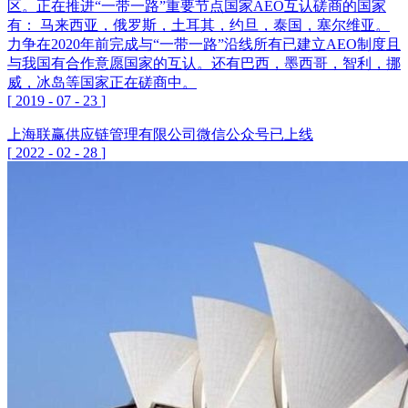
区。正在推进“一带一路”重要节点国家AEO互认磋商的国家
有： 马来西亚，俄罗斯，土耳其，约旦，泰国，塞尔维亚。
力争在2020年前完成与“一带一路”沿线所有已建立AEO制度且
与我国有合作意愿国家的互认。还有巴西，墨西哥，智利，挪
威，冰岛等国家正在磋商中。
[
2019
-
07
-
23
]
上海联赢供应链管理有限公司微信公众号已上线
[
2022
-
02
-
28
]