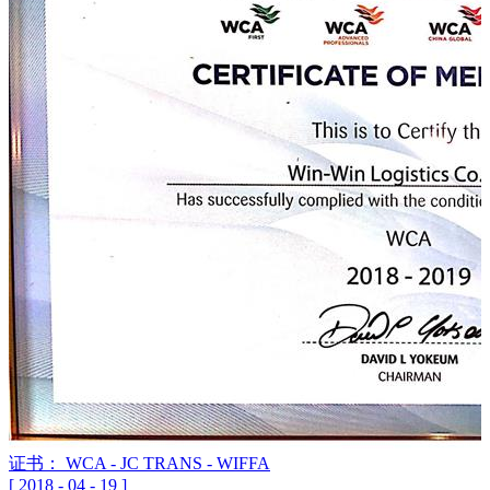
证书： WCA - JC TRANS - WIFFA
[
2018
-
04
-
19
]