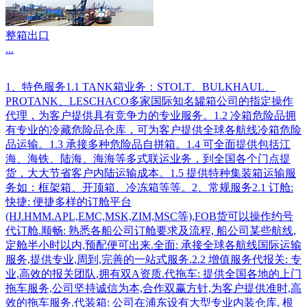
整箱出口
...
1、特色服务1.1 TANK箱业务：STOLT、BULKHAUL、
PROTANK、LESCHACO多家国际知名罐箱公司的指定操作
代理，为客户提供具有竞争力的专业服务。1.2 冷箱危险品拥
有专业的冷藏危险品仓库，可为客户提供全球各航线冷箱危险
品运输。1.3 承接多种危险品自拼箱。1.4 可全面提供包括江
海、海铁、陆海、海海等多式联运业务，到全国各个门点提
货，大大节省客户内陆运输成本。1.5 提供特种集装箱运输服
务如：框架箱、开顶箱、冷冻箱等等。2、常规服务2.1 订舱:
快捷: 便捷多样的订舱平台
(HJ.HMM.APL,EMC,MSK,ZIM,MSC等),FOB货可以操作约号
代订舱.顺畅: 熟悉各船公司订舱要求及流程, 船公司某些航线,
定舱半小时以内,预配便可出来.全面: 承接全球各航线国际运输
服务,提供专业,周到,完善的一站式服务.2.2 增值服务代报关: 专
业,高效的报关团队,拥有双A资质.代拖车: 提供全国各地的上门
拖车服务,公司坚持诚信为本,合作双赢方针,为客户提供准时,高
效的拖车服务.代装箱: 公司在浦东设有大型专业内装仓库, 根