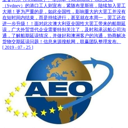
（Sydney）的港口工人则宣布，紧随布里斯班，陆续加入罢工
大潮！更为严重的是，如此全国性，影响重大的大罢工并没有
在短时间内结束，而是持续进行，甚至就在本周一，罢工还在
进一步升级！！面对此次澳大利亚全国性大罢工带来的船期延
误，广大外贸货代企业需要特别关注了，及时和承运船公司沟
通，了解船期延误情况，并做好和澳洲客户的沟通，协商解决
货物交期延误问题！信息来源搜航网，联赢团队整理发布。
[
2019
-
07
-
25
]