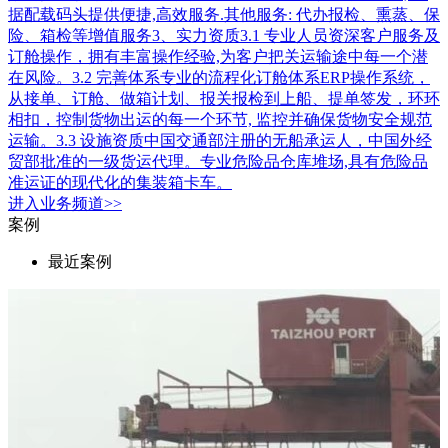
据配载码头提供便捷,高效服务.其他服务: 代办报检、熏蒸、保
险、箱检等增值服务3、实力资质3.1 专业人员资深客户服务及
订舱操作，拥有丰富操作经验,为客户把关运输途中每一个潜
在风险。3.2 完善体系专业的流程化订舱体系ERP操作系统，
从接单、订舱、做箱计划、报关报检到上船、提单签发，环环
相扣，控制货物出运的每一个环节, 监控并确保货物安全规范
运输。3.3 设施资质中国交通部注册的无船承运人，中国外经
贸部批准的一级货运代理。专业危险品仓库堆场,具有危险品
准运证的现代化的集装箱卡车。
进入
业务
频道>>
案例
最近案例