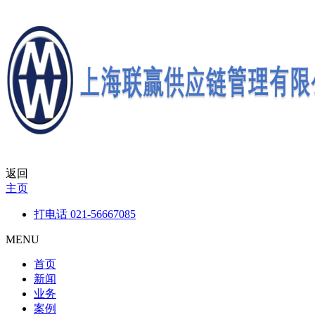
返回
主页
打电话
021-56667085
MENU
首页
新闻
业务
案例