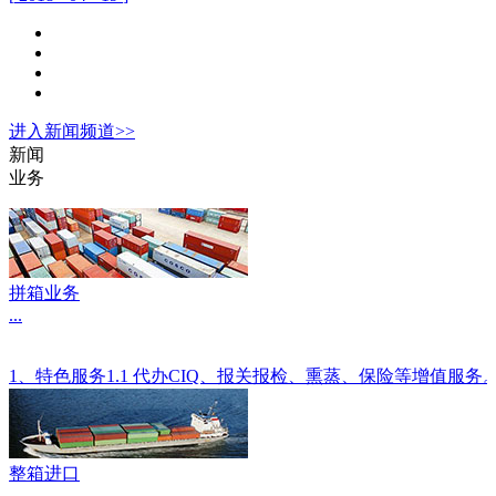
进入
新闻
频道>>
新闻
业务
拼箱业务
...
1、特色服务1.1 代办CIQ、报关报检、熏蒸、保险等增值服
整箱进口
...