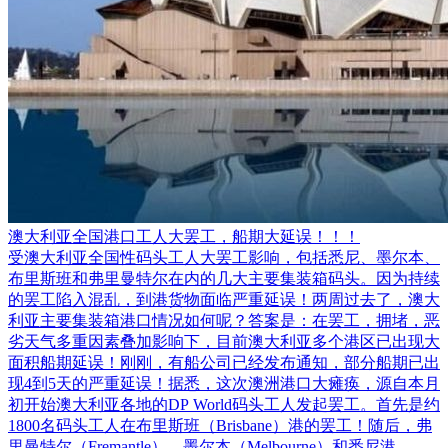
澳大利亚全国港口工人大罢工，船期大延误！！！
受澳大利亚全国性码头工人大罢工影响，包括悉尼、墨尔本、
布里斯班和弗里曼特尔在内的几大主要集装箱码头。因为持续
的罢工陷入混乱，到港货物面临严重延误！两周过去了，澳大
利亚主要集装箱港口情况如何呢？答案是：在罢工，拥堵，恶
劣天气多重因素叠加影响下，目前澳大利亚多个港区已出现大
面积船期延误！刚刚，有船公司已经发布通知，部分船期已出
现4到5天的严重延误！据悉，这次澳洲港口大瘫痪，源自本月
初开始澳大利亚各地的DP World码头工人发起罢工。首先是约
1800名码头工人在布里斯班（Brisbane）港的罢工！随后，弗
里曼特尔（Fremantle）、墨尔本（Melbourne）和悉尼港