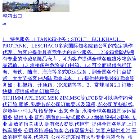
整箱出口
...
1、特色服务1.1 TANK箱业务：STOLT、BULKHAUL、
PROTANK、LESCHACO多家国际知名罐箱公司的指定操作
代理，为客户提供具有竞争力的专业服务。1.2 冷箱危险品拥
有专业的冷藏危险品仓库，可为客户提供全球各航线冷箱危险
品运输。1.3 承接多种危险品自拼箱。1.4 可全面提供包括江
海、海铁、陆海、海海等多式联运业务，到全国各个门点提
货，大大节省客户内陆运输成本。1.5 提供特种集装箱运输服
务如：框架箱、开顶箱、冷冻箱等等。2、常规服务2.1 订舱:
快捷: 便捷多样的订舱平台
(HJ.HMM.APL,EMC,MSK,ZIM,MSC等),FOB货可以操作约号
代订舱.顺畅: 熟悉各船公司订舱要求及流程, 船公司某些航线,
定舱半小时以内,预配便可出来.全面: 承接全球各航线国际运输
服务,提供专业,周到,完善的一站式服务.2.2 增值服务代报关: 专
业,高效的报关团队,拥有双A资质.代拖车: 提供全国各地的上门
拖车服务,公司坚持诚信为本,合作双赢方针,为客户提供准时,高
效的拖车服务.代装箱: 公司在浦东设有大型专业内装仓库, 根