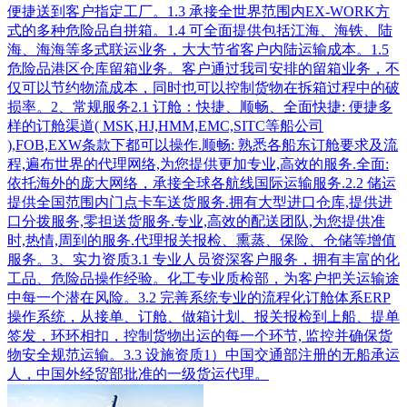
便捷送到客户指定工厂。1.3 承接全世界范围内EX-WORK方
式的多种危险品自拼箱。1.4 可全面提供包括江海、海铁、陆
海、海海等多式联运业务，大大节省客户内陆运输成本。1.5
危险品港区仓库留箱业务。客户通过我司安排的留箱业务，不
仅可以节约物流成本，同时也可以控制货物在拆箱过程中的破
损率。2、常规服务2.1 订舱：快捷、顺畅、全面快捷: 便捷多
样的订舱渠道( MSK,HJ,HMM,EMC,SITC等船公司
),FOB,EXW条款下都可以操作.顺畅: 熟悉各船东订舱要求及流
程,遍布世界的代理网络,为您提供更加专业,高效的服务.全面:
依托海外的庞大网络，承接全球各航线国际运输服务.2.2 储运
提供全国范围内门点卡车送货服务.拥有大型进口仓库,提供进
口分拨服务,零担送货服务.专业,高效的配送团队,为您提供准
时,热情,周到的服务.代理报关报检、熏蒸、保险、仓储等增值
服务。3、实力资质3.1 专业人员资深客户服务，拥有丰富的化
工品、危险品操作经验。化工专业质检部，为客户把关运输途
中每一个潜在风险。3.2 完善系统专业的流程化订舱体系ERP
操作系统，从接单、订舱、做箱计划、报关报检到上船、提单
签发，环环相扣，控制货物出运的每一个环节, 监控并确保货
物安全规范运输。3.3 设施资质1）中国交通部注册的无船承运
人，中国外经贸部批准的一级货运代理。