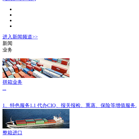
进入
新闻
频道>>
新闻
业务
拼箱业务
...
1、特色服务1.1 代办CIQ、报关报检、熏蒸、保险等增值服
整箱进口
...