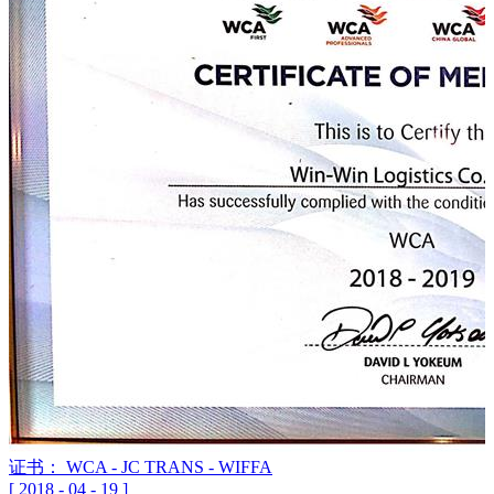
证书： WCA - JC TRANS - WIFFA
[
2018
-
04
-
19
]