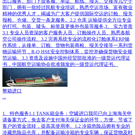
出口服务。部门下设客服、单证、航线、报关、交接等几个子
部门，拥有一批经过民航专业培训，熟悉空运市场、富有敬业
精神的优秀人才，竭诚为广大客户提供国际空运的订舱、报关
报检、仓储、交货一条龙服务。2.2 仓库 运输提供全方位专业
的打托、包装、唛头、标签及更换外包装等服务,3、 实力资质
3.1 专业人员资深的客户服务人员、订舱操作人员、熟悉各航
空公司操作流程。3.2 完善系统专业的流程化订舱体系ERP操
作系统，从接单、订舱、货物包装商检、报关交接等一系列货
物运输环节，R-Q HSE安全控制体系，监控并确保货物安全规
范运输。3.3 资质及设施中国外经贸部批准的一级货运代理证
书，中国航空运输协会批准颁发的一级货运代理证书。
整箱进口
...
1、特色服务1.1 TANK箱业务：空罐进口我司已向上海海关申
请备案方式，免去客户支付海关保证金的环节，方便、节省了
客户的资金流转，提高其使用率。1.2 冷箱危险品拥有专业的
冷藏危险品仓库，并配备运输冷箱的专业车辆，保证货物及时