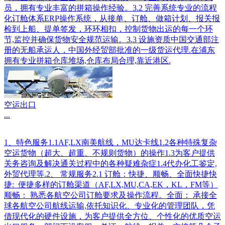
员，拥有专业丰富的拼箱操作经验。3.2 完善系统专业的流程
化订舱体系ERP操作系统，从接单、订舱、做箱计划、报关报
检到上船、提单签发，环环相扣，控制货物出运的每一个环
节,监控并确保货物安全规范运输。3.3 设施资质中国交通部注
册的无船承运人，中国外经贸部批准的一级货运代理.在浦东
拥有专业拼箱仓库堆场,仓库布局合理,靠近港区.
空运出口
...
1、特色服务1.1AF,LX南美航线，MU达卡线1.2各种特殊复杂
空运货物（超大、超重、不规则货物）的操作1.3为客户提供
关务咨询及解决通关过程中的各种疑难杂症1.4代办化工鉴定,
外贸代理等.2、 常规服务2.1 订舱：快捷、顺畅、全面快捷快
捷: 便捷多样的订舱渠道（AF,LX,MU,CA,EK，KL，FM等）
顺畅： 熟悉各航空公司订舱要求及操作流程。全面： 承接全
球各航空公司航线运输,依托知识化、专业化的管理团队，凭
借现代化的硬件设施，为客户提供全方位、个性化的优质空运