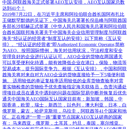
中国-阿联酋海关正式签署AEO互认安排，AEO互认国家总数
达到41个！
2019年7月22日，在习近平主席和阿拉伯联合酋长国阿布扎比
王储默罕默德的见证下，中国海关总署署长倪岳峰与阿联酋国
务部长沙耶赫正式签署《中华人民共和国海关总署和阿拉伯联
合酋长国联邦海关署关于中国海关企业信用管理制度与阿联酋
海关“经认证的经营者”制度互认的安排》以下简称《互认安
排》。“经认证的经营者”即Authorized Economic Operator,简称
为AEO。按照国际惯例，海关对信用状况，守法程度和安全
管理良好的企业进行认证认可，AEO企业的货物在两国通关
可以享受便利化待遇，能有效降低企业在港口，保险，物流等
贸易成本，提升国际竞争力。根据《互认安排》，中国和阿联
酋海关将对来自对方AEO企业的货物直接给予一下5项便利措
施。 适用较低的单证复核率适用较低的金库货物查验率对需
要实物检查的货物给予优先查验指定海关联络员，负责沟通处
理项目成员在通关中遇到的问题在国际贸易中断并恢复后优先
通关中国海关AEO国际互认国家目前有：新加坡，韩国，中
国香港，欧盟，瑞士，新西兰，以色列，澳大利亚，日本，白
俄罗斯，蒙古，哈萨克斯坦，乌拉圭，阿联酋等41个国家和地
区。正在推进“一带一路”重要节点国家AEO互认磋商的国家
有： 马来西亚，俄罗斯，土耳其，约旦，泰国，塞尔维亚。