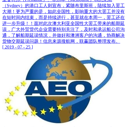
（Sydney）的港口工人则宣布，紧随布里斯班，陆续加入罢工
大潮！更为严重的是，如此全国性，影响重大的大罢工并没有
在短时间内结束，而是持续进行，甚至就在本周一，罢工还在
进一步升级！！面对此次澳大利亚全国性大罢工带来的船期延
误，广大外贸货代企业需要特别关注了，及时和承运船公司沟
通，了解船期延误情况，并做好和澳洲客户的沟通，协商解决
货物交期延误问题！信息来源搜航网，联赢团队整理发布。
[
2019
-
07
-
25
]