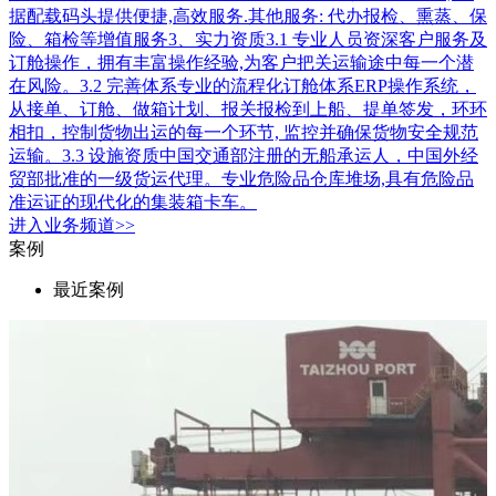
据配载码头提供便捷,高效服务.其他服务: 代办报检、熏蒸、保
险、箱检等增值服务3、实力资质3.1 专业人员资深客户服务及
订舱操作，拥有丰富操作经验,为客户把关运输途中每一个潜
在风险。3.2 完善体系专业的流程化订舱体系ERP操作系统，
从接单、订舱、做箱计划、报关报检到上船、提单签发，环环
相扣，控制货物出运的每一个环节, 监控并确保货物安全规范
运输。3.3 设施资质中国交通部注册的无船承运人，中国外经
贸部批准的一级货运代理。专业危险品仓库堆场,具有危险品
准运证的现代化的集装箱卡车。
进入
业务
频道>>
案例
最近案例