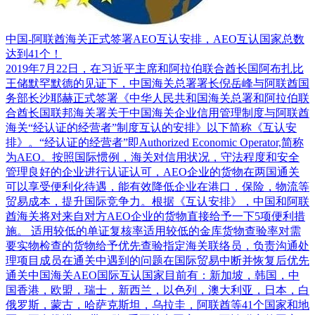
中国-阿联酋海关正式签署AEO互认安排，AEO互认国家总数
达到41个！
2019年7月22日，在习近平主席和阿拉伯联合酋长国阿布扎比
王储默罕默德的见证下，中国海关总署署长倪岳峰与阿联酋国
务部长沙耶赫正式签署《中华人民共和国海关总署和阿拉伯联
合酋长国联邦海关署关于中国海关企业信用管理制度与阿联酋
海关“经认证的经营者”制度互认的安排》以下简称《互认安
排》。“经认证的经营者”即Authorized Economic Operator,简称
为AEO。按照国际惯例，海关对信用状况，守法程度和安全
管理良好的企业进行认证认可，AEO企业的货物在两国通关
可以享受便利化待遇，能有效降低企业在港口，保险，物流等
贸易成本，提升国际竞争力。根据《互认安排》，中国和阿联
酋海关将对来自对方AEO企业的货物直接给予一下5项便利措
施。 适用较低的单证复核率适用较低的金库货物查验率对需
要实物检查的货物给予优先查验指定海关联络员，负责沟通处
理项目成员在通关中遇到的问题在国际贸易中断并恢复后优先
通关中国海关AEO国际互认国家目前有：新加坡，韩国，中
国香港，欧盟，瑞士，新西兰，以色列，澳大利亚，日本，白
俄罗斯，蒙古，哈萨克斯坦，乌拉圭，阿联酋等41个国家和地