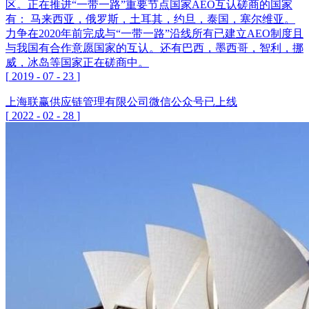
区。正在推进“一带一路”重要节点国家AEO互认磋商的国家
有： 马来西亚，俄罗斯，土耳其，约旦，泰国，塞尔维亚。
力争在2020年前完成与“一带一路”沿线所有已建立AEO制度且
与我国有合作意愿国家的互认。还有巴西，墨西哥，智利，挪
威，冰岛等国家正在磋商中。
[
2019
-
07
-
23
]
上海联赢供应链管理有限公司微信公众号已上线
[
2022
-
02
-
28
]