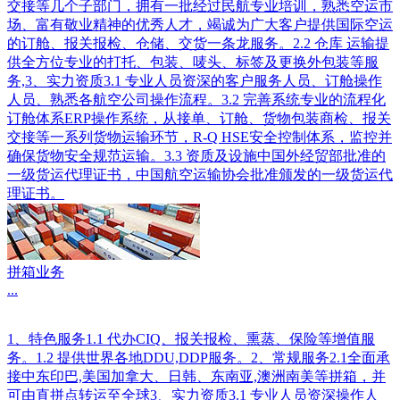
交接等几个子部门，拥有一批经过民航专业培训，熟悉空运市
场、富有敬业精神的优秀人才，竭诚为广大客户提供国际空运
的订舱、报关报检、仓储、交货一条龙服务。2.2 仓库 运输提
供全方位专业的打托、包装、唛头、标签及更换外包装等服
务,3、实力资质3.1 专业人员资深的客户服务人员、订舱操作
人员、熟悉各航空公司操作流程。3.2 完善系统专业的流程化
订舱体系ERP操作系统，从接单、订舱、货物包装商检、报关
交接等一系列货物运输环节，R-Q HSE安全控制体系，监控并
确保货物安全规范运输。3.3 资质及设施中国外经贸部批准的
一级货运代理证书，中国航空运输协会批准颁发的一级货运代
理证书。
拼箱业务
...
1、特色服务1.1 代办CIQ、报关报检、熏蒸、保险等增值服
务。1.2 提供世界各地DDU,DDP服务。2、常规服务2.1全面承
接中东印巴,美国加拿大、日韩、东南亚,澳洲南美等拼箱，并
可由直拼点转运至全球3、实力资质3.1 专业人员资深操作人