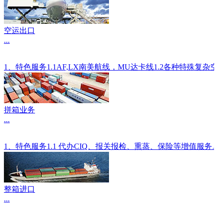
空运出口
...
1、特色服务1.1AF,LX南美航线，MU达卡线1.2各种
拼箱业务
...
1、特色服务1.1 代办CIQ、报关报检、熏蒸、保险等增值服
整箱进口
...