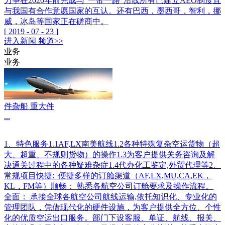
力争在2020年前完成与“一带一路”沿线所有已建立AEO制度且
与我国有合作意愿国家的互认。还有巴西，墨西哥，智利，挪
威，冰岛等国家正在磋商中。
[
2019
-
07
-
23
]
进入
新闻
频道>>
业务
业务
件杂船 重大件
...
1、特色服务1.1AF,LX南美航线1.2各种特殊复杂空运货物（超
大、超重、不规则货物）的操作1.3为客户提供关务咨询及解
决通关过程中的各种疑难杂症1.4代办化工鉴定,外贸代理等2、
常规项目快捷: 便捷多样的订舱渠道（AF,LX,MU,CA,EK，
KL，FM等）顺畅： 熟悉各航空公司订舱要求及操作流程。
全面： 承接全球各航空公司航线运输,依托知识化、专业化的
管理团队，凭借现代化的硬件设施，为客户提供全方位、个性
化的优质空运出口服务。部门下设客服、单证、航线、报关、