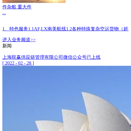
件杂船 重大件
...
1、特色服务1.1AF,LX南美航线1.2各种特殊复杂空运
进入
业务
频道>>
新闻
上海联赢供应链管理有限公司微信公众号已上线
[
2022
-
02
-
28
]