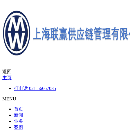
返回
主页
打电话
021-56667085
MENU
首页
新闻
业务
案例