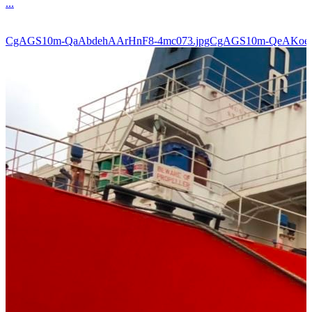
...
CgAGS10m-QaAbdehAArHnF8-4mc073.jpgCgAGS10m-QeAKoe