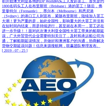
初开始澳大利亚各地的DP World码头工人发起罢工。首先是约
1800名码头工人在布里斯班（Brisbane）港的罢工！随后，弗
里曼特尔（Fremantle）、墨尔本（Melbourne）和悉尼港
（Sydney）的港口工人则宣布，紧随布里斯班，陆续加入罢工
大潮！更为严重的是，如此全国性，影响重大的大罢工并没有
在短时间内结束，而是持续进行，甚至就在本周一，罢工还在
进一步升级！！面对此次澳大利亚全国性大罢工带来的船期延
误，广大外贸货代企业需要特别关注了，及时和承运船公司沟
通，了解船期延误情况，并做好和澳洲客户的沟通，协商解决
货物交期延误问题！信息来源搜航网，联赢团队整理发布。
[
2019
-
07
-
25
]