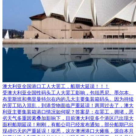
澳大利亚全国港口工人大罢工，船期大延误！！！
受澳大利亚全国性码头工人大罢工影响，包括悉尼、墨尔本、
布里斯班和弗里曼特尔在内的几大主要集装箱码头。因为持续
的罢工陷入混乱，到港货物面临严重延误！两周过去了，澳大
利亚主要集装箱港口情况如何呢？答案是：在罢工，拥堵，恶
劣天气多重因素叠加影响下，目前澳大利亚多个港区已出现大
面积船期延误！刚刚，有船公司已经发布通知，部分船期已出
现4到5天的严重延误！据悉，这次澳洲港口大瘫痪，源自本月