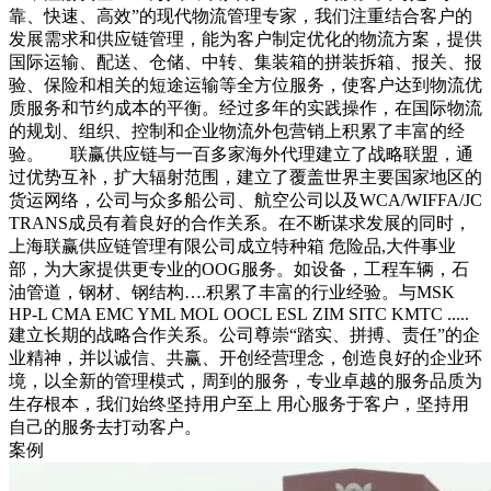
靠、快速、高效”的现代物流管理专家，我们注重结合客户的
发展需求和供应链管理，能为客户制定优化的物流方案，提供
国际运输、配送、仓储、中转、集装箱的拼装拆箱、报关、报
验、保险和相关的短途运输等全方位服务，使客户达到物流优
质服务和节约成本的平衡。经过多年的实践操作，在国际物流
的规划、组织、控制和企业物流外包营销上积累了丰富的经
验。 联赢供应链与一百多家海外代理建立了战略联盟，通
过优势互补，扩大辐射范围，建立了覆盖世界主要国家地区的
货运网络，公司与众多船公司、航空公司以及WCA/WIFFA/JC
TRANS成员有着良好的合作关系。在不断谋求发展的同时，
上海联赢供应链管理有限公司成立特种箱 危险品,大件事业
部，为大家提供更专业的OOG服务。如设备，工程车辆，石
油管道，钢材、钢结构….积累了丰富的行业经验。与MSK
HP-L CMA EMC YML MOL OOCL ESL ZIM SITC KMTC .....
建立长期的战略合作关系。公司尊崇“踏实、拼搏、责任”的企
业精神，并以诚信、共赢、开创经营理念，创造良好的企业环
境，以全新的管理模式，周到的服务，专业卓越的服务品质为
生存根本，我们始终坚持用户至上 用心服务于客户，坚持用
自己的服务去打动客户。
案例