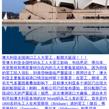
澳大利亚全国港口工人大罢工，船期大延误！！！
受澳大利亚全国性码头工人大罢工影响，包括悉尼、墨尔本、
布里斯班和弗里曼特尔在内的几大主要集装箱码头。因为持续
的罢工陷入混乱，到港货物面临严重延误！两周过去了，澳大
利亚主要集装箱港口情况如何呢？答案是：在罢工，拥堵，恶
劣天气多重因素叠加影响下，目前澳大利亚多个港区已出现大
面积船期延误！刚刚，有船公司已经发布通知，部分船期已出
现4到5天的严重延误！据悉，这次澳洲港口大瘫痪，源自本月
初开始澳大利亚各地的DP World码头工人发起罢工。首先是约
1800名码头工人在布里斯班（Brisbane）港的罢工！随后，弗
里曼特尔（Fremantle）、墨尔本（Melbourne）和悉尼港