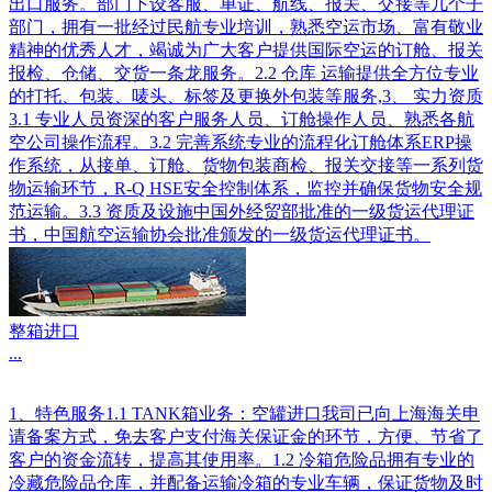
出口服务。部门下设客服、单证、航线、报关、交接等几个子
部门，拥有一批经过民航专业培训，熟悉空运市场、富有敬业
精神的优秀人才，竭诚为广大客户提供国际空运的订舱、报关
报检、仓储、交货一条龙服务。2.2 仓库 运输提供全方位专业
的打托、包装、唛头、标签及更换外包装等服务,3、 实力资质
3.1 专业人员资深的客户服务人员、订舱操作人员、熟悉各航
空公司操作流程。3.2 完善系统专业的流程化订舱体系ERP操
作系统，从接单、订舱、货物包装商检、报关交接等一系列货
物运输环节，R-Q HSE安全控制体系，监控并确保货物安全规
范运输。3.3 资质及设施中国外经贸部批准的一级货运代理证
书，中国航空运输协会批准颁发的一级货运代理证书。
整箱进口
...
1、特色服务1.1 TANK箱业务：空罐进口我司已向上海海关申
请备案方式，免去客户支付海关保证金的环节，方便、节省了
客户的资金流转，提高其使用率。1.2 冷箱危险品拥有专业的
冷藏危险品仓库，并配备运输冷箱的专业车辆，保证货物及时