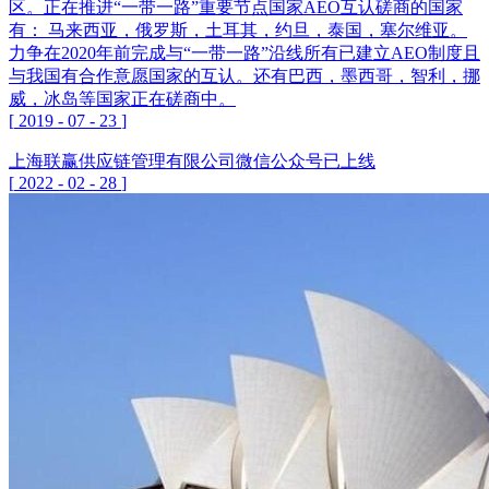
区。正在推进“一带一路”重要节点国家AEO互认磋商的国家
有： 马来西亚，俄罗斯，土耳其，约旦，泰国，塞尔维亚。
力争在2020年前完成与“一带一路”沿线所有已建立AEO制度且
与我国有合作意愿国家的互认。还有巴西，墨西哥，智利，挪
威，冰岛等国家正在磋商中。
[
2019
-
07
-
23
]
上海联赢供应链管理有限公司微信公众号已上线
[
2022
-
02
-
28
]