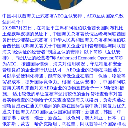
中国-阿联酋海关正式签署AEO互认安排，AEO互认国家总数
达到41个！
2019年7月22日，在习近平主席和阿拉伯联合酋长国阿布扎比
王储默罕默德的见证下，中国海关总署署长倪岳峰与阿联酋国
务部长沙耶赫正式签署《中华人民共和国海关总署和阿拉伯联
合酋长国联邦海关署关于中国海关企业信用管理制度与阿联酋
海关“经认证的经营者”制度互认的安排》以下简称《互认安
排》。“经认证的经营者”即Authorized Economic Operator,简称
为AEO。按照国际惯例，海关对信用状况，守法程度和安全
管理良好的企业进行认证认可，AEO企业的货物在两国通关
可以享受便利化待遇，能有效降低企业在港口，保险，物流等
贸易成本，提升国际竞争力。根据《互认安排》，中国和阿联
酋海关将对来自对方AEO企业的货物直接给予一下5项便利措
施。 适用较低的单证复核率适用较低的金库货物查验率对需
要实物检查的货物给予优先查验指定海关联络员，负责沟通处
理项目成员在通关中遇到的问题在国际贸易中断并恢复后优先
通关中国海关AEO国际互认国家目前有：新加坡，韩国，中
国香港，欧盟，瑞士，新西兰，以色列，澳大利亚，日本，白
俄罗斯，蒙古，哈萨克斯坦，乌拉圭，阿联酋等41个国家和地