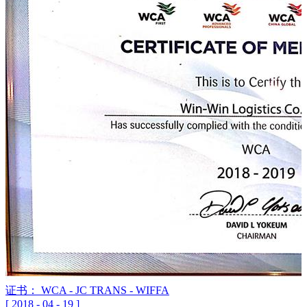
证书： WCA - JC TRANS - WIFFA
[
2018
-
04
-
19
]