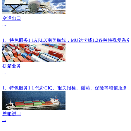
空运出口
...
1、特色服务1.1AF,LX南美航线，MU达卡线1.2各种
拼箱业务
...
1、特色服务1.1 代办CIQ、报关报检、熏蒸、保险等增值服
整箱进口
...