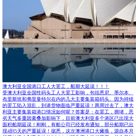
澳大利亚全国港口工人大罢工，船期大延误！！！
受澳大利亚全国性码头工人大罢工影响，包括悉尼、墨尔本、
布里斯班和弗里曼特尔在内的几大主要集装箱码头。因为持续
的罢工陷入混乱，到港货物面临严重延误！两周过去了，澳大
利亚主要集装箱港口情况如何呢？答案是：在罢工，拥堵，恶
劣天气多重因素叠加影响下，目前澳大利亚多个港区已出现大
面积船期延误！刚刚，有船公司已经发布通知，部分船期已出
现4到5天的严重延误！据悉，这次澳洲港口大瘫痪，源自本月