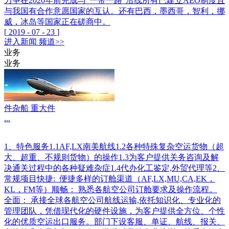
力争在2020年前完成与“一带一路”沿线所有已建立AEO制度且
与我国有合作意愿国家的互认。还有巴西，墨西哥，智利，挪
威，冰岛等国家正在磋商中。
[
2019
-
07
-
23
]
进入
新闻
频道>>
业务
业务
件杂船 重大件
...
1、特色服务1.1AF,LX南美航线1.2各种特殊复杂空运货物（超
大、超重、不规则货物）的操作1.3为客户提供关务咨询及解
决通关过程中的各种疑难杂症1.4代办化工鉴定,外贸代理等2、
常规项目快捷: 便捷多样的订舱渠道（AF,LX,MU,CA,EK，
KL，FM等）顺畅： 熟悉各航空公司订舱要求及操作流程。
全面： 承接全球各航空公司航线运输,依托知识化、专业化的
管理团队，凭借现代化的硬件设施，为客户提供全方位、个性
化的优质空运出口服务。部门下设客服、单证、航线、报关、