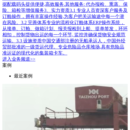
据配载码头提供便捷,高效服务.其他服务: 代办报检、熏蒸、保
险、箱检等增值服务3、实力资质3.1 专业人员资深客户服务及
订舱操作，拥有丰富操作经验,为客户把关运输途中每一个潜
在风险。3.2 完善体系专业的流程化订舱体系ERP操作系统，
从接单、订舱、做箱计划、报关报检到上船、提单签发，环环
相扣，控制货物出运的每一个环节, 监控并确保货物安全规范
运输。3.3 设施资质中国交通部注册的无船承运人，中国外经
贸部批准的一级货运代理。专业危险品仓库堆场,具有危险品
准运证的现代化的集装箱卡车。
进入
业务
频道>>
案例
最近案例