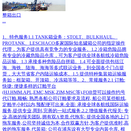
整箱出口
...
1、特色服务1.1 TANK箱业务：STOLT、BULKHAUL、
PROTANK、LESCHACO多家国际知名罐箱公司的指定操作
代理，为客户提供具有竞争力的专业服务。1.2 冷箱危险品拥
有专业的冷藏危险品仓库，可为客户提供全球各航线冷箱危险
品运输。1.3 承接多种危险品自拼箱。1.4 可全面提供包括江
海、海铁、陆海、海海等多式联运业务，到全国各个门点提
货，大大节省客户内陆运输成本。1.5 提供特种集装箱运输服
务如：框架箱、开顶箱、冷冻箱等等。2、常规服务2.1 订舱:
快捷: 便捷多样的订舱平台
(HJ.HMM.APL,EMC,MSK,ZIM,MSC等),FOB货可以操作约号
代订舱.顺畅: 熟悉各船公司订舱要求及流程, 船公司某些航线,
定舱半小时以内,预配便可出来.全面: 承接全球各航线国际运输
服务,提供专业,周到,完善的一站式服务.2.2 增值服务代报关: 专
业,高效的报关团队,拥有双A资质.代拖车: 提供全国各地的上门
拖车服务,公司坚持诚信为本,合作双赢方针,为客户提供准时,高
效的拖车服务.代装箱: 公司在浦东设有大型专业内装仓库, 根