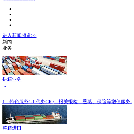
进入
新闻
频道>>
新闻
业务
拼箱业务
...
1、特色服务1.1 代办CIQ、报关报检、熏蒸、保险等增值服
整箱进口
...