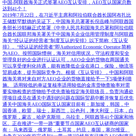
中国-阿联酋海关正式签署AEO互认安排，AEO互认国家总数
达到41个！
2019年7月22日，在习近平主席和阿拉伯联合酋长国阿布扎比
王储默罕默德的见证下，中国海关总署署长倪岳峰与阿联酋国
务部长沙耶赫正式签署《中华人民共和国海关总署和阿拉伯联
合酋长国联邦海关署关于中国海关企业信用管理制度与阿联酋
海关“经认证的经营者”制度互认的安排》以下简称《互认安
排》。“经认证的经营者”即Authorized Economic Operator,简称
为AEO。按照国际惯例，海关对信用状况，守法程度和安全
管理良好的企业进行认证认可，AEO企业的货物在两国通关
可以享受便利化待遇，能有效降低企业在港口，保险，物流等
贸易成本，提升国际竞争力。根据《互认安排》，中国和阿联
酋海关将对来自对方AEO企业的货物直接给予一下5项便利措
施。 适用较低的单证复核率适用较低的金库货物查验率对需
要实物检查的货物给予优先查验指定海关联络员，负责沟通处
理项目成员在通关中遇到的问题在国际贸易中断并恢复后优先
通关中国海关AEO国际互认国家目前有：新加坡，韩国，中
国香港，欧盟，瑞士，新西兰，以色列，澳大利亚，日本，白
俄罗斯，蒙古，哈萨克斯坦，乌拉圭，阿联酋等41个国家和地
区。正在推进“一带一路”重要节点国家AEO互认磋商的国家
有： 马来西亚，俄罗斯，土耳其，约旦，泰国，塞尔维亚。