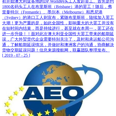
初开始澳大利亚各地的DP World码头工人发起罢工。首先是约
1800名码头工人在布里斯班（Brisbane）港的罢工！随后，弗
里曼特尔（Fremantle）、墨尔本（Melbourne）和悉尼港
（Sydney）的港口工人则宣布，紧随布里斯班，陆续加入罢工
大潮！更为严重的是，如此全国性，影响重大的大罢工并没有
在短时间内结束，而是持续进行，甚至就在本周一，罢工还在
进一步升级！！面对此次澳大利亚全国性大罢工带来的船期延
误，广大外贸货代企业需要特别关注了，及时和承运船公司沟
通，了解船期延误情况，并做好和澳洲客户的沟通，协商解决
货物交期延误问题！信息来源搜航网，联赢团队整理发布。
[
2019
-
07
-
25
]