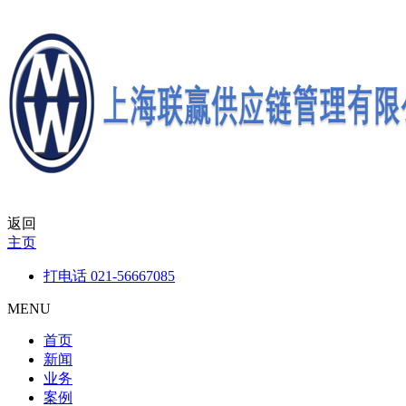
返回
主页
打电话
021-56667085
MENU
首页
新闻
业务
案例