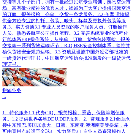
交接等几个子部门，拥有一批经过民航专业培训，熟悉空运市
场、富有敬业精神的优秀人才，竭诚为广大客户提供国际空运
的订舱、报关报检、仓储、交货一条龙服务。2.2 仓库 运输提
供全方位专业的打托、包装、唛头、标签及更换外包装等服
务,3、实力资质3.1 专业人员资深的客户服务人员、订舱操作
人员、熟悉各航空公司操作流程。3.2 完善系统专业的流程化
订舱体系ERP操作系统，从接单、订舱、货物包装商检、报关
交接等一系列货物运输环节，R-Q HSE安全控制体系，监控并
确保货物安全规范运输。3.3 资质及设施中国外经贸部批准的
一级货运代理证书，中国航空运输协会批准颁发的一级货运代
理证书。
拼箱业务
...
1、特色服务1.1 代办CIQ、报关报检、熏蒸、保险等增值服
务。1.2 提供世界各地DDU,DDP服务。2、常规服务2.1全面承
接中东印巴,美国加拿大、日韩、东南亚,澳洲南美等拼箱，并
可由直拼点转运至全球3、实力资质3.1 专业人员资深操作人