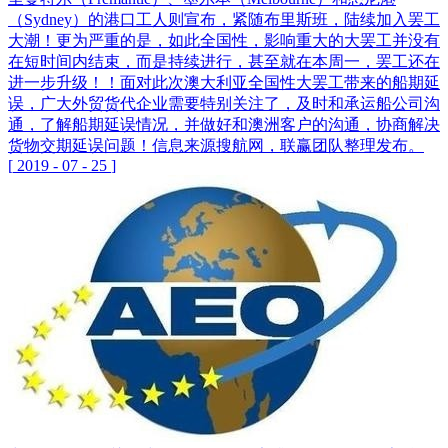
（Sydney）的港口工人则宣布，紧随布里斯班，陆续加入罢工
大潮！更为严重的是，如此全国性，影响重大的大罢工并没有
在短时间内结束，而是持续进行，甚至就在本周一，罢工还在
进一步升级！！面对此次澳大利亚全国性大罢工带来的船期延
误，广大外贸货代企业需要特别关注了，及时和承运船公司沟
通，了解船期延误情况，并做好和澳洲客户的沟通，协商解决
货物交期延误问题！信息来源搜航网，联赢团队整理发布。
[
2019
-
07
-
25
]