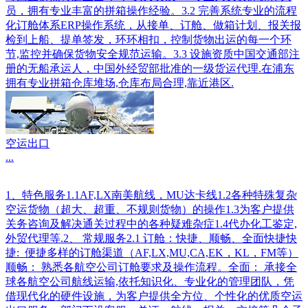
员，拥有专业丰富的拼箱操作经验。3.2 完善系统专业的流程
化订舱体系ERP操作系统，从接单、订舱、做箱计划、报关报
检到上船、提单签发，环环相扣，控制货物出运的每一个环
节,监控并确保货物安全规范运输。3.3 设施资质中国交通部注
册的无船承运人，中国外经贸部批准的一级货运代理.在浦东
拥有专业拼箱仓库堆场,仓库布局合理,靠近港区.
空运出口
...
1、特色服务1.1AF,LX南美航线，MU达卡线1.2各种特殊复杂
空运货物（超大、超重、不规则货物）的操作1.3为客户提供
关务咨询及解决通关过程中的各种疑难杂症1.4代办化工鉴定,
外贸代理等.2、 常规服务2.1 订舱：快捷、顺畅、全面快捷快
捷: 便捷多样的订舱渠道（AF,LX,MU,CA,EK，KL，FM等）
顺畅： 熟悉各航空公司订舱要求及操作流程。全面： 承接全
球各航空公司航线运输,依托知识化、专业化的管理团队，凭
借现代化的硬件设施，为客户提供全方位、个性化的优质空运