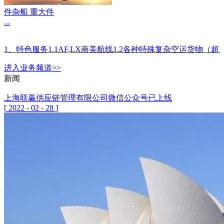
件杂船 重大件
...
1、特色服务1.1AF,LX南美航线1.2各种特殊复杂空运
进入
业务
频道>>
新闻
上海联赢供应链管理有限公司微信公众号已上线
[
2022
-
02
-
28
]