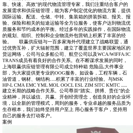
靠、快速、高效”的现代物流管理专家，我们注重结合客户的
发展需求和供应链管理，能为客户制定优化的物流方案，提供
国际运输、配送、仓储、中转、集装箱的拼装拆箱、报关、报
验、保险和相关的短途运输等全方位服务，使客户达到物流优
质服务和节约成本的平衡。经过多年的实践操作，在国际物流
的规划、组织、控制和企业物流外包营销上积累了丰富的经
验。 联赢供应链与一百多家海外代理建立了战略联盟，通
过优势互补，扩大辐射范围，建立了覆盖世界主要国家地区的
货运网络，公司与众多船公司、航空公司以及WCA/WIFFA/JC
TRANS成员有着良好的合作关系。在不断谋求发展的同时，
上海联赢供应链管理有限公司成立特种箱 危险品,大件事业
部，为大家提供更专业的OOG服务。如设备，工程车辆，石
油管道，钢材、钢结构….积累了丰富的行业经验。与MSK
HP-L CMA EMC YML MOL OOCL ESL ZIM SITC KMTC .....
建立长期的战略合作关系。公司尊崇“踏实、拼搏、责任”的企
业精神，并以诚信、共赢、开创经营理念，创造良好的企业环
境，以全新的管理模式，周到的服务，专业卓越的服务品质为
生存根本，我们始终坚持用户至上 用心服务于客户，坚持用
自己的服务去打动客户。
案例