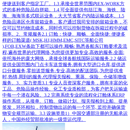
便捷送到客户指定工厂。1.3 承接全世界范围内EX-WORK方
式的多种危险品自拼箱。1.4 可全面提供包括江海、海铁、陆
海、海海等多式联运业务，大大节省客户内陆运输成本。1.5
危险品港区仓库留箱业务。客户通过我司安排的留箱业务，不
仅可以节约物流成本，同时也可以控制货物在拆箱过程中的破
损率。2、常规服务2.1 订舱：快捷、顺畅、全面快捷: 便捷多
样的订舱渠道( MSK,HJ,HMM,EMC,SITC等船公司
),FOB,EXW条款下都可以操作.顺畅: 熟悉各船东订舱要求及流
程,遍布世界的代理网络,为您提供更加专业,高效的服务.全面:
依托海外的庞大网络，承接全球各航线国际运输服务.2.2 储运
提供全国范围内门点卡车送货服务.拥有大型进口仓库,提供进
口分拨服务,零担送货服务.专业,高效的配送团队,为您提供准
时,热情,周到的服务.代理报关报检、熏蒸、保险、仓储等增值
服务。3、实力资质3.1 专业人员资深客户服务，拥有丰富的化
工品、危险品操作经验。化工专业质检部，为客户把关运输途
中每一个潜在风险。3.2 完善系统专业的流程化订舱体系ERP
操作系统，从接单、订舱、做箱计划、报关报检到上船、提单
签发，环环相扣，控制货物出运的每一个环节, 监控并确保货
物安全规范运输。3.3 设施资质1）中国交通部注册的无船承运
人，中国外经贸部批准的一级货运代理。