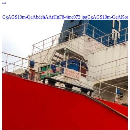
...
CgAGS10m-QaAbdehAArHnF8-4mc073.jpgCgAGS10m-QeAKoe