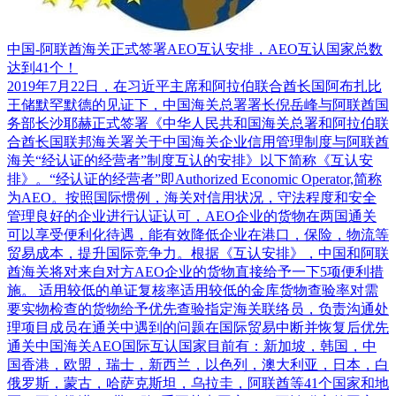
中国-阿联酋海关正式签署AEO互认安排，AEO互认国家总数
达到41个！
2019年7月22日，在习近平主席和阿拉伯联合酋长国阿布扎比
王储默罕默德的见证下，中国海关总署署长倪岳峰与阿联酋国
务部长沙耶赫正式签署《中华人民共和国海关总署和阿拉伯联
合酋长国联邦海关署关于中国海关企业信用管理制度与阿联酋
海关“经认证的经营者”制度互认的安排》以下简称《互认安
排》。“经认证的经营者”即Authorized Economic Operator,简称
为AEO。按照国际惯例，海关对信用状况，守法程度和安全
管理良好的企业进行认证认可，AEO企业的货物在两国通关
可以享受便利化待遇，能有效降低企业在港口，保险，物流等
贸易成本，提升国际竞争力。根据《互认安排》，中国和阿联
酋海关将对来自对方AEO企业的货物直接给予一下5项便利措
施。 适用较低的单证复核率适用较低的金库货物查验率对需
要实物检查的货物给予优先查验指定海关联络员，负责沟通处
理项目成员在通关中遇到的问题在国际贸易中断并恢复后优先
通关中国海关AEO国际互认国家目前有：新加坡，韩国，中
国香港，欧盟，瑞士，新西兰，以色列，澳大利亚，日本，白
俄罗斯，蒙古，哈萨克斯坦，乌拉圭，阿联酋等41个国家和地