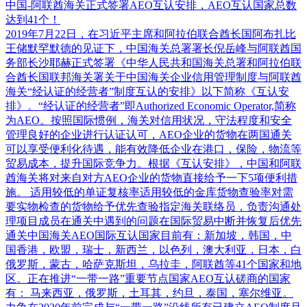
中国-阿联酋海关正式签署AEO互认安排，AEO互认国家总数
达到41个！
2019年7月22日，在习近平主席和阿拉伯联合酋长国阿布扎比
王储默罕默德的见证下，中国海关总署署长倪岳峰与阿联酋国
务部长沙耶赫正式签署《中华人民共和国海关总署和阿拉伯联
合酋长国联邦海关署关于中国海关企业信用管理制度与阿联酋
海关“经认证的经营者”制度互认的安排》以下简称《互认安
排》。“经认证的经营者”即Authorized Economic Operator,简称
为AEO。按照国际惯例，海关对信用状况，守法程度和安全
管理良好的企业进行认证认可，AEO企业的货物在两国通关
可以享受便利化待遇，能有效降低企业在港口，保险，物流等
贸易成本，提升国际竞争力。根据《互认安排》，中国和阿联
酋海关将对来自对方AEO企业的货物直接给予一下5项便利措
施。 适用较低的单证复核率适用较低的金库货物查验率对需
要实物检查的货物给予优先查验指定海关联络员，负责沟通处
理项目成员在通关中遇到的问题在国际贸易中断并恢复后优先
通关中国海关AEO国际互认国家目前有：新加坡，韩国，中
国香港，欧盟，瑞士，新西兰，以色列，澳大利亚，日本，白
俄罗斯，蒙古，哈萨克斯坦，乌拉圭，阿联酋等41个国家和地
区。正在推进“一带一路”重要节点国家AEO互认磋商的国家
有： 马来西亚，俄罗斯，土耳其，约旦，泰国，塞尔维亚。