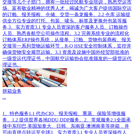
交接等几个子部门，拥有一批经过民航专业培训，熟悉空运市
场、富有敬业精神的优秀人才，竭诚为广大客户提供国际空运
的订舱、报关报检、仓储、交货一条龙服务。2.2 仓库 运输提
供全方位专业的打托、包装、唛头、标签及更换外包装等服
务,3、实力资质3.1 专业人员资深的客户服务人员、订舱操作
人员、熟悉各航空公司操作流程。3.2 完善系统专业的流程化
订舱体系ERP操作系统，从接单、订舱、货物包装商检、报关
交接等一系列货物运输环节，R-Q HSE安全控制体系，监控并
确保货物安全规范运输。3.3 资质及设施中国外经贸部批准的
一级货运代理证书，中国航空运输协会批准颁发的一级货运代
理证书。
拼箱业务
...
1、特色服务1.1 代办CIQ、报关报检、熏蒸、保险等增值服
务。1.2 提供世界各地DDU,DDP服务。2、常规服务2.1全面承
接中东印巴,美国加拿大、日韩、东南亚,澳洲南美等拼箱，并
可由直拼点转运至全球3、实力资质3.1 专业人员资深操作人