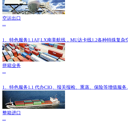
空运出口
...
1、特色服务1.1AF,LX南美航线，MU达卡线1.2各种
拼箱业务
...
1、特色服务1.1 代办CIQ、报关报检、熏蒸、保险等增值服
整箱进口
...