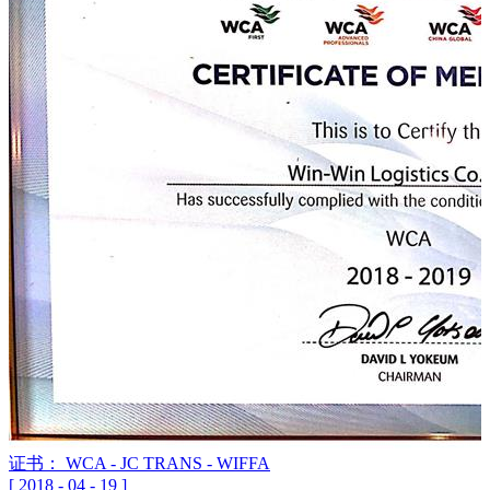
证书： WCA - JC TRANS - WIFFA
[
2018
-
04
-
19
]