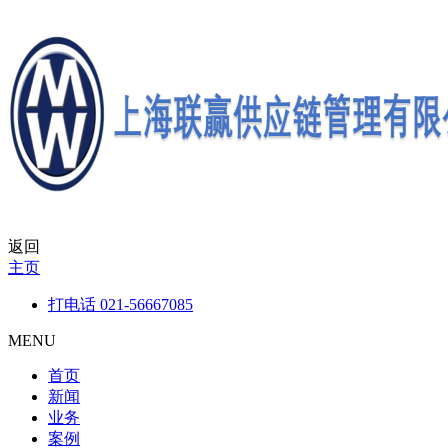
返回
主页
打电话
021-56667085
MENU
首页
新闻
业务
案例