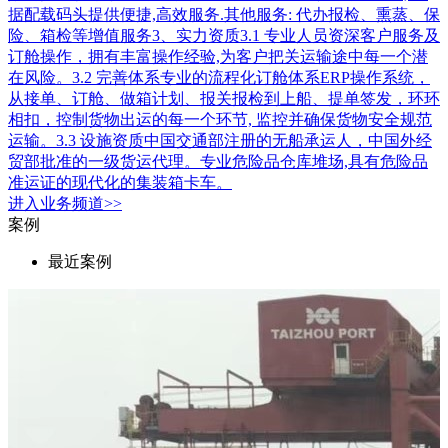
据配载码头提供便捷,高效服务.其他服务: 代办报检、熏蒸、保
险、箱检等增值服务3、实力资质3.1 专业人员资深客户服务及
订舱操作，拥有丰富操作经验,为客户把关运输途中每一个潜
在风险。3.2 完善体系专业的流程化订舱体系ERP操作系统，
从接单、订舱、做箱计划、报关报检到上船、提单签发，环环
相扣，控制货物出运的每一个环节, 监控并确保货物安全规范
运输。3.3 设施资质中国交通部注册的无船承运人，中国外经
贸部批准的一级货运代理。专业危险品仓库堆场,具有危险品
准运证的现代化的集装箱卡车。
进入
业务
频道>>
案例
最近案例