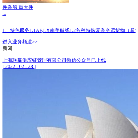
件杂船 重大件
...
1、特色服务1.1AF,LX南美航线1.2各种特殊复杂空运
进入
业务
频道>>
新闻
上海联赢供应链管理有限公司微信公众号已上线
[
2022
-
02
-
28
]