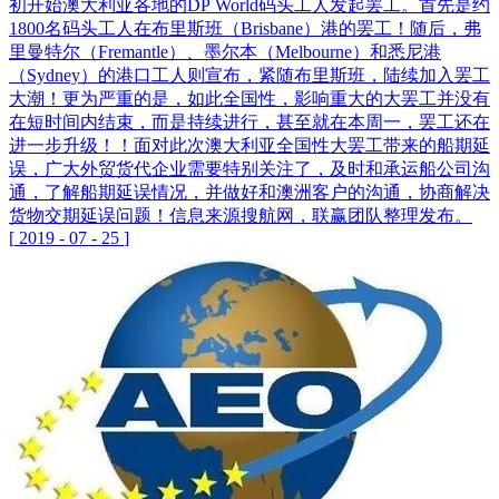
初开始澳大利亚各地的DP World码头工人发起罢工。首先是约
1800名码头工人在布里斯班（Brisbane）港的罢工！随后，弗
里曼特尔（Fremantle）、墨尔本（Melbourne）和悉尼港
（Sydney）的港口工人则宣布，紧随布里斯班，陆续加入罢工
大潮！更为严重的是，如此全国性，影响重大的大罢工并没有
在短时间内结束，而是持续进行，甚至就在本周一，罢工还在
进一步升级！！面对此次澳大利亚全国性大罢工带来的船期延
误，广大外贸货代企业需要特别关注了，及时和承运船公司沟
通，了解船期延误情况，并做好和澳洲客户的沟通，协商解决
货物交期延误问题！信息来源搜航网，联赢团队整理发布。
[
2019
-
07
-
25
]