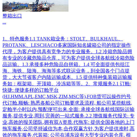
整箱出口
...
1、特色服务1.1 TANK箱业务：STOLT、BULKHAUL、
PROTANK、LESCHACO多家国际知名罐箱公司的指定操作
代理，为客户提供具有竞争力的专业服务。1.2 冷箱危险品拥
有专业的冷藏危险品仓库，可为客户提供全球各航线冷箱危险
品运输。1.3 承接多种危险品自拼箱。1.4 可全面提供包括江
海、海铁、陆海、海海等多式联运业务，到全国各个门点提
货，大大节省客户内陆运输成本。1.5 提供特种集装箱运输服
务如：框架箱、开顶箱、冷冻箱等等。2、常规服务2.1 订舱:
快捷: 便捷多样的订舱平台
(HJ.HMM.APL,EMC,MSK,ZIM,MSC等),FOB货可以操作约号
代订舱.顺畅: 熟悉各船公司订舱要求及流程, 船公司某些航线,
定舱半小时以内,预配便可出来.全面: 承接全球各航线国际运输
服务,提供专业,周到,完善的一站式服务.2.2 增值服务代报关: 专
业,高效的报关团队,拥有双A资质.代拖车: 提供全国各地的上门
拖车服务,公司坚持诚信为本,合作双赢方针,为客户提供准时,高
效的拖车服务.代装箱: 公司在浦东设有大型专业内装仓库, 根