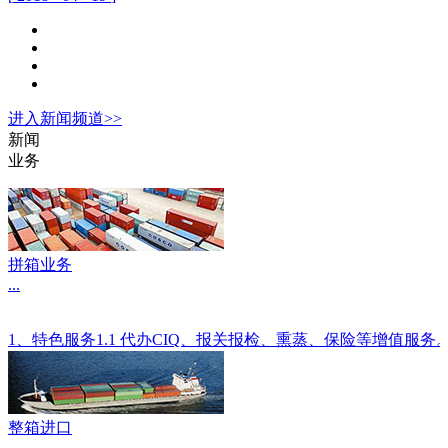
进入
新闻
频道>>
新闻
业务
拼箱业务
...
1、特色服务1.1 代办CIQ、报关报检、熏蒸、保险等增值服
整箱进口
...