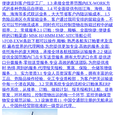
便捷送到客户指定工厂。1.3 承接全世界范围内EX-WORK方
式的多种危险品自拼箱。1.4 可全面提供包括江海、海铁、陆
海、海海等多式联运业务，大大节省客户内陆运输成本。1.5
危险品港区仓库留箱业务。客户通过我司安排的留箱业务，不
仅可以节约物流成本，同时也可以控制货物在拆箱过程中的破
损率。2、常规服务2.1 订舱：快捷、顺畅、全面快捷: 便捷多
样的订舱渠道( MSK,HJ,HMM,EMC,SITC等船公司
),FOB,EXW条款下都可以操作.顺畅: 熟悉各船东订舱要求及流
程,遍布世界的代理网络,为您提供更加专业,高效的服务.全面:
依托海外的庞大网络，承接全球各航线国际运输服务.2.2 储运
提供全国范围内门点卡车送货服务.拥有大型进口仓库,提供进
口分拨服务,零担送货服务.专业,高效的配送团队,为您提供准
时,热情,周到的服务.代理报关报检、熏蒸、保险、仓储等增值
服务。3、实力资质3.1 专业人员资深客户服务，拥有丰富的化
工品、危险品操作经验。化工专业质检部，为客户把关运输途
中每一个潜在风险。3.2 完善系统专业的流程化订舱体系ERP
操作系统，从接单、订舱、做箱计划、报关报检到上船、提单
签发，环环相扣，控制货物出运的每一个环节, 监控并确保货
物安全规范运输。3.3 设施资质1）中国交通部注册的无船承运
人，中国外经贸部批准的一级货运代理。