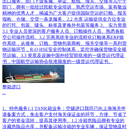
出口服务。部门下设客服、单证、航线、报关、交接等几个子
部门，拥有一批经过民航专业培训，熟悉空运市场、富有敬业
精神的优秀人才，竭诚为广大客户提供国际空运的订舱、报关
报检、仓储、交货一条龙服务。2.2 仓库 运输提供全方位专业
的打托、包装、唛头、标签及更换外包装等服务,3、 实力资质
3.1 专业人员资深的客户服务人员、订舱操作人员、熟悉各航
空公司操作流程。3.2 完善系统专业的流程化订舱体系ERP操
作系统，从接单、订舱、货物包装商检、报关交接等一系列货
物运输环节，R-Q HSE安全控制体系，监控并确保货物安全规
范运输。3.3 资质及设施中国外经贸部批准的一级货运代理证
书，中国航空运输协会批准颁发的一级货运代理证书。
整箱进口
...
1、特色服务1.1 TANK箱业务：空罐进口我司已向上海海关申
请备案方式，免去客户支付海关保证金的环节，方便、节省了
客户的资金流转，提高其使用率。1.2 冷箱危险品拥有专业的
冷藏危险品仓库，并配备运输冷箱的专业车辆，保证货物及时