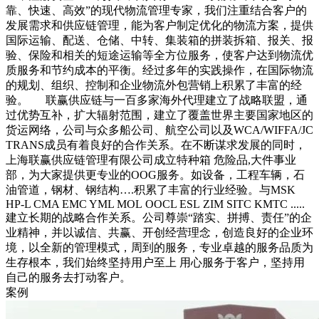
靠、快速、高效”的现代物流管理专家，我们注重结合客户的
发展需求和供应链管理，能为客户制定优化的物流方案，提供
国际运输、配送、仓储、中转、集装箱的拼装拆箱、报关、报
验、保险和相关的短途运输等全方位服务，使客户达到物流优
质服务和节约成本的平衡。经过多年的实践操作，在国际物流
的规划、组织、控制和企业物流外包营销上积累了丰富的经
验。 联赢供应链与一百多家海外代理建立了战略联盟，通
过优势互补，扩大辐射范围，建立了覆盖世界主要国家地区的
货运网络，公司与众多船公司、航空公司以及WCA/WIFFA/JC
TRANS成员有着良好的合作关系。在不断谋求发展的同时，
上海联赢供应链管理有限公司成立特种箱 危险品,大件事业
部，为大家提供更专业的OOG服务。如设备，工程车辆，石
油管道，钢材、钢结构….积累了丰富的行业经验。与MSK
HP-L CMA EMC YML MOL OOCL ESL ZIM SITC KMTC .....
建立长期的战略合作关系。公司尊崇“踏实、拼搏、责任”的企
业精神，并以诚信、共赢、开创经营理念，创造良好的企业环
境，以全新的管理模式，周到的服务，专业卓越的服务品质为
生存根本，我们始终坚持用户至上 用心服务于客户，坚持用
自己的服务去打动客户。
案例