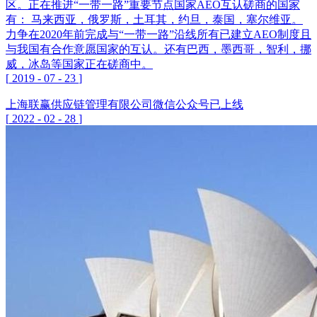
区。正在推进“一带一路”重要节点国家AEO互认磋商的国家
有： 马来西亚，俄罗斯，土耳其，约旦，泰国，塞尔维亚。
力争在2020年前完成与“一带一路”沿线所有已建立AEO制度且
与我国有合作意愿国家的互认。还有巴西，墨西哥，智利，挪
威，冰岛等国家正在磋商中。
[
2019
-
07
-
23
]
上海联赢供应链管理有限公司微信公众号已上线
[
2022
-
02
-
28
]