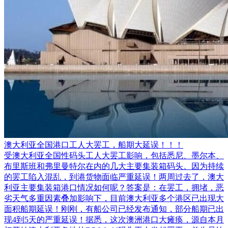
澳大利亚全国港口工人大罢工，船期大延误！！！
受澳大利亚全国性码头工人大罢工影响，包括悉尼、墨尔本、
布里斯班和弗里曼特尔在内的几大主要集装箱码头。因为持续
的罢工陷入混乱，到港货物面临严重延误！两周过去了，澳大
利亚主要集装箱港口情况如何呢？答案是：在罢工，拥堵，恶
劣天气多重因素叠加影响下，目前澳大利亚多个港区已出现大
面积船期延误！刚刚，有船公司已经发布通知，部分船期已出
现4到5天的严重延误！据悉，这次澳洲港口大瘫痪，源自本月