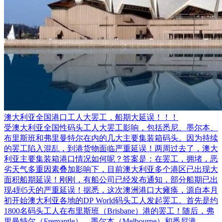
澳大利亚全国港口工人大罢工，船期大延误！！！
受澳大利亚全国性码头工人大罢工影响，包括悉尼、墨尔本、
布里斯班和弗里曼特尔在内的几大主要集装箱码头。因为持续
的罢工陷入混乱，到港货物面临严重延误！两周过去了，澳大
利亚主要集装箱港口情况如何呢？答案是：在罢工，拥堵，恶
劣天气多重因素叠加影响下，目前澳大利亚多个港区已出现大
面积船期延误！刚刚，有船公司已经发布通知，部分船期已出
现4到5天的严重延误！据悉，这次澳洲港口大瘫痪，源自本月
初开始澳大利亚各地的DP World码头工人发起罢工。首先是约
1800名码头工人在布里斯班（Brisbane）港的罢工！随后，弗
里曼特尔（Fremantle）、墨尔本（Melbourne）和悉尼港