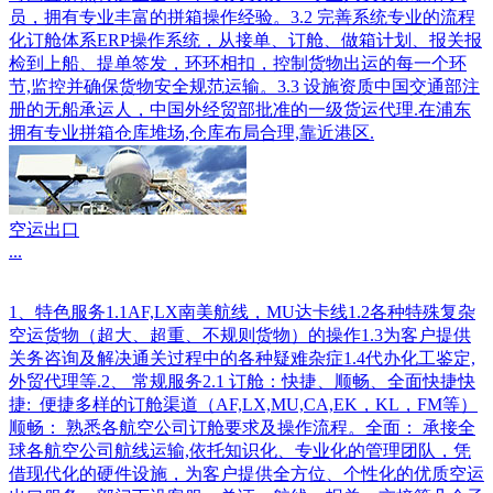
员，拥有专业丰富的拼箱操作经验。3.2 完善系统专业的流程
化订舱体系ERP操作系统，从接单、订舱、做箱计划、报关报
检到上船、提单签发，环环相扣，控制货物出运的每一个环
节,监控并确保货物安全规范运输。3.3 设施资质中国交通部注
册的无船承运人，中国外经贸部批准的一级货运代理.在浦东
拥有专业拼箱仓库堆场,仓库布局合理,靠近港区.
空运出口
...
1、特色服务1.1AF,LX南美航线，MU达卡线1.2各种特殊复杂
空运货物（超大、超重、不规则货物）的操作1.3为客户提供
关务咨询及解决通关过程中的各种疑难杂症1.4代办化工鉴定,
外贸代理等.2、 常规服务2.1 订舱：快捷、顺畅、全面快捷快
捷: 便捷多样的订舱渠道（AF,LX,MU,CA,EK，KL，FM等）
顺畅： 熟悉各航空公司订舱要求及操作流程。全面： 承接全
球各航空公司航线运输,依托知识化、专业化的管理团队，凭
借现代化的硬件设施，为客户提供全方位、个性化的优质空运