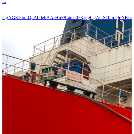
...
CgAGS10m-QaAbdehAArHnF8-4mc073.jpgCgAGS10m-QeAKoe