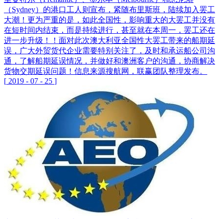
（Sydney）的港口工人则宣布，紧随布里斯班，陆续加入罢工
大潮！更为严重的是，如此全国性，影响重大的大罢工并没有
在短时间内结束，而是持续进行，甚至就在本周一，罢工还在
进一步升级！！面对此次澳大利亚全国性大罢工带来的船期延
误，广大外贸货代企业需要特别关注了，及时和承运船公司沟
通，了解船期延误情况，并做好和澳洲客户的沟通，协商解决
货物交期延误问题！信息来源搜航网，联赢团队整理发布。
[
2019
-
07
-
25
]