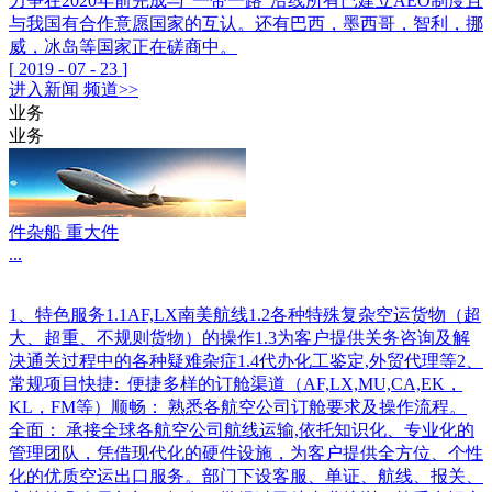
力争在2020年前完成与“一带一路”沿线所有已建立AEO制度且
与我国有合作意愿国家的互认。还有巴西，墨西哥，智利，挪
威，冰岛等国家正在磋商中。
[
2019
-
07
-
23
]
进入
新闻
频道>>
业务
业务
件杂船 重大件
...
1、特色服务1.1AF,LX南美航线1.2各种特殊复杂空运货物（超
大、超重、不规则货物）的操作1.3为客户提供关务咨询及解
决通关过程中的各种疑难杂症1.4代办化工鉴定,外贸代理等2、
常规项目快捷: 便捷多样的订舱渠道（AF,LX,MU,CA,EK，
KL，FM等）顺畅： 熟悉各航空公司订舱要求及操作流程。
全面： 承接全球各航空公司航线运输,依托知识化、专业化的
管理团队，凭借现代化的硬件设施，为客户提供全方位、个性
化的优质空运出口服务。部门下设客服、单证、航线、报关、