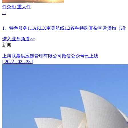
件杂船 重大件
...
1、特色服务1.1AF,LX南美航线1.2各种特殊复杂空运
进入
业务
频道>>
新闻
上海联赢供应链管理有限公司微信公众号已上线
[
2022
-
02
-
28
]