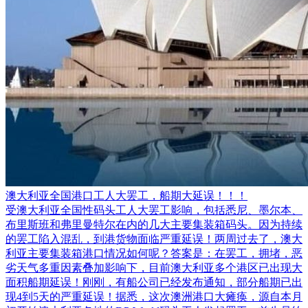
澳大利亚全国港口工人大罢工，船期大延误！！！
受澳大利亚全国性码头工人大罢工影响，包括悉尼、墨尔本、
布里斯班和弗里曼特尔在内的几大主要集装箱码头。因为持续
的罢工陷入混乱，到港货物面临严重延误！两周过去了，澳大
利亚主要集装箱港口情况如何呢？答案是：在罢工，拥堵，恶
劣天气多重因素叠加影响下，目前澳大利亚多个港区已出现大
面积船期延误！刚刚，有船公司已经发布通知，部分船期已出
现4到5天的严重延误！据悉，这次澳洲港口大瘫痪，源自本月