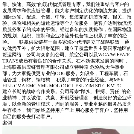
靠、快速、高效”的现代物流管理专家，我们注重结合客户的
发展需求和供应链管理，能为客户制定优化的物流方案，提供
国际运输、配送、仓储、中转、集装箱的拼装拆箱、报关、报
验、保险和相关的短途运输等全方位服务，使客户达到物流优
质服务和节约成本的平衡。经过多年的实践操作，在国际物流
的规划、组织、控制和企业物流外包营销上积累了丰富的经
验。 联赢供应链与一百多家海外代理建立了战略联盟，通
过优势互补，扩大辐射范围，建立了覆盖世界主要国家地区的
货运网络，公司与众多船公司、航空公司以及WCA/WIFFA/JC
TRANS成员有着良好的合作关系。在不断谋求发展的同时，
上海联赢供应链管理有限公司成立特种箱 危险品,大件事业
部，为大家提供更专业的OOG服务。如设备，工程车辆，石
油管道，钢材、钢结构….积累了丰富的行业经验。与MSK
HP-L CMA EMC YML MOL OOCL ESL ZIM SITC KMTC .....
建立长期的战略合作关系。公司尊崇“踏实、拼搏、责任”的企
业精神，并以诚信、共赢、开创经营理念，创造良好的企业环
境，以全新的管理模式，周到的服务，专业卓越的服务品质为
生存根本，我们始终坚持用户至上 用心服务于客户，坚持用
自己的服务去打动客户。
案例