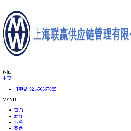
返回
主页
打电话
021-56667085
MENU
首页
新闻
业务
案例