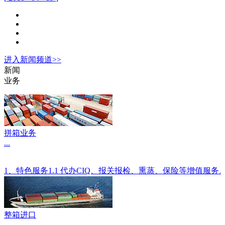
进入
新闻
频道>>
新闻
业务
拼箱业务
...
1、特色服务1.1 代办CIQ、报关报检、熏蒸、保险等增值服
整箱进口
...