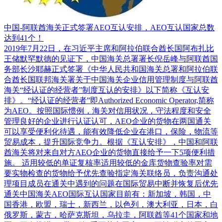
中国-阿联酋海关正式签署AEO互认安排，AEO互认国家总数
达到41个！
2019年7月22日，在习近平主席和阿拉伯联合酋长国阿布扎比
王储默罕默德的见证下，中国海关总署署长倪岳峰与阿联酋国
务部长沙耶赫正式签署《中华人民共和国海关总署和阿拉伯联
合酋长国联邦海关署关于中国海关企业信用管理制度与阿联酋
海关“经认证的经营者”制度互认的安排》以下简称《互认安
排》。“经认证的经营者”即Authorized Economic Operator,简称
为AEO。按照国际惯例，海关对信用状况，守法程度和安全
管理良好的企业进行认证认可，AEO企业的货物在两国通关
可以享受便利化待遇，能有效降低企业在港口，保险，物流等
贸易成本，提升国际竞争力。根据《互认安排》，中国和阿联
酋海关将对来自对方AEO企业的货物直接给予一下5项便利措
施。 适用较低的单证复核率适用较低的金库货物查验率对需
要实物检查的货物给予优先查验指定海关联络员，负责沟通处
理项目成员在通关中遇到的问题在国际贸易中断并恢复后优先
通关中国海关AEO国际互认国家目前有：新加坡，韩国，中
国香港，欧盟，瑞士，新西兰，以色列，澳大利亚，日本，白
俄罗斯，蒙古，哈萨克斯坦，乌拉圭，阿联酋等41个国家和地