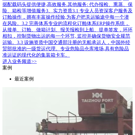
据配载码头提供便捷,高效服务.其他服务: 代办报检、熏蒸、保
险、箱检等增值服务3、实力资质3.1 专业人员资深客户服务及
订舱操作，拥有丰富操作经验,为客户把关运输途中每一个潜
在风险。3.2 完善体系专业的流程化订舱体系ERP操作系统，
从接单、订舱、做箱计划、报关报检到上船、提单签发，环环
相扣，控制货物出运的每一个环节, 监控并确保货物安全规范
运输。3.3 设施资质中国交通部注册的无船承运人，中国外经
贸部批准的一级货运代理。专业危险品仓库堆场,具有危险品
准运证的现代化的集装箱卡车。
进入
业务
频道>>
案例
最近案例