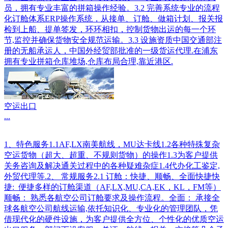
员，拥有专业丰富的拼箱操作经验。3.2 完善系统专业的流程
化订舱体系ERP操作系统，从接单、订舱、做箱计划、报关报
检到上船、提单签发，环环相扣，控制货物出运的每一个环
节,监控并确保货物安全规范运输。3.3 设施资质中国交通部注
册的无船承运人，中国外经贸部批准的一级货运代理.在浦东
拥有专业拼箱仓库堆场,仓库布局合理,靠近港区.
空运出口
...
1、特色服务1.1AF,LX南美航线，MU达卡线1.2各种特殊复杂
空运货物（超大、超重、不规则货物）的操作1.3为客户提供
关务咨询及解决通关过程中的各种疑难杂症1.4代办化工鉴定,
外贸代理等.2、 常规服务2.1 订舱：快捷、顺畅、全面快捷快
捷: 便捷多样的订舱渠道（AF,LX,MU,CA,EK，KL，FM等）
顺畅： 熟悉各航空公司订舱要求及操作流程。全面： 承接全
球各航空公司航线运输,依托知识化、专业化的管理团队，凭
借现代化的硬件设施，为客户提供全方位、个性化的优质空运