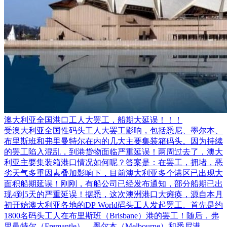
澳大利亚全国港口工人大罢工，船期大延误！！！
受澳大利亚全国性码头工人大罢工影响，包括悉尼、墨尔本、
布里斯班和弗里曼特尔在内的几大主要集装箱码头。因为持续
的罢工陷入混乱，到港货物面临严重延误！两周过去了，澳大
利亚主要集装箱港口情况如何呢？答案是：在罢工，拥堵，恶
劣天气多重因素叠加影响下，目前澳大利亚多个港区已出现大
面积船期延误！刚刚，有船公司已经发布通知，部分船期已出
现4到5天的严重延误！据悉，这次澳洲港口大瘫痪，源自本月
初开始澳大利亚各地的DP World码头工人发起罢工。首先是约
1800名码头工人在布里斯班（Brisbane）港的罢工！随后，弗
里曼特尔（Fremantle）、墨尔本（Melbourne）和悉尼港