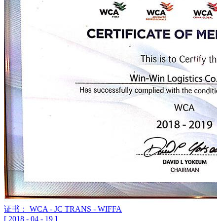
证书： WCA - JC TRANS - WIFFA
[
2018
-
04
-
19
]