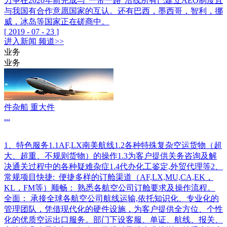
力争在2020年前完成与“一带一路”沿线所有已建立AEO制度且
与我国有合作意愿国家的互认。还有巴西，墨西哥，智利，挪
威，冰岛等国家正在磋商中。
[
2019
-
07
-
23
]
进入
新闻
频道>>
业务
业务
件杂船 重大件
...
1、特色服务1.1AF,LX南美航线1.2各种特殊复杂空运货物（超
大、超重、不规则货物）的操作1.3为客户提供关务咨询及解
决通关过程中的各种疑难杂症1.4代办化工鉴定,外贸代理等2、
常规项目快捷: 便捷多样的订舱渠道（AF,LX,MU,CA,EK，
KL，FM等）顺畅： 熟悉各航空公司订舱要求及操作流程。
全面： 承接全球各航空公司航线运输,依托知识化、专业化的
管理团队，凭借现代化的硬件设施，为客户提供全方位、个性
化的优质空运出口服务。部门下设客服、单证、航线、报关、