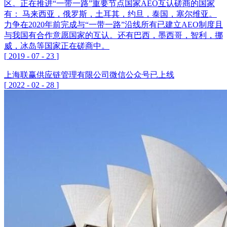
区。正在推进“一带一路”重要节点国家AEO互认磋商的国家
有： 马来西亚，俄罗斯，土耳其，约旦，泰国，塞尔维亚。
力争在2020年前完成与“一带一路”沿线所有已建立AEO制度且
与我国有合作意愿国家的互认。还有巴西，墨西哥，智利，挪
威，冰岛等国家正在磋商中。
[
2019
-
07
-
23
]
上海联赢供应链管理有限公司微信公众号已上线
[
2022
-
02
-
28
]