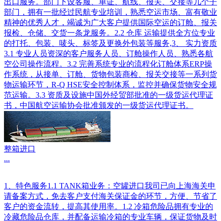
出口服务。部门下设客服、单证、航线、报关、交接等几个子
部门，拥有一批经过民航专业培训，熟悉空运市场、富有敬业
精神的优秀人才，竭诚为广大客户提供国际空运的订舱、报关
报检、仓储、交货一条龙服务。2.2 仓库 运输提供全方位专业
的打托、包装、唛头、标签及更换外包装等服务,3、 实力资质
3.1 专业人员资深的客户服务人员、订舱操作人员、熟悉各航
空公司操作流程。3.2 完善系统专业的流程化订舱体系ERP操
作系统，从接单、订舱、货物包装商检、报关交接等一系列货
物运输环节，R-Q HSE安全控制体系，监控并确保货物安全规
范运输。3.3 资质及设施中国外经贸部批准的一级货运代理证
书，中国航空运输协会批准颁发的一级货运代理证书。
整箱进口
...
1、特色服务1.1 TANK箱业务：空罐进口我司已向上海海关申
请备案方式，免去客户支付海关保证金的环节，方便、节省了
客户的资金流转，提高其使用率。1.2 冷箱危险品拥有专业的
冷藏危险品仓库，并配备运输冷箱的专业车辆，保证货物及时