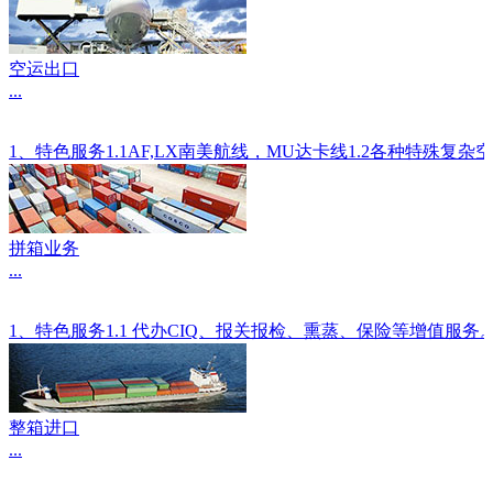
空运出口
...
1、特色服务1.1AF,LX南美航线，MU达卡线1.2各种
拼箱业务
...
1、特色服务1.1 代办CIQ、报关报检、熏蒸、保险等增值服
整箱进口
...