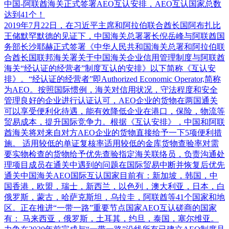
中国-阿联酋海关正式签署AEO互认安排，AEO互认国家总数
达到41个！
2019年7月22日，在习近平主席和阿拉伯联合酋长国阿布扎比
王储默罕默德的见证下，中国海关总署署长倪岳峰与阿联酋国
务部长沙耶赫正式签署《中华人民共和国海关总署和阿拉伯联
合酋长国联邦海关署关于中国海关企业信用管理制度与阿联酋
海关“经认证的经营者”制度互认的安排》以下简称《互认安
排》。“经认证的经营者”即Authorized Economic Operator,简称
为AEO。按照国际惯例，海关对信用状况，守法程度和安全
管理良好的企业进行认证认可，AEO企业的货物在两国通关
可以享受便利化待遇，能有效降低企业在港口，保险，物流等
贸易成本，提升国际竞争力。根据《互认安排》，中国和阿联
酋海关将对来自对方AEO企业的货物直接给予一下5项便利措
施。 适用较低的单证复核率适用较低的金库货物查验率对需
要实物检查的货物给予优先查验指定海关联络员，负责沟通处
理项目成员在通关中遇到的问题在国际贸易中断并恢复后优先
通关中国海关AEO国际互认国家目前有：新加坡，韩国，中
国香港，欧盟，瑞士，新西兰，以色列，澳大利亚，日本，白
俄罗斯，蒙古，哈萨克斯坦，乌拉圭，阿联酋等41个国家和地
区。正在推进“一带一路”重要节点国家AEO互认磋商的国家
有： 马来西亚，俄罗斯，土耳其，约旦，泰国，塞尔维亚。