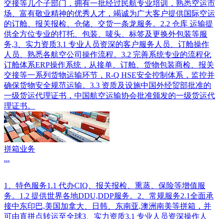
交接等几个子部门，拥有一批经过民航专业培训，熟悉空运市
场、富有敬业精神的优秀人才，竭诚为广大客户提供国际空运
的订舱、报关报检、仓储、交货一条龙服务。2.2 仓库 运输提
供全方位专业的打托、包装、唛头、标签及更换外包装等服
务,3、实力资质3.1 专业人员资深的客户服务人员、订舱操作
人员、熟悉各航空公司操作流程。3.2 完善系统专业的流程化
订舱体系ERP操作系统，从接单、订舱、货物包装商检、报关
交接等一系列货物运输环节，R-Q HSE安全控制体系，监控并
确保货物安全规范运输。3.3 资质及设施中国外经贸部批准的
一级货运代理证书，中国航空运输协会批准颁发的一级货运代
理证书。
拼箱业务
...
1、特色服务1.1 代办CIQ、报关报检、熏蒸、保险等增值服
务。1.2 提供世界各地DDU,DDP服务。2、常规服务2.1全面承
接中东印巴,美国加拿大、日韩、东南亚,澳洲南美等拼箱，并
可由直拼点转运至全球3、实力资质3.1 专业人员资深操作人