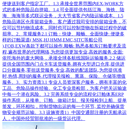
便捷送到客户指定工厂。1.3 承接全世界范围内EX-WORK方
式的多种危险品自拼箱。1.4 可全面提供包括江海、海铁、陆
海、海海等多式联运业务，大大节省客户内陆运输成本。1.5
危险品港区仓库留箱业务。客户通过我司安排的留箱业务，不
仅可以节约物流成本，同时也可以控制货物在拆箱过程中的破
损率。2、常规服务2.1 订舱：快捷、顺畅、全面快捷: 便捷多
样的订舱渠道( MSK,HJ,HMM,EMC,SITC等船公司
),FOB,EXW条款下都可以操作.顺畅: 熟悉各船东订舱要求及流
程,遍布世界的代理网络,为您提供更加专业,高效的服务.全面:
依托海外的庞大网络，承接全球各航线国际运输服务.2.2 储运
提供全国范围内门点卡车送货服务.拥有大型进口仓库,提供进
口分拨服务,零担送货服务.专业,高效的配送团队,为您提供准
时,热情,周到的服务.代理报关报检、熏蒸、保险、仓储等增值
服务。3、实力资质3.1 专业人员资深客户服务，拥有丰富的化
工品、危险品操作经验。化工专业质检部，为客户把关运输途
中每一个潜在风险。3.2 完善系统专业的流程化订舱体系ERP
操作系统，从接单、订舱、做箱计划、报关报检到上船、提单
签发，环环相扣，控制货物出运的每一个环节, 监控并确保货
物安全规范运输。3.3 设施资质1）中国交通部注册的无船承运
人，中国外经贸部批准的一级货运代理。