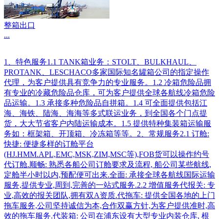
整箱出口
...
1、特色服务1.1 TANK箱业务：STOLT、BULKHAUL、
PROTANK、LESCHACO多家国际知名罐箱公司的指定操作
代理，为客户提供具有竞争力的专业服务。1.2 冷箱危险品拥
有专业的冷藏危险品仓库，可为客户提供全球各航线冷箱危险
品运输。1.3 承接多种危险品自拼箱。1.4 可全面提供包括江
海、海铁、陆海、海海等多式联运业务，到全国各个门点提
货，大大节省客户内陆运输成本。1.5 提供特种集装箱运输服
务如：框架箱、开顶箱、冷冻箱等等。2、常规服务2.1 订舱:
快捷: 便捷多样的订舱平台
(HJ.HMM.APL,EMC,MSK,ZIM,MSC等),FOB货可以操作约号
代订舱.顺畅: 熟悉各船公司订舱要求及流程, 船公司某些航线,
定舱半小时以内,预配便可出来.全面: 承接全球各航线国际运输
服务,提供专业,周到,完善的一站式服务.2.2 增值服务代报关: 专
业,高效的报关团队,拥有双A资质.代拖车: 提供全国各地的上门
拖车服务,公司坚持诚信为本,合作双赢方针,为客户提供准时,高
效的拖车服务.代装箱: 公司在浦东设有大型专业内装仓库, 根