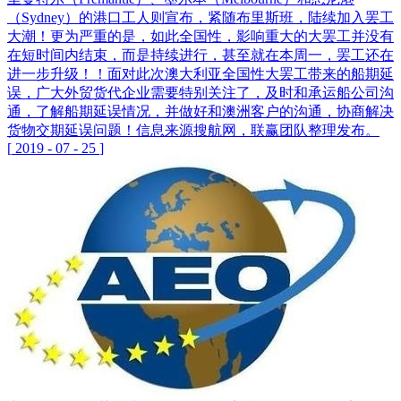
（Sydney）的港口工人则宣布，紧随布里斯班，陆续加入罢工
大潮！更为严重的是，如此全国性，影响重大的大罢工并没有
在短时间内结束，而是持续进行，甚至就在本周一，罢工还在
进一步升级！！面对此次澳大利亚全国性大罢工带来的船期延
误，广大外贸货代企业需要特别关注了，及时和承运船公司沟
通，了解船期延误情况，并做好和澳洲客户的沟通，协商解决
货物交期延误问题！信息来源搜航网，联赢团队整理发布。
[
2019
-
07
-
25
]