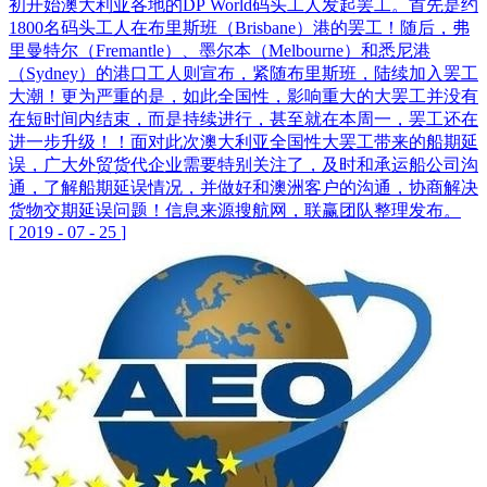
初开始澳大利亚各地的DP World码头工人发起罢工。首先是约
1800名码头工人在布里斯班（Brisbane）港的罢工！随后，弗
里曼特尔（Fremantle）、墨尔本（Melbourne）和悉尼港
（Sydney）的港口工人则宣布，紧随布里斯班，陆续加入罢工
大潮！更为严重的是，如此全国性，影响重大的大罢工并没有
在短时间内结束，而是持续进行，甚至就在本周一，罢工还在
进一步升级！！面对此次澳大利亚全国性大罢工带来的船期延
误，广大外贸货代企业需要特别关注了，及时和承运船公司沟
通，了解船期延误情况，并做好和澳洲客户的沟通，协商解决
货物交期延误问题！信息来源搜航网，联赢团队整理发布。
[
2019
-
07
-
25
]