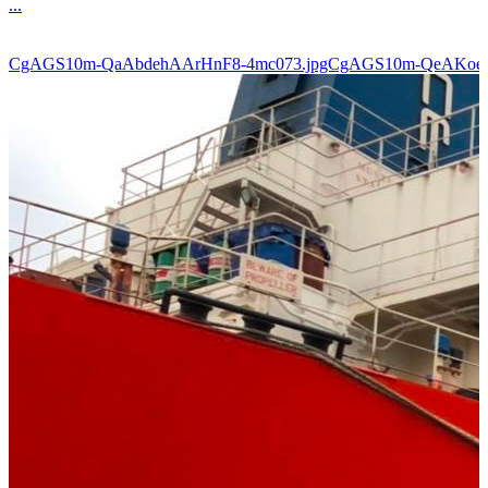
...
CgAGS10m-QaAbdehAArHnF8-4mc073.jpgCgAGS10m-QeAKoe