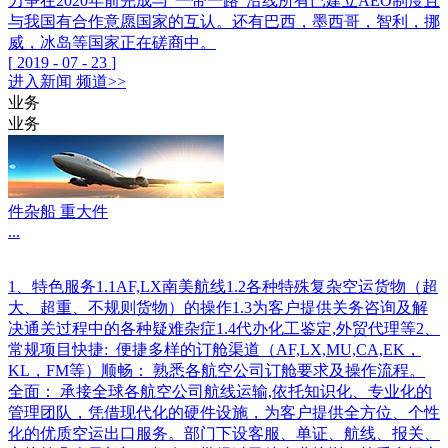
力争在2020年前完成与“一带一路”沿线所有已建立AEO制度且
与我国有合作意愿国家的互认。还有巴西，墨西哥，智利，挪
威，冰岛等国家正在磋商中。
[
2019
-
07
-
23
]
进入
新闻
频道>>
业务
业务
件杂船 重大件
...
1、特色服务1.1AF,LX南美航线1.2各种特殊复杂空运货物（超
大、超重、不规则货物）的操作1.3为客户提供关务咨询及解
决通关过程中的各种疑难杂症1.4代办化工鉴定,外贸代理等2、
常规项目快捷: 便捷多样的订舱渠道（AF,LX,MU,CA,EK，
KL，FM等）顺畅： 熟悉各航空公司订舱要求及操作流程。
全面： 承接全球各航空公司航线运输,依托知识化、专业化的
管理团队，凭借现代化的硬件设施，为客户提供全方位、个性
化的优质空运出口服务。部门下设客服、单证、航线、报关、