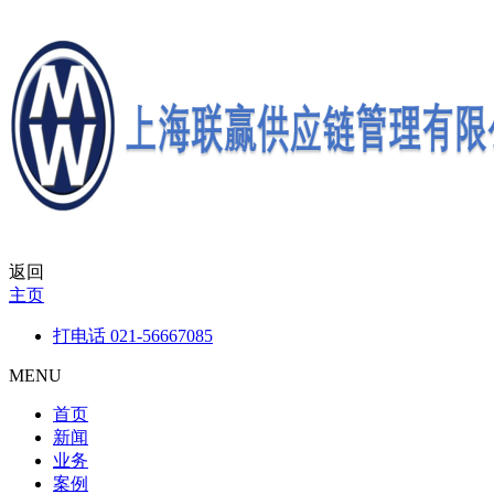
返回
主页
打电话
021-56667085
MENU
首页
新闻
业务
案例