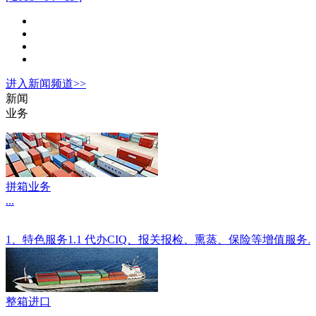
进入
新闻
频道>>
新闻
业务
拼箱业务
...
1、特色服务1.1 代办CIQ、报关报检、熏蒸、保险等增值服
整箱进口
...