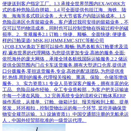
便捷送到客户指定工厂。1.3 承接全世界范围内EX-WORK方
式的多种危险品自拼箱。1.4 可全面提供包括江海、海铁、陆
海、海海等多式联运业务，大大节省客户内陆运输成本。1.5
危险品港区仓库留箱业务。客户通过我司安排的留箱业务，不
仅可以节约物流成本，同时也可以控制货物在拆箱过程中的破
损率。2、常规服务2.1 订舱：快捷、顺畅、全面快捷: 便捷多
样的订舱渠道( MSK,HJ,HMM,EMC,SITC等船公司
),FOB,EXW条款下都可以操作.顺畅: 熟悉各船东订舱要求及流
程,遍布世界的代理网络,为您提供更加专业,高效的服务.全面:
依托海外的庞大网络，承接全球各航线国际运输服务.2.2 储运
提供全国范围内门点卡车送货服务.拥有大型进口仓库,提供进
口分拨服务,零担送货服务.专业,高效的配送团队,为您提供准
时,热情,周到的服务.代理报关报检、熏蒸、保险、仓储等增值
服务。3、实力资质3.1 专业人员资深客户服务，拥有丰富的化
工品、危险品操作经验。化工专业质检部，为客户把关运输途
中每一个潜在风险。3.2 完善系统专业的流程化订舱体系ERP
操作系统，从接单、订舱、做箱计划、报关报检到上船、提单
签发，环环相扣，控制货物出运的每一个环节, 监控并确保货
物安全规范运输。3.3 设施资质1）中国交通部注册的无船承运
人，中国外经贸部批准的一级货运代理。