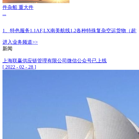
件杂船 重大件
...
1、特色服务1.1AF,LX南美航线1.2各种特殊复杂空运
进入
业务
频道>>
新闻
上海联赢供应链管理有限公司微信公众号已上线
[
2022
-
02
-
28
]