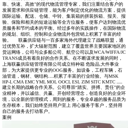
靠、快速、高效”的现代物流管理专家，我们注重结合客户的
发展需求和供应链管理，能为客户制定优化的物流方案，提供
国际运输、配送、仓储、中转、集装箱的拼装拆箱、报关、报
验、保险和相关的短途运输等全方位服务，使客户达到物流优
质服务和节约成本的平衡。经过多年的实践操作，在国际物流
的规划、组织、控制和企业物流外包营销上积累了丰富的经
验。 联赢供应链与一百多家海外代理建立了战略联盟，通
过优势互补，扩大辐射范围，建立了覆盖世界主要国家地区的
货运网络，公司与众多船公司、航空公司以及WCA/WIFFA/JC
TRANS成员有着良好的合作关系。在不断谋求发展的同时，
上海联赢供应链管理有限公司成立特种箱 危险品,大件事业
部，为大家提供更专业的OOG服务。如设备，工程车辆，石
油管道，钢材、钢结构….积累了丰富的行业经验。与MSK
HP-L CMA EMC YML MOL OOCL ESL ZIM SITC KMTC .....
建立长期的战略合作关系。公司尊崇“踏实、拼搏、责任”的企
业精神，并以诚信、共赢、开创经营理念，创造良好的企业环
境，以全新的管理模式，周到的服务，专业卓越的服务品质为
生存根本，我们始终坚持用户至上 用心服务于客户，坚持用
自己的服务去打动客户。
案例