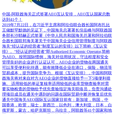
中国-阿联酋海关正式签署AEO互认安排，AEO互认国家总数
达到41个！
2019年7月22日，在习近平主席和阿拉伯联合酋长国阿布扎比
王储默罕默德的见证下，中国海关总署署长倪岳峰与阿联酋国
务部长沙耶赫正式签署《中华人民共和国海关总署和阿拉伯联
合酋长国联邦海关署关于中国海关企业信用管理制度与阿联酋
海关“经认证的经营者”制度互认的安排》以下简称《互认安
排》。“经认证的经营者”即Authorized Economic Operator,简称
为AEO。按照国际惯例，海关对信用状况，守法程度和安全
管理良好的企业进行认证认可，AEO企业的货物在两国通关
可以享受便利化待遇，能有效降低企业在港口，保险，物流等
贸易成本，提升国际竞争力。根据《互认安排》，中国和阿联
酋海关将对来自对方AEO企业的货物直接给予一下5项便利措
施。 适用较低的单证复核率适用较低的金库货物查验率对需
要实物检查的货物给予优先查验指定海关联络员，负责沟通处
理项目成员在通关中遇到的问题在国际贸易中断并恢复后优先
通关中国海关AEO国际互认国家目前有：新加坡，韩国，中
国香港，欧盟，瑞士，新西兰，以色列，澳大利亚，日本，白
俄罗斯，蒙古，哈萨克斯坦，乌拉圭，阿联酋等41个国家和地