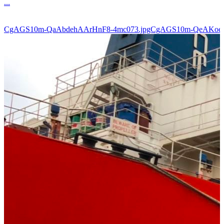
...
CgAGS10m-QaAbdehAArHnF8-4mc073.jpgCgAGS10m-QeAKoe