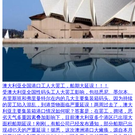
澳大利亚全国港口工人大罢工，船期大延误！！！
受澳大利亚全国性码头工人大罢工影响，包括悉尼、墨尔本、
布里斯班和弗里曼特尔在内的几大主要集装箱码头。因为持续
的罢工陷入混乱，到港货物面临严重延误！两周过去了，澳大
利亚主要集装箱港口情况如何呢？答案是：在罢工，拥堵，恶
劣天气多重因素叠加影响下，目前澳大利亚多个港区已出现大
面积船期延误！刚刚，有船公司已经发布通知，部分船期已出
现4到5天的严重延误！据悉，这次澳洲港口大瘫痪，源自本月