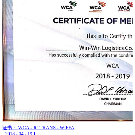
证书： WCA - JC TRANS - WIFFA
[
2018
-
04
-
19
]