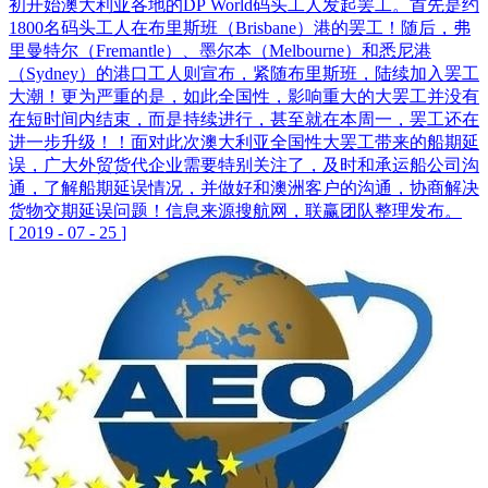
初开始澳大利亚各地的DP World码头工人发起罢工。首先是约
1800名码头工人在布里斯班（Brisbane）港的罢工！随后，弗
里曼特尔（Fremantle）、墨尔本（Melbourne）和悉尼港
（Sydney）的港口工人则宣布，紧随布里斯班，陆续加入罢工
大潮！更为严重的是，如此全国性，影响重大的大罢工并没有
在短时间内结束，而是持续进行，甚至就在本周一，罢工还在
进一步升级！！面对此次澳大利亚全国性大罢工带来的船期延
误，广大外贸货代企业需要特别关注了，及时和承运船公司沟
通，了解船期延误情况，并做好和澳洲客户的沟通，协商解决
货物交期延误问题！信息来源搜航网，联赢团队整理发布。
[
2019
-
07
-
25
]