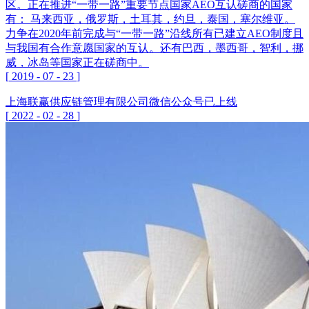
区。正在推进“一带一路”重要节点国家AEO互认磋商的国家
有： 马来西亚，俄罗斯，土耳其，约旦，泰国，塞尔维亚。
力争在2020年前完成与“一带一路”沿线所有已建立AEO制度且
与我国有合作意愿国家的互认。还有巴西，墨西哥，智利，挪
威，冰岛等国家正在磋商中。
[
2019
-
07
-
23
]
上海联赢供应链管理有限公司微信公众号已上线
[
2022
-
02
-
28
]