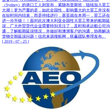
（Sydney）的港口工人则宣布，紧随布里斯班，陆续加入罢工
大潮！更为严重的是，如此全国性，影响重大的大罢工并没有
在短时间内结束，而是持续进行，甚至就在本周一，罢工还在
进一步升级！！面对此次澳大利亚全国性大罢工带来的船期延
误，广大外贸货代企业需要特别关注了，及时和承运船公司沟
通，了解船期延误情况，并做好和澳洲客户的沟通，协商解决
货物交期延误问题！信息来源搜航网，联赢团队整理发布。
[
2019
-
07
-
25
]