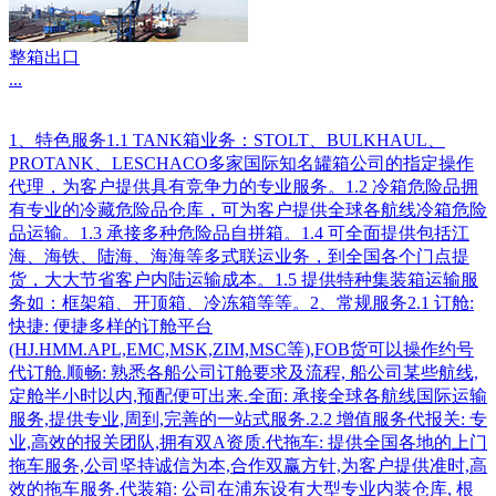
整箱出口
...
1、特色服务1.1 TANK箱业务：STOLT、BULKHAUL、
PROTANK、LESCHACO多家国际知名罐箱公司的指定操作
代理，为客户提供具有竞争力的专业服务。1.2 冷箱危险品拥
有专业的冷藏危险品仓库，可为客户提供全球各航线冷箱危险
品运输。1.3 承接多种危险品自拼箱。1.4 可全面提供包括江
海、海铁、陆海、海海等多式联运业务，到全国各个门点提
货，大大节省客户内陆运输成本。1.5 提供特种集装箱运输服
务如：框架箱、开顶箱、冷冻箱等等。2、常规服务2.1 订舱:
快捷: 便捷多样的订舱平台
(HJ.HMM.APL,EMC,MSK,ZIM,MSC等),FOB货可以操作约号
代订舱.顺畅: 熟悉各船公司订舱要求及流程, 船公司某些航线,
定舱半小时以内,预配便可出来.全面: 承接全球各航线国际运输
服务,提供专业,周到,完善的一站式服务.2.2 增值服务代报关: 专
业,高效的报关团队,拥有双A资质.代拖车: 提供全国各地的上门
拖车服务,公司坚持诚信为本,合作双赢方针,为客户提供准时,高
效的拖车服务.代装箱: 公司在浦东设有大型专业内装仓库, 根