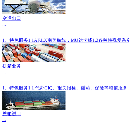
空运出口
...
1、特色服务1.1AF,LX南美航线，MU达卡线1.2各种
拼箱业务
...
1、特色服务1.1 代办CIQ、报关报检、熏蒸、保险等增值服
整箱进口
...