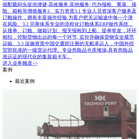
据配载码头提供便捷,高效服务.其他服务: 代办报检、熏蒸、保
险、箱检等增值服务3、实力资质3.1 专业人员资深客户服务及
订舱操作，拥有丰富操作经验,为客户把关运输途中每一个潜
在风险。3.2 完善体系专业的流程化订舱体系ERP操作系统，
从接单、订舱、做箱计划、报关报检到上船、提单签发，环环
相扣，控制货物出运的每一个环节, 监控并确保货物安全规范
运输。3.3 设施资质中国交通部注册的无船承运人，中国外经
贸部批准的一级货运代理。专业危险品仓库堆场,具有危险品
准运证的现代化的集装箱卡车。
进入
业务
频道>>
案例
最近案例