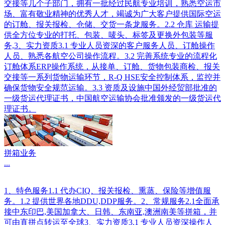
交接等几个子部门，拥有一批经过民航专业培训，熟悉空运市
场、富有敬业精神的优秀人才，竭诚为广大客户提供国际空运
的订舱、报关报检、仓储、交货一条龙服务。2.2 仓库 运输提
供全方位专业的打托、包装、唛头、标签及更换外包装等服
务,3、实力资质3.1 专业人员资深的客户服务人员、订舱操作
人员、熟悉各航空公司操作流程。3.2 完善系统专业的流程化
订舱体系ERP操作系统，从接单、订舱、货物包装商检、报关
交接等一系列货物运输环节，R-Q HSE安全控制体系，监控并
确保货物安全规范运输。3.3 资质及设施中国外经贸部批准的
一级货运代理证书，中国航空运输协会批准颁发的一级货运代
理证书。
拼箱业务
...
1、特色服务1.1 代办CIQ、报关报检、熏蒸、保险等增值服
务。1.2 提供世界各地DDU,DDP服务。2、常规服务2.1全面承
接中东印巴,美国加拿大、日韩、东南亚,澳洲南美等拼箱，并
可由直拼点转运至全球3、实力资质3.1 专业人员资深操作人