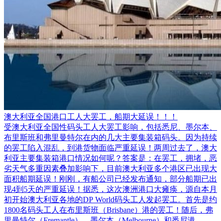
澳大利亚全国港口工人大罢工，船期大延误！！！
受澳大利亚全国性码头工人大罢工影响，包括悉尼、墨尔本、
布里斯班和弗里曼特尔在内的几大主要集装箱码头。因为持续
的罢工陷入混乱，到港货物面临严重延误！两周过去了，澳大
利亚主要集装箱港口情况如何呢？答案是：在罢工，拥堵，恶
劣天气多重因素叠加影响下，目前澳大利亚多个港区已出现大
面积船期延误！刚刚，有船公司已经发布通知，部分船期已出
现4到5天的严重延误！据悉，这次澳洲港口大瘫痪，源自本月
初开始澳大利亚各地的DP World码头工人发起罢工。首先是约
1800名码头工人在布里斯班（Brisbane）港的罢工！随后，弗
里曼特尔（Fremantle）、墨尔本（Melbourne）和悉尼港