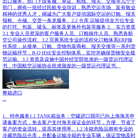
出口服务。部门下设客服、单证、航线、报关、交接等几个子
部门，拥有一批经过民航专业培训，熟悉空运市场、富有敬业
精神的优秀人才，竭诚为广大客户提供国际空运的订舱、报关
报检、仓储、交货一条龙服务。2.2 仓库 运输提供全方位专业
的打托、包装、唛头、标签及更换外包装等服务,3、 实力资质
3.1 专业人员资深的客户服务人员、订舱操作人员、熟悉各航
空公司操作流程。3.2 完善系统专业的流程化订舱体系ERP操
作系统，从接单、订舱、货物包装商检、报关交接等一系列货
物运输环节，R-Q HSE安全控制体系，监控并确保货物安全规
范运输。3.3 资质及设施中国外经贸部批准的一级货运代理证
书，中国航空运输协会批准颁发的一级货运代理证书。
整箱进口
...
1、特色服务1.1 TANK箱业务：空罐进口我司已向上海海关申
请备案方式，免去客户支付海关保证金的环节，方便、节省了
客户的资金流转，提高其使用率。1.2 冷箱危险品拥有专业的
冷藏危险品仓库，并配备运输冷箱的专业车辆，保证货物及时