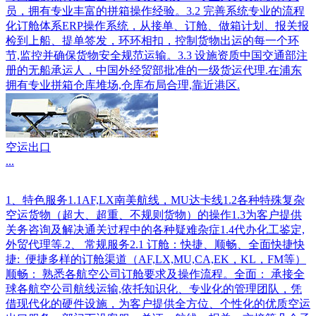
员，拥有专业丰富的拼箱操作经验。3.2 完善系统专业的流程
化订舱体系ERP操作系统，从接单、订舱、做箱计划、报关报
检到上船、提单签发，环环相扣，控制货物出运的每一个环
节,监控并确保货物安全规范运输。3.3 设施资质中国交通部注
册的无船承运人，中国外经贸部批准的一级货运代理.在浦东
拥有专业拼箱仓库堆场,仓库布局合理,靠近港区.
空运出口
...
1、特色服务1.1AF,LX南美航线，MU达卡线1.2各种特殊复杂
空运货物（超大、超重、不规则货物）的操作1.3为客户提供
关务咨询及解决通关过程中的各种疑难杂症1.4代办化工鉴定,
外贸代理等.2、 常规服务2.1 订舱：快捷、顺畅、全面快捷快
捷: 便捷多样的订舱渠道（AF,LX,MU,CA,EK，KL，FM等）
顺畅： 熟悉各航空公司订舱要求及操作流程。全面： 承接全
球各航空公司航线运输,依托知识化、专业化的管理团队，凭
借现代化的硬件设施，为客户提供全方位、个性化的优质空运