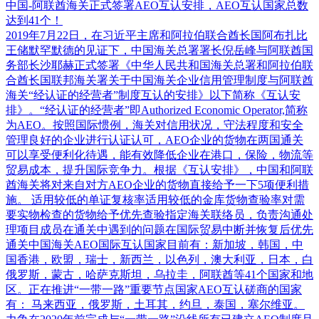
中国-阿联酋海关正式签署AEO互认安排，AEO互认国家总数
达到41个！
2019年7月22日，在习近平主席和阿拉伯联合酋长国阿布扎比
王储默罕默德的见证下，中国海关总署署长倪岳峰与阿联酋国
务部长沙耶赫正式签署《中华人民共和国海关总署和阿拉伯联
合酋长国联邦海关署关于中国海关企业信用管理制度与阿联酋
海关“经认证的经营者”制度互认的安排》以下简称《互认安
排》。“经认证的经营者”即Authorized Economic Operator,简称
为AEO。按照国际惯例，海关对信用状况，守法程度和安全
管理良好的企业进行认证认可，AEO企业的货物在两国通关
可以享受便利化待遇，能有效降低企业在港口，保险，物流等
贸易成本，提升国际竞争力。根据《互认安排》，中国和阿联
酋海关将对来自对方AEO企业的货物直接给予一下5项便利措
施。 适用较低的单证复核率适用较低的金库货物查验率对需
要实物检查的货物给予优先查验指定海关联络员，负责沟通处
理项目成员在通关中遇到的问题在国际贸易中断并恢复后优先
通关中国海关AEO国际互认国家目前有：新加坡，韩国，中
国香港，欧盟，瑞士，新西兰，以色列，澳大利亚，日本，白
俄罗斯，蒙古，哈萨克斯坦，乌拉圭，阿联酋等41个国家和地
区。正在推进“一带一路”重要节点国家AEO互认磋商的国家
有： 马来西亚，俄罗斯，土耳其，约旦，泰国，塞尔维亚。