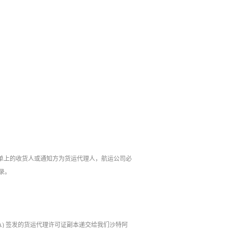
条中的规定，提单上的收货人或通知方为货运代理人，航运公司必
记录。
A) 签发的货运代理许可证副本递交给我们沙特阿