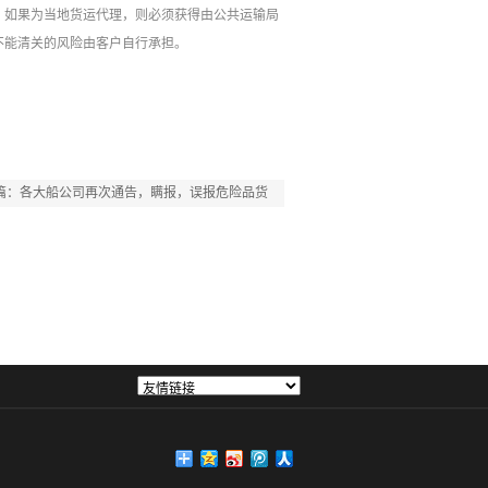
货人或通知人，如果为当地货运代理，则必须获得由公共运输局
起的罚金或不能清关的风险由客户自行承担。
篇：
各大船公司再次通告，瞒报，误报危险品货