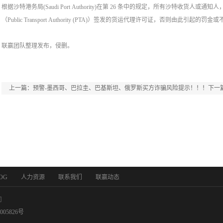
根据沙特港务局(Saudi Port Authority)在第 26 条中的规定，所有沙特收
（Public Transport Authority (PTA)）签发的货运代理许可证，否则由此引
联赢团队整理发布，侵删。
上一篇：
预警-墨西哥、巴拉圭、巴基斯坦、俄罗斯买方诈骗风险提示！！！
下一
物罚款15000美金/集装箱
OG
人力资源
联系我们
联赢动态
司
005826号