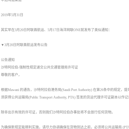
中远海运集运
2019年5月31日
其实早在3月20日阿联酋航运、5月17日海洋网联ONE就发布了类似通知：
▼3月20日阿联酋航运发布公告
公告通知
沙特阿拉伯-强制性规定递交公共交通管理局许可证
尊敬的客户，
根据Mawani 的通告，沙特阿拉伯港务局(Saudi Port Authority) 在第26
须获得公共运输局(Public Transport Authority, PTA) 签发的货运代理许可证副本以作
除非出示有效的许可证，否则我们沙特阿拉伯办事处将不会放行任何货物。
为确保新规定能顺利实施，请尽力协调确保在货物到达之前，必须将公共运输局 (PT