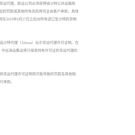
当地货运代理，航运公司必须获得由沙特公共运输局
录。否则，因此引起的罚款或其他所有风险将完全由客户承担，具体
并将在2019年6月27日之后对所有进口至沙特的货物
特代理（Alireza）出示货运代理许可证明。在
，中远海运集运将只接受持有许可证的货运代理的
供货运代理许可证明而可能导致的罚款及其他相
行承担。