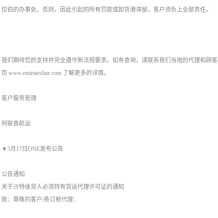
拉伯的办事处。否则，因此引起的所有罚款或卸货港滞留，客户须负上全部责任。
我们期待您的支持并完全遵守新法规要求。如有查询，请联系我们当地的代理和顾客
页 www.emiratesline.com 了解更多的详情。
客户服务管理
阿联酋航运
▼5月17日ONE发布公告
公告通知
关于沙特收货人必须持有货运代理许可证的通知
致：尊敬的客户/各订舱代理：