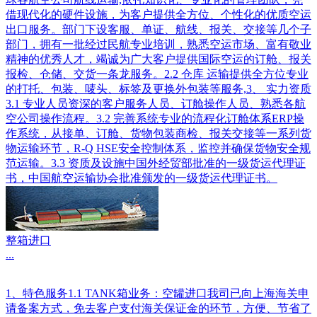
借现代化的硬件设施，为客户提供全方位、个性化的优质空运
出口服务。部门下设客服、单证、航线、报关、交接等几个子
部门，拥有一批经过民航专业培训，熟悉空运市场、富有敬业
精神的优秀人才，竭诚为广大客户提供国际空运的订舱、报关
报检、仓储、交货一条龙服务。2.2 仓库 运输提供全方位专业
的打托、包装、唛头、标签及更换外包装等服务,3、 实力资质
3.1 专业人员资深的客户服务人员、订舱操作人员、熟悉各航
空公司操作流程。3.2 完善系统专业的流程化订舱体系ERP操
作系统，从接单、订舱、货物包装商检、报关交接等一系列货
物运输环节，R-Q HSE安全控制体系，监控并确保货物安全规
范运输。3.3 资质及设施中国外经贸部批准的一级货运代理证
书，中国航空运输协会批准颁发的一级货运代理证书。
整箱进口
...
1、特色服务1.1 TANK箱业务：空罐进口我司已向上海海关申
请备案方式，免去客户支付海关保证金的环节，方便、节省了