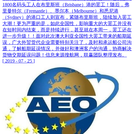
1800名码头工人在布里斯班（Brisbane）港的罢工！随后，弗
里曼特尔（Fremantle）、墨尔本（Melbourne）和悉尼港
（Sydney）的港口工人则宣布，紧随布里斯班，陆续加入罢工
大潮！更为严重的是，如此全国性，影响重大的大罢工并没有
在短时间内结束，而是持续进行，甚至就在本周一，罢工还在
进一步升级！！面对此次澳大利亚全国性大罢工带来的船期延
误，广大外贸货代企业需要特别关注了，及时和承运船公司沟
通，了解船期延误情况，并做好和澳洲客户的沟通，协商解决
货物交期延误问题！信息来源搜航网，联赢团队整理发布。
[
2019
-
07
-
25
]