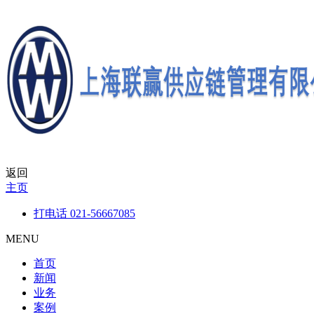
返回
主页
打电话
021-56667085
MENU
首页
新闻
业务
案例