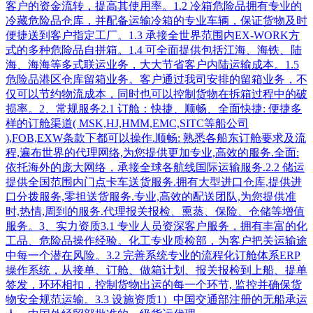
客户的资金流转，提高其使用率。1.2 冷箱危险品拥有专业的
冷藏危险品仓库，并配备运输冷箱的专业车辆，保证货物及时
便捷送到客户指定工厂。1.3 承接全世界范围内EX-WORK方
式的多种危险品自拼箱。1.4 可全面提供包括江海、海铁、陆
海、海海等多式联运业务，大大节省客户内陆运输成本。1.5
危险品港区仓库留箱业务。客户通过我司安排的留箱业务，不
仅可以节约物流成本，同时也可以控制货物在拆箱过程中的破
损率。2、常规服务2.1 订舱：快捷、顺畅、全面快捷: 便捷多
样的订舱渠道( MSK,HJ,HMM,EMC,SITC等船公司
),FOB,EXW条款下都可以操作.顺畅: 熟悉各船东订舱要求及流
程,遍布世界的代理网络,为您提供更加专业,高效的服务.全面:
依托海外的庞大网络，承接全球各航线国际运输服务.2.2 储运
提供全国范围内门点卡车送货服务.拥有大型进口仓库,提供进
口分拨服务,零担送货服务.专业,高效的配送团队,为您提供准
时,热情,周到的服务.代理报关报检、熏蒸、保险、仓储等增值
服务。3、实力资质3.1 专业人员资深客户服务，拥有丰富的化
工品、危险品操作经验。化工专业质检部，为客户把关运输途
中每一个潜在风险。3.2 完善系统专业的流程化订舱体系ERP
操作系统，从接单、订舱、做箱计划、报关报检到上船、提单
签发，环环相扣，控制货物出运的每一个环节, 监控并确保货
物安全规范运输。3.3 设施资质1）中国交通部注册的无船承运