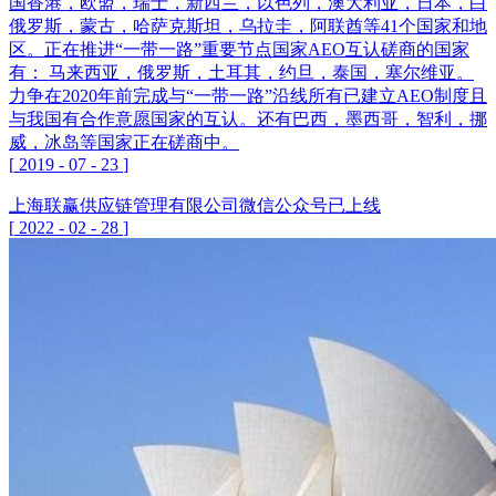
国香港，欧盟，瑞士，新西兰，以色列，澳大利亚，日本，白
俄罗斯，蒙古，哈萨克斯坦，乌拉圭，阿联酋等41个国家和地
区。正在推进“一带一路”重要节点国家AEO互认磋商的国家
有： 马来西亚，俄罗斯，土耳其，约旦，泰国，塞尔维亚。
力争在2020年前完成与“一带一路”沿线所有已建立AEO制度且
与我国有合作意愿国家的互认。还有巴西，墨西哥，智利，挪
威，冰岛等国家正在磋商中。
[
2019
-
07
-
23
]
上海联赢供应链管理有限公司微信公众号已上线
[
2022
-
02
-
28
]