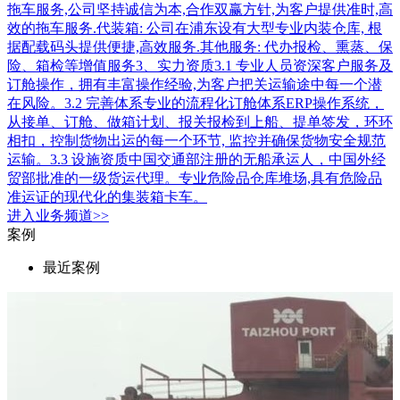
拖车服务,公司坚持诚信为本,合作双赢方针,为客户提供准时,高
效的拖车服务.代装箱: 公司在浦东设有大型专业内装仓库, 根
据配载码头提供便捷,高效服务.其他服务: 代办报检、熏蒸、保
险、箱检等增值服务3、实力资质3.1 专业人员资深客户服务及
订舱操作，拥有丰富操作经验,为客户把关运输途中每一个潜
在风险。3.2 完善体系专业的流程化订舱体系ERP操作系统，
从接单、订舱、做箱计划、报关报检到上船、提单签发，环环
相扣，控制货物出运的每一个环节, 监控并确保货物安全规范
运输。3.3 设施资质中国交通部注册的无船承运人，中国外经
贸部批准的一级货运代理。专业危险品仓库堆场,具有危险品
准运证的现代化的集装箱卡车。
进入
业务
频道>>
案例
最近案例