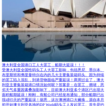
澳大利亚全国港口工人大罢工，船期大延误！！！
受澳大利亚全国性码头工人大罢工影响，包括悉尼、墨尔本、
布里斯班和弗里曼特尔在内的几大主要集装箱码头。因为持续
的罢工陷入混乱，到港货物面临严重延误！两周过去了，澳大
利亚主要集装箱港口情况如何呢？答案是：在罢工，拥堵，恶
劣天气多重因素叠加影响下，目前澳大利亚多个港区已出现大
面积船期延误！刚刚，有船公司已经发布通知，部分船期已出
现4到5天的严重延误！据悉，这次澳洲港口大瘫痪，源自本月
初开始澳大利亚各地的DP World码头工人发起罢工。首先是约