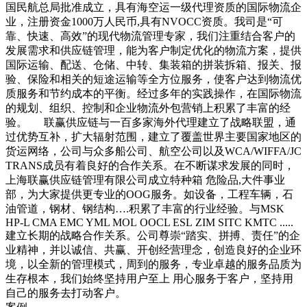
国民航总局批准成立，具有海空运一级代理资质的国际物流企
业，注册资金1000万人民币,具有NVOCC资质。我司是“可
靠、快速、高效”的现代物流管理专家，我们注重结合客户的
发展需求和供应链管理，能为客户制定优化的物流方案，提供
国际运输、配送、仓储、中转、集装箱的拼装拆箱、报关、报
验、保险和相关的短途运输等全方位服务，使客户达到物流优
质服务和节约成本的平衡。经过多年的实践操作，在国际物流
的规划、组织、控制和企业物流外包营销上积累了丰富的经
验。 联赢供应链与一百多家海外代理建立了战略联盟，通
过优势互补，扩大辐射范围，建立了覆盖世界主要国家地区的
货运网络，公司与众多船公司、航空公司以及WCA/WIFFA/JC
TRANS成员有着良好的合作关系。在不断谋求发展的同时，
上海联赢供应链管理有限公司成立特种箱 危险品,大件事业
部，为大家提供更专业的OOG服务。如设备，工程车辆，石
油管道，钢材、钢结构….积累了丰富的行业经验。与MSK
HP-L CMA EMC YML MOL OOCL ESL ZIM SITC KMTC .....
建立长期的战略合作关系。公司尊崇“踏实、拼搏、责任”的企
业精神，并以诚信、共赢、开创经营理念，创造良好的企业环
境，以全新的管理模式，周到的服务，专业卓越的服务品质为
生存根本，我们始终坚持用户至上 用心服务于客户，坚持用
自己的服务去打动客户。