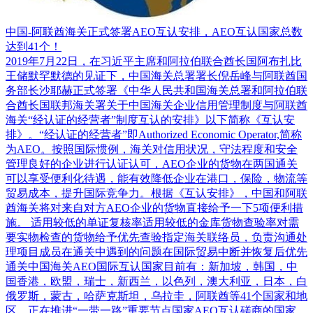
中国-阿联酋海关正式签署AEO互认安排，AEO互认国家总数
达到41个！
2019年7月22日，在习近平主席和阿拉伯联合酋长国阿布扎比
王储默罕默德的见证下，中国海关总署署长倪岳峰与阿联酋国
务部长沙耶赫正式签署《中华人民共和国海关总署和阿拉伯联
合酋长国联邦海关署关于中国海关企业信用管理制度与阿联酋
海关“经认证的经营者”制度互认的安排》以下简称《互认安
排》。“经认证的经营者”即Authorized Economic Operator,简称
为AEO。按照国际惯例，海关对信用状况，守法程度和安全
管理良好的企业进行认证认可，AEO企业的货物在两国通关
可以享受便利化待遇，能有效降低企业在港口，保险，物流等
贸易成本，提升国际竞争力。根据《互认安排》，中国和阿联
酋海关将对来自对方AEO企业的货物直接给予一下5项便利措
施。 适用较低的单证复核率适用较低的金库货物查验率对需
要实物检查的货物给予优先查验指定海关联络员，负责沟通处
理项目成员在通关中遇到的问题在国际贸易中断并恢复后优先
通关中国海关AEO国际互认国家目前有：新加坡，韩国，中
国香港，欧盟，瑞士，新西兰，以色列，澳大利亚，日本，白
俄罗斯，蒙古，哈萨克斯坦，乌拉圭，阿联酋等41个国家和地
区。正在推进“一带一路”重要节点国家AEO互认磋商的国家