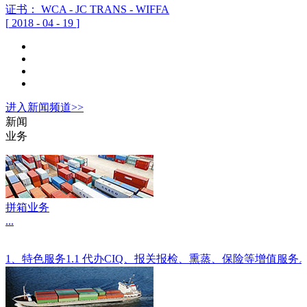
证书： WCA - JC TRANS - WIFFA
[
2018
-
04
-
19
]
进入
新闻
频道>>
新闻
业务
拼箱业务
...
1、特色服务1.1 代办CIQ、报关报检、熏蒸、保险等增值服