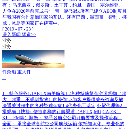
有： 马来西亚，俄罗斯，土耳其，约旦，泰国，塞尔维亚。
力争在2020年前完成与“一带一路”沿线所有已建立AEO制度且
与我国有合作意愿国家的互认。还有巴西，墨西哥，智利，挪
威，冰岛等国家正在磋商中。
[
2019
-
07
-
23
]
进入
新闻
频道>>
业务
业务
件杂船 重大件
...
1、特色服务1.1AF,LX南美航线1.2各种特殊复杂空运货物（超
大、超重、不规则货物）的操作1.3为客户提供关务咨询及解
决通关过程中的各种疑难杂症1.4代办化工鉴定,外贸代理等2、
常规项目快捷: 便捷多样的订舱渠道（AF,LX,MU,CA,EK，
KL，FM等）顺畅： 熟悉各航空公司订舱要求及操作流程。
全面： 承接全球各航空公司航线运输,依托知识化、专业化的