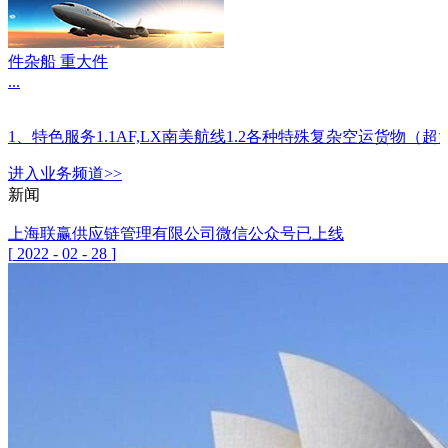
件杂船 重大件
...
1、特色服务1.1AF,LX南美航线1.2各种特殊复杂空运
进入
业务
频道>>
新闻
上海联赢供应链管理有限公司微信公众号已上线
[
2022
-
02
-
28
]