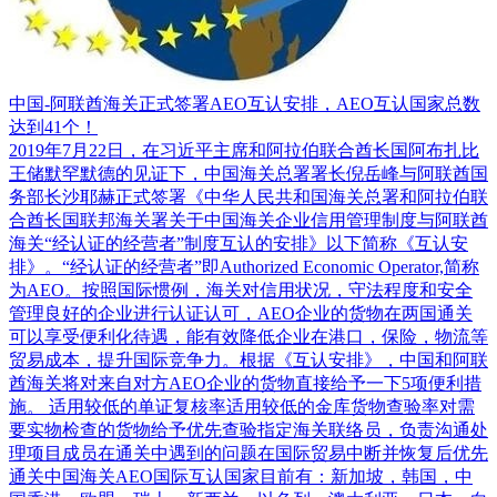
中国-阿联酋海关正式签署AEO互认安排，AEO互认国家总数
达到41个！
2019年7月22日，在习近平主席和阿拉伯联合酋长国阿布扎比
王储默罕默德的见证下，中国海关总署署长倪岳峰与阿联酋国
务部长沙耶赫正式签署《中华人民共和国海关总署和阿拉伯联
合酋长国联邦海关署关于中国海关企业信用管理制度与阿联酋
海关“经认证的经营者”制度互认的安排》以下简称《互认安
排》。“经认证的经营者”即Authorized Economic Operator,简称
为AEO。按照国际惯例，海关对信用状况，守法程度和安全
管理良好的企业进行认证认可，AEO企业的货物在两国通关
可以享受便利化待遇，能有效降低企业在港口，保险，物流等
贸易成本，提升国际竞争力。根据《互认安排》，中国和阿联
酋海关将对来自对方AEO企业的货物直接给予一下5项便利措
施。 适用较低的单证复核率适用较低的金库货物查验率对需
要实物检查的货物给予优先查验指定海关联络员，负责沟通处
理项目成员在通关中遇到的问题在国际贸易中断并恢复后优先
通关中国海关AEO国际互认国家目前有：新加坡，韩国，中