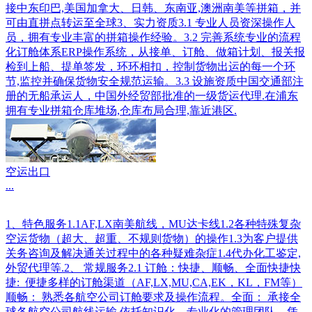
接中东印巴,美国加拿大、日韩、东南亚,澳洲南美等拼箱，并
可由直拼点转运至全球3、实力资质3.1 专业人员资深操作人
员，拥有专业丰富的拼箱操作经验。3.2 完善系统专业的流程
化订舱体系ERP操作系统，从接单、订舱、做箱计划、报关报
检到上船、提单签发，环环相扣，控制货物出运的每一个环
节,监控并确保货物安全规范运输。3.3 设施资质中国交通部注
册的无船承运人，中国外经贸部批准的一级货运代理.在浦东
拥有专业拼箱仓库堆场,仓库布局合理,靠近港区.
空运出口
...
1、特色服务1.1AF,LX南美航线，MU达卡线1.2各种特殊复杂
空运货物（超大、超重、不规则货物）的操作1.3为客户提供
关务咨询及解决通关过程中的各种疑难杂症1.4代办化工鉴定,
外贸代理等.2、 常规服务2.1 订舱：快捷、顺畅、全面快捷快
捷: 便捷多样的订舱渠道（AF,LX,MU,CA,EK，KL，FM等）
顺畅： 熟悉各航空公司订舱要求及操作流程。全面： 承接全
球各航空公司航线运输,依托知识化、专业化的管理团队，凭