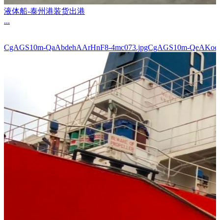
液体船-泰州港装货出港
...
CgAGS10m-QaAbdehAArHnF8-4mc073.jpgCgAGS10m-QeAKoe