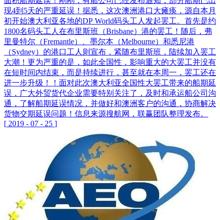
面积船期延误！刚刚，有船公司已经发布通知，部分船期已出
现4到5天的严重延误！据悉，这次澳洲港口大瘫痪，源自本月
初开始澳大利亚各地的DP World码头工人发起罢工。首先是约
1800名码头工人在布里斯班（Brisbane）港的罢工！随后，弗
里曼特尔（Fremantle）、墨尔本（Melbourne）和悉尼港
（Sydney）的港口工人则宣布，紧随布里斯班，陆续加入罢工
大潮！更为严重的是，如此全国性，影响重大的大罢工并没有
在短时间内结束，而是持续进行，甚至就在本周一，罢工还在
进一步升级！！面对此次澳大利亚全国性大罢工带来的船期延
误，广大外贸货代企业需要特别关注了，及时和承运船公司沟
通，了解船期延误情况，并做好和澳洲客户的沟通，协商解决
货物交期延误问题！信息来源搜航网，联赢团队整理发布。
[
2019
-
07
-
25
]