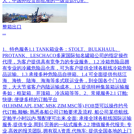
人，中国外经贸部批准的一级货运代理。
整箱出口
...
1、特色服务1.1 TANK箱业务：STOLT、BULKHAUL、
PROTANK、LESCHACO多家国际知名罐箱公司的指定操作
代理，为客户提供具有竞争力的专业服务。1.2 冷箱危险品拥
有专业的冷藏危险品仓库，可为客户提供全球各航线冷箱危险
品运输。1.3 承接多种危险品自拼箱。1.4 可全面提供包括江
海、海铁、陆海、海海等多式联运业务，到全国各个门点提
货，大大节省客户内陆运输成本。1.5 提供特种集装箱运输服
务如：框架箱、开顶箱、冷冻箱等等。2、常规服务2.1 订舱:
快捷: 便捷多样的订舱平台
(HJ.HMM.APL,EMC,MSK,ZIM,MSC等),FOB货可以操作约号
代订舱.顺畅: 熟悉各船公司订舱要求及流程, 船公司某些航线,
定舱半小时以内,预配便可出来.全面: 承接全球各航线国际运输
服务,提供专业,周到,完善的一站式服务.2.2 增值服务代报关: 专
业,高效的报关团队,拥有双A资质.代拖车: 提供全国各地的上门