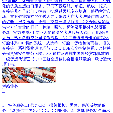
管理团队，凭借现代化的硬件设施，为客户提供全方位、个性
化的优质空运出口服务。部门下设客服、单证、航线、报关、
交接等几个子部门，拥有一批经过民航专业培训，熟悉空运市
场、富有敬业精神的优秀人才，竭诚为广大客户提供国际空运
的订舱、报关报检、仓储、交货一条龙服务。2.2 仓库 运输提
供全方位专业的打托、包装、唛头、标签及更换外包装等服
务,3、实力资质3.1 专业人员资深的客户服务人员、订舱操作
人员、熟悉各航空公司操作流程。3.2 完善系统专业的流程化
订舱体系ERP操作系统，从接单、订舱、货物包装商检、报关
交接等一系列货物运输环节，R-Q HSE安全控制体系，监控并
确保货物安全规范运输。3.3 资质及设施中国外经贸部批准的
一级货运代理证书，中国航空运输协会批准颁发的一级货运代
理证书。
拼箱业务
...
1、特色服务1.1 代办CIQ、报关报检、熏蒸、保险等增值服
务。1.2 提供世界各地DDU,DDP服务。2、常规服务2.1全面承