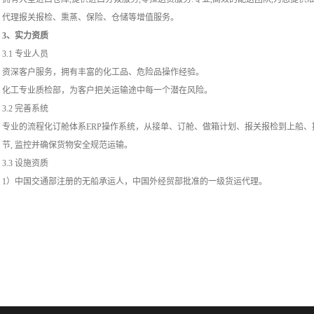
代理报关报检、熏蒸、保险、仓储等增值服务。
3、实力资质
3.1 专业人员
资深客户服务，拥有丰富的化工品、危险品操作经验。
化工专业质检部，为客户把关运输途中每一个潜在风险。
3.2 完善系统
专业的流程化订舱体系ERP操作系统，从接单、订舱、做箱计划、报关报检到上船
节, 监控并确保货物安全规范运输。
3.3 设施资质
1）中国交通部注册的无船承运人，中国外经贸部批准的一级货运代理。