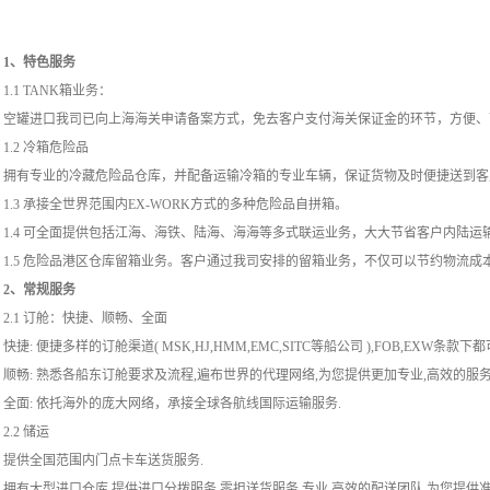
1、特色服务
1.1 TANK箱业务：
空罐进口我司已向上海海关申请备案方式，免去客户支付海关保证金的环节，方便、
1.2 冷箱危险品
拥有专业的冷藏危险品仓库，并配备运输冷箱的专业车辆，保证货物及时便捷送到客
1.3 承接全世界范围内EX-WORK方式的多种危险品自拼箱。
1.4 可全面提供包括江海、海铁、陆海、海海等多式联运业务，大大节省客户内陆运
1.5 危险品港区仓库留箱业务。客户通过我司安排的留箱业务，不仅可以节约物流
2、常规服务
2.1 订舱：快捷、顺畅、全面
快捷: 便捷多样的订舱渠道( MSK,HJ,HMM,EMC,SITC等船公司 ),FOB,EXW条款下
顺畅: 熟悉各船东订舱要求及流程,遍布世界的代理网络,为您提供更加专业,高效的服务
全面: 依托海外的庞大网络，承接全球各航线国际运输服务.
2.2 储运
提供全国范围内门点卡车送货服务.
拥有大型进口仓库,提供进口分拨服务,零担送货服务.专业,高效的配送团队,为您提供准