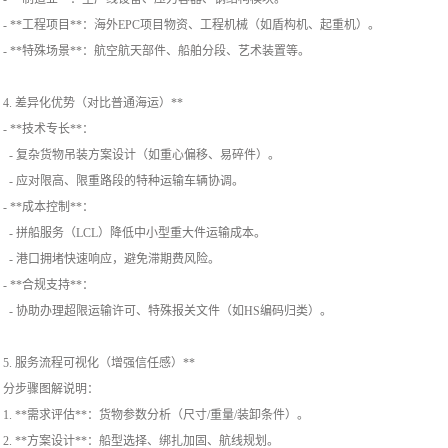
- **工程项目**：海外EPC项目物资、工程机械（如盾构机、起重机）。
- **特殊场景**：航空航天部件、船舶分段、艺术装置等。
4. 差异化优势（对比普通海运）**
- **技术专长**：
- 复杂货物吊装方案设计（如重心偏移、易碎件）。
- 应对限高、限重路段的特种运输车辆协调。
- **成本控制**：
- 拼船服务（LCL）降低中小型重大件运输成本。
- 港口拥堵快速响应，避免滞期费风险。
- **合规支持**：
- 协助办理超限运输许可、特殊报关文件（如HS编码归类）。
5. 服务流程可视化（增强信任感）**
分步骤图解说明：
1. **需求评估**：货物参数分析（尺寸/重量/装卸条件）。
2. **方案设计**：船型选择、绑扎加固、航线规划。