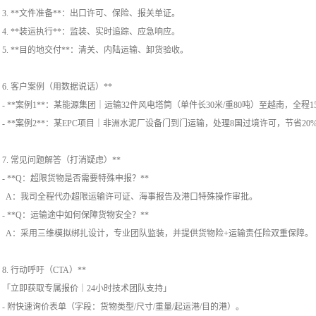
3. **文件准备**：出口许可、保险、报关单证。
4. **装运执行**：监装、实时追踪、应急响应。
5. **目的地交付**：清关、内陆运输、卸货验收。
6. 客户案例（用数据说话）**
- **案例1**：某能源集团｜运输32件风电塔筒（单件长30米/重80吨）至越南，全程
- **案例2**：某EPC项目｜非洲水泥厂设备门到门运输，处理8国过境许可，节省2
7. 常见问题解答（打消疑虑）**
- **Q：超限货物是否需要特殊申报？**
A：我司全程代办超限运输许可证、海事报告及港口特殊操作审批。
- **Q：运输途中如何保障货物安全？**
A：采用三维模拟绑扎设计，专业团队监装，并提供货物险+运输责任险双重保障
8. 行动呼吁（CTA）**
「立即获取专属报价｜24小时技术团队支持」
- 附快速询价表单（字段：货物类型/尺寸/重量/起运港/目的港）。