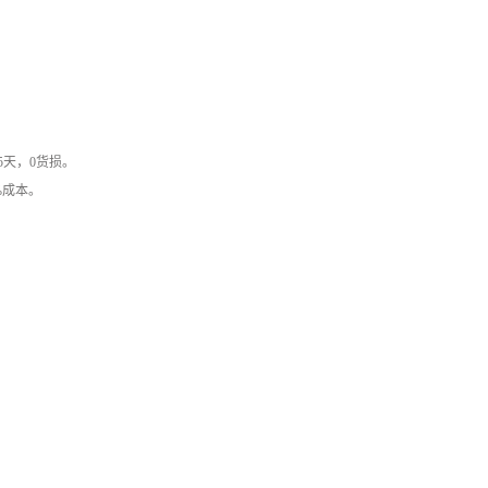
15天，0货损。
0%成本。
。