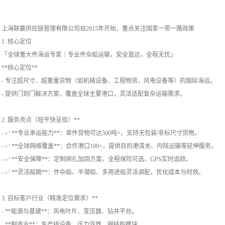
上海联赢供应链管理有限公司自2015年开始，重点关注国家一带一路政策
1. 核心定位
「全球重大件海运专家｜专业件杂船运输，安全直达，全程无忧」
**核心定位**
- 专注超尺寸、超重量货物（如机械设备、工程物资、风电设备等）的国际海运。
- 提供门到门解决方案，覆盖全球主要港口，灵活适配复杂运输需求。
2. 服务亮点（短平快呈现）**
- ✅ **专业承运能力**：单件货物可达500吨+，支持无包装/非标尺寸货物。
- ✅ **全球网络覆盖**：合作港口100+，提供目的港清关、内陆运输等延伸服务。
- ✅ **安全保障**：定制绑扎加固方案，全程保险可选，GPS实时追踪。
- ✅ **灵活船期**：件杂船、半潜船、多用途船灵活调配，优化成本与时效。
3. 目标客户行业（精准定位需求）**
- **能源与基建**：风电叶片、变压器、钻井平台。
- **制造业**：生产线设备、压力容器、钢结构模块。