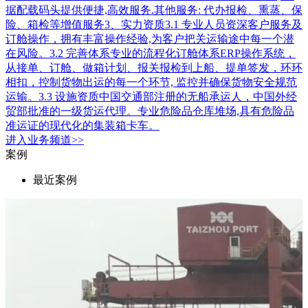
据配载码头提供便捷,高效服务.其他服务: 代办报检、熏蒸、保
险、箱检等增值服务3、实力资质3.1 专业人员资深客户服务及
订舱操作，拥有丰富操作经验,为客户把关运输途中每一个潜
在风险。3.2 完善体系专业的流程化订舱体系ERP操作系统，
从接单、订舱、做箱计划、报关报检到上船、提单签发，环环
相扣，控制货物出运的每一个环节, 监控并确保货物安全规范
运输。3.3 设施资质中国交通部注册的无船承运人，中国外经
贸部批准的一级货运代理。专业危险品仓库堆场,具有危险品
准运证的现代化的集装箱卡车。
进入
业务
频道>>
案例
最近案例