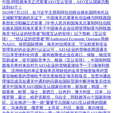
中国-阿联酋海关正式签署AEO互认安排，AEO互认国家总数
达到41个！
2019年7月22日，在习近平主席和阿拉伯联合酋长国阿布扎比
王储默罕默德的见证下，中国海关总署署长倪岳峰与阿联酋国
务部长沙耶赫正式签署《中华人民共和国海关总署和阿拉伯联
合酋长国联邦海关署关于中国海关企业信用管理制度与阿联酋
海关“经认证的经营者”制度互认的安排》以下简称《互认安
排》。“经认证的经营者”即Authorized Economic Operator,简称
为AEO。按照国际惯例，海关对信用状况，守法程度和安全
管理良好的企业进行认证认可，AEO企业的货物在两国通关
可以享受便利化待遇，能有效降低企业在港口，保险，物流等
贸易成本，提升国际竞争力。根据《互认安排》，中国和阿联
酋海关将对来自对方AEO企业的货物直接给予一下5项便利措
施。 适用较低的单证复核率适用较低的金库货物查验率对需
要实物检查的货物给予优先查验指定海关联络员，负责沟通处
理项目成员在通关中遇到的问题在国际贸易中断并恢复后优先
通关中国海关AEO国际互认国家目前有：新加坡，韩国，中
国香港，欧盟，瑞士，新西兰，以色列，澳大利亚，日本，白
俄罗斯，蒙古，哈萨克斯坦，乌拉圭，阿联酋等41个国家和地
区。正在推进“一带一路”重要节点国家AEO互认磋商的国家
有： 马来西亚，俄罗斯，土耳其，约旦，泰国，塞尔维亚。