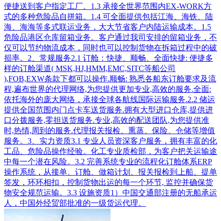
便捷送到客户指定工厂。1.3 承接全世界范围内EX-WORK方
式的多种危险品自拼箱。1.4 可全面提供包括江海、海铁、陆
海、海海等多式联运业务，大大节省客户内陆运输成本。1.5
危险品港区仓库留箱业务。客户通过我司安排的留箱业务，不
仅可以节约物流成本，同时也可以控制货物在拆箱过程中的破
损率。2、常规服务2.1 订舱：快捷、顺畅、全面快捷: 便捷多
样的订舱渠道( MSK,HJ,HMM,EMC,SITC等船公司
),FOB,EXW条款下都可以操作.顺畅: 熟悉各船东订舱要求及流
程,遍布世界的代理网络,为您提供更加专业,高效的服务.全面:
依托海外的庞大网络，承接全球各航线国际运输服务.2.2 储运
提供全国范围内门点卡车送货服务.拥有大型进口仓库,提供进
口分拨服务,零担送货服务.专业,高效的配送团队,为您提供准
时,热情,周到的服务.代理报关报检、熏蒸、保险、仓储等增值
服务。3、实力资质3.1 专业人员资深客户服务，拥有丰富的化
工品、危险品操作经验。化工专业质检部，为客户把关运输途
中每一个潜在风险。3.2 完善系统专业的流程化订舱体系ERP
操作系统，从接单、订舱、做箱计划、报关报检到上船、提单
签发，环环相扣，控制货物出运的每一个环节, 监控并确保货
物安全规范运输。3.3 设施资质1）中国交通部注册的无船承运
人，中国外经贸部批准的一级货运代理。