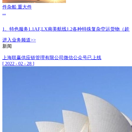
件杂船 重大件
...
1、特色服务1.1AF,LX南美航线1.2各种特殊复杂空运
进入
业务
频道>>
新闻
上海联赢供应链管理有限公司微信公众号已上线
[
2022
-
02
-
28
]