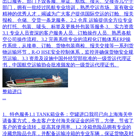
出口服务。部门下设客服、单证、航线、报关、交接等几个子
部门，拥有一批经过民航专业培训，熟悉空运市场、富有敬业
精神的优秀人才，竭诚为广大客户提供国际空运的订舱、报关
报检、仓储、交货一条龙服务。2.2 仓库 运输提供全方位专业
的打托、包装、唛头、标签及更换外包装等服务,3、 实力资质
3.1 专业人员资深的客户服务人员、订舱操作人员、熟悉各航
空公司操作流程。3.2 完善系统专业的流程化订舱体系ERP操
作系统，从接单、订舱、货物包装商检、报关交接等一系列货
物运输环节，R-Q HSE安全控制体系，监控并确保货物安全规
范运输。3.3 资质及设施中国外经贸部批准的一级货运代理证
书，中国航空运输协会批准颁发的一级货运代理证书。
整箱进口
...
1、特色服务1.1 TANK箱业务：空罐进口我司已向上海海关申
请备案方式，免去客户支付海关保证金的环节，方便、节省了
客户的资金流转，提高其使用率。1.2 冷箱危险品拥有专业的
冷藏危险品仓库，并配备运输冷箱的专业车辆，保证货物及时