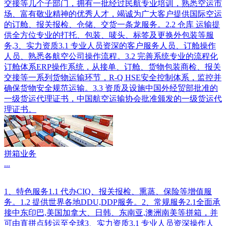
交接等几个子部门，拥有一批经过民航专业培训，熟悉空运市
场、富有敬业精神的优秀人才，竭诚为广大客户提供国际空运
的订舱、报关报检、仓储、交货一条龙服务。2.2 仓库 运输提
供全方位专业的打托、包装、唛头、标签及更换外包装等服
务,3、实力资质3.1 专业人员资深的客户服务人员、订舱操作
人员、熟悉各航空公司操作流程。3.2 完善系统专业的流程化
订舱体系ERP操作系统，从接单、订舱、货物包装商检、报关
交接等一系列货物运输环节，R-Q HSE安全控制体系，监控并
确保货物安全规范运输。3.3 资质及设施中国外经贸部批准的
一级货运代理证书，中国航空运输协会批准颁发的一级货运代
理证书。
拼箱业务
...
1、特色服务1.1 代办CIQ、报关报检、熏蒸、保险等增值服
务。1.2 提供世界各地DDU,DDP服务。2、常规服务2.1全面承
接中东印巴,美国加拿大、日韩、东南亚,澳洲南美等拼箱，并
可由直拼点转运至全球3、实力资质3.1 专业人员资深操作人