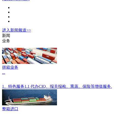
进入
新闻
频道>>
新闻
业务
拼箱业务
...
1、特色服务1.1 代办CIQ、报关报检、熏蒸、保险等增值服
整箱进口
...