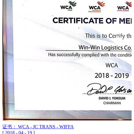
证书： WCA - JC TRANS - WIFFA
[
2018
-
04
-
19
]