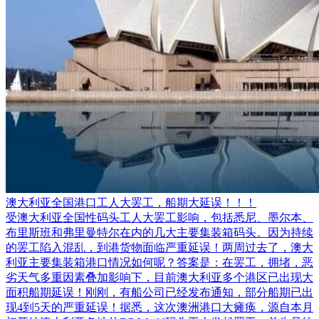
澳大利亚全国港口工人大罢工，船期大延误！！！
受澳大利亚全国性码头工人大罢工影响，包括悉尼、墨尔本、
布里斯班和弗里曼特尔在内的几大主要集装箱码头。因为持续
的罢工陷入混乱，到港货物面临严重延误！两周过去了，澳大
利亚主要集装箱港口情况如何呢？答案是：在罢工，拥堵，恶
劣天气多重因素叠加影响下，目前澳大利亚多个港区已出现大
面积船期延误！刚刚，有船公司已经发布通知，部分船期已出
现4到5天的严重延误！据悉，这次澳洲港口大瘫痪，源自本月