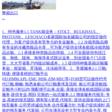
整箱出口
...
1、特色服务1.1 TANK箱业务：STOLT、BULKHAUL、
PROTANK、LESCHACO多家国际知名罐箱公司的指定操作
代理，为客户提供具有竞争力的专业服务。1.2 冷箱危险品拥
有专业的冷藏危险品仓库，可为客户提供全球各航线冷箱危险
品运输。1.3 承接多种危险品自拼箱。1.4 可全面提供包括江
海、海铁、陆海、海海等多式联运业务，到全国各个门点提
货，大大节省客户内陆运输成本。1.5 提供特种集装箱运输服
务如：框架箱、开顶箱、冷冻箱等等。2、常规服务2.1 订舱:
快捷: 便捷多样的订舱平台
(HJ.HMM.APL,EMC,MSK,ZIM,MSC等),FOB货可以操作约号
代订舱.顺畅: 熟悉各船公司订舱要求及流程, 船公司某些航线,
定舱半小时以内,预配便可出来.全面: 承接全球各航线国际运输
服务,提供专业,周到,完善的一站式服务.2.2 增值服务代报关: 专
业,高效的报关团队,拥有双A资质.代拖车: 提供全国各地的上门
拖车服务,公司坚持诚信为本,合作双赢方针,为客户提供准时,高
效的拖车服务.代装箱: 公司在浦东设有大型专业内装仓库, 根