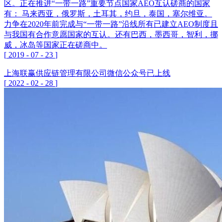
区。正在推进“一带一路”重要节点国家AEO互认磋商的国家
有： 马来西亚，俄罗斯，土耳其，约旦，泰国，塞尔维亚。
力争在2020年前完成与“一带一路”沿线所有已建立AEO制度且
与我国有合作意愿国家的互认。还有巴西，墨西哥，智利，挪
威，冰岛等国家正在磋商中。
[
2019
-
07
-
23
]
上海联赢供应链管理有限公司微信公众号已上线
[
2022
-
02
-
28
]