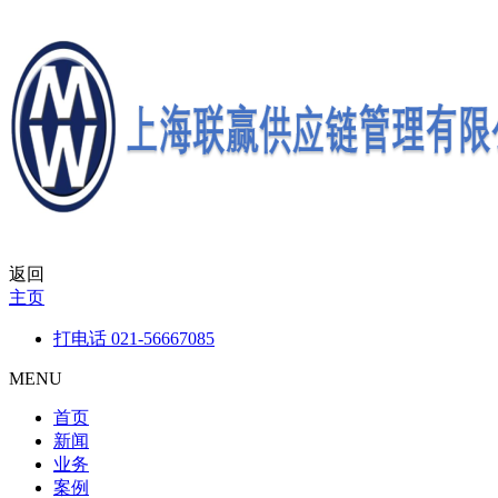
返回
主页
打电话
021-56667085
MENU
首页
新闻
业务
案例