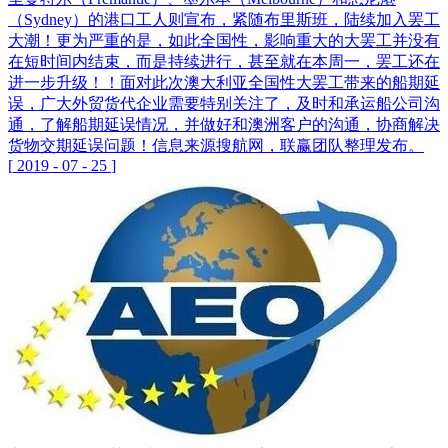
（Sydney）的港口工人则宣布，紧随布里斯班，陆续加入罢工
大潮！更为严重的是，如此全国性，影响重大的大罢工并没有
在短时间内结束，而是持续进行，甚至就在本周一，罢工还在
进一步升级！！面对此次澳大利亚全国性大罢工带来的船期延
误，广大外贸货代企业需要特别关注了，及时和承运船公司沟
通，了解船期延误情况，并做好和澳洲客户的沟通，协商解决
货物交期延误问题！信息来源搜航网，联赢团队整理发布。
[
2019
-
07
-
25
]