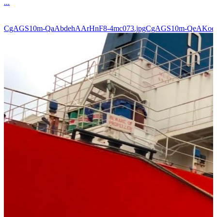
...
CgAGS10m-QaAbdehAArHnF8-4mc073.jpgCgAGS10m-QeAKoe