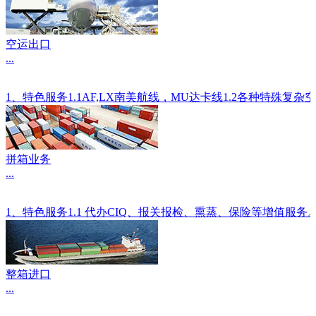
空运出口
...
1、特色服务1.1AF,LX南美航线，MU达卡线1.2各种
拼箱业务
...
1、特色服务1.1 代办CIQ、报关报检、熏蒸、保险等增值服
整箱进口
...