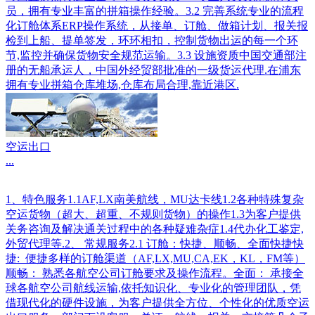
员，拥有专业丰富的拼箱操作经验。3.2 完善系统专业的流程
化订舱体系ERP操作系统，从接单、订舱、做箱计划、报关报
检到上船、提单签发，环环相扣，控制货物出运的每一个环
节,监控并确保货物安全规范运输。3.3 设施资质中国交通部注
册的无船承运人，中国外经贸部批准的一级货运代理.在浦东
拥有专业拼箱仓库堆场,仓库布局合理,靠近港区.
空运出口
...
1、特色服务1.1AF,LX南美航线，MU达卡线1.2各种特殊复杂
空运货物（超大、超重、不规则货物）的操作1.3为客户提供
关务咨询及解决通关过程中的各种疑难杂症1.4代办化工鉴定,
外贸代理等.2、 常规服务2.1 订舱：快捷、顺畅、全面快捷快
捷: 便捷多样的订舱渠道（AF,LX,MU,CA,EK，KL，FM等）
顺畅： 熟悉各航空公司订舱要求及操作流程。全面： 承接全
球各航空公司航线运输,依托知识化、专业化的管理团队，凭
借现代化的硬件设施，为客户提供全方位、个性化的优质空运