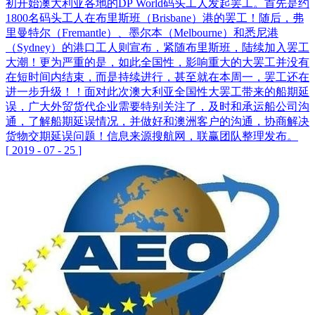
初开始澳大利亚各地的DP World码头工人发起罢工。首先是约
1800名码头工人在布里斯班（Brisbane）港的罢工！随后，弗
里曼特尔（Fremantle）、墨尔本（Melbourne）和悉尼港
（Sydney）的港口工人则宣布，紧随布里斯班，陆续加入罢工
大潮！更为严重的是，如此全国性，影响重大的大罢工并没有
在短时间内结束，而是持续进行，甚至就在本周一，罢工还在
进一步升级！！面对此次澳大利亚全国性大罢工带来的船期延
误，广大外贸货代企业需要特别关注了，及时和承运船公司沟
通，了解船期延误情况，并做好和澳洲客户的沟通，协商解决
货物交期延误问题！信息来源搜航网，联赢团队整理发布。
[
2019
-
07
-
25
]