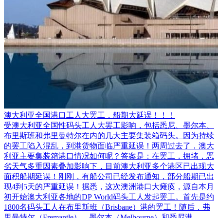
澳大利亚全国港口工人大罢工，船期大延误！！！
受澳大利亚全国性码头工人大罢工影响，包括悉尼、墨尔本、
布里斯班和弗里曼特尔在内的几大主要集装箱码头。因为持续
的罢工陷入混乱，到港货物面临严重延误！两周过去了，澳大
利亚主要集装箱港口情况如何呢？答案是：在罢工，拥堵，恶
劣天气多重因素叠加影响下，目前澳大利亚多个港区已出现大
面积船期延误！刚刚，有船公司已经发布通知，部分船期已出
现4到5天的严重延误！据悉，这次澳洲港口大瘫痪，源自本月
初开始澳大利亚各地的DP World码头工人发起罢工。首先是约
1800名码头工人在布里斯班（Brisbane）港的罢工！随后，弗
里曼特尔（Fremantle）、墨尔本（Melbourne）和悉尼港