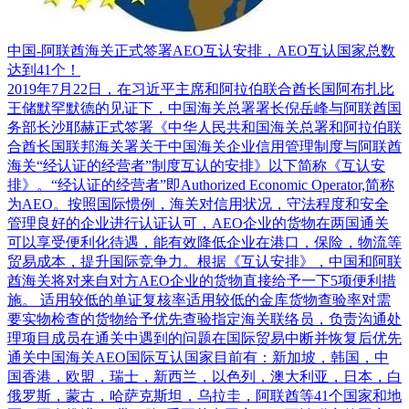
中国-阿联酋海关正式签署AEO互认安排，AEO互认国家总数
达到41个！
2019年7月22日，在习近平主席和阿拉伯联合酋长国阿布扎比
王储默罕默德的见证下，中国海关总署署长倪岳峰与阿联酋国
务部长沙耶赫正式签署《中华人民共和国海关总署和阿拉伯联
合酋长国联邦海关署关于中国海关企业信用管理制度与阿联酋
海关“经认证的经营者”制度互认的安排》以下简称《互认安
排》。“经认证的经营者”即Authorized Economic Operator,简称
为AEO。按照国际惯例，海关对信用状况，守法程度和安全
管理良好的企业进行认证认可，AEO企业的货物在两国通关
可以享受便利化待遇，能有效降低企业在港口，保险，物流等
贸易成本，提升国际竞争力。根据《互认安排》，中国和阿联
酋海关将对来自对方AEO企业的货物直接给予一下5项便利措
施。 适用较低的单证复核率适用较低的金库货物查验率对需
要实物检查的货物给予优先查验指定海关联络员，负责沟通处
理项目成员在通关中遇到的问题在国际贸易中断并恢复后优先
通关中国海关AEO国际互认国家目前有：新加坡，韩国，中
国香港，欧盟，瑞士，新西兰，以色列，澳大利亚，日本，白
俄罗斯，蒙古，哈萨克斯坦，乌拉圭，阿联酋等41个国家和地