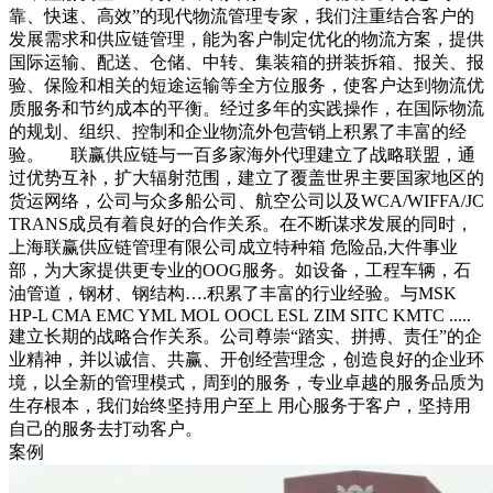
靠、快速、高效”的现代物流管理专家，我们注重结合客户的
发展需求和供应链管理，能为客户制定优化的物流方案，提供
国际运输、配送、仓储、中转、集装箱的拼装拆箱、报关、报
验、保险和相关的短途运输等全方位服务，使客户达到物流优
质服务和节约成本的平衡。经过多年的实践操作，在国际物流
的规划、组织、控制和企业物流外包营销上积累了丰富的经
验。 联赢供应链与一百多家海外代理建立了战略联盟，通
过优势互补，扩大辐射范围，建立了覆盖世界主要国家地区的
货运网络，公司与众多船公司、航空公司以及WCA/WIFFA/JC
TRANS成员有着良好的合作关系。在不断谋求发展的同时，
上海联赢供应链管理有限公司成立特种箱 危险品,大件事业
部，为大家提供更专业的OOG服务。如设备，工程车辆，石
油管道，钢材、钢结构….积累了丰富的行业经验。与MSK
HP-L CMA EMC YML MOL OOCL ESL ZIM SITC KMTC .....
建立长期的战略合作关系。公司尊崇“踏实、拼搏、责任”的企
业精神，并以诚信、共赢、开创经营理念，创造良好的企业环
境，以全新的管理模式，周到的服务，专业卓越的服务品质为
生存根本，我们始终坚持用户至上 用心服务于客户，坚持用
自己的服务去打动客户。
案例