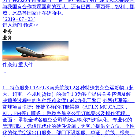
力争在2020年前完成与“一带一路”沿线所有已建立AEO制度且
与我国有合作意愿国家的互认。还有巴西，墨西哥，智利，挪
威，冰岛等国家正在磋商中。
[
2019
-
07
-
23
]
进入
新闻
频道>>
业务
业务
件杂船 重大件
...
1、特色服务1.1AF,LX南美航线1.2各种特殊复杂空运货物（超
大、超重、不规则货物）的操作1.3为客户提供关务咨询及解
决通关过程中的各种疑难杂症1.4代办化工鉴定,外贸代理等2、
常规项目快捷: 便捷多样的订舱渠道（AF,LX,MU,CA,EK，
KL，FM等）顺畅： 熟悉各航空公司订舱要求及操作流程。
全面： 承接全球各航空公司航线运输,依托知识化、专业化的
管理团队，凭借现代化的硬件设施，为客户提供全方位、个性
化的优质空运出口服务。部门下设客服、单证、航线、报关、