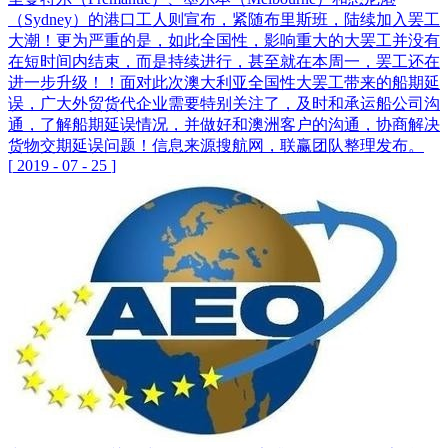
（Sydney）的港口工人则宣布，紧随布里斯班，陆续加入罢工
大潮！更为严重的是，如此全国性，影响重大的大罢工并没有
在短时间内结束，而是持续进行，甚至就在本周一，罢工还在
进一步升级！！面对此次澳大利亚全国性大罢工带来的船期延
误，广大外贸货代企业需要特别关注了，及时和承运船公司沟
通，了解船期延误情况，并做好和澳洲客户的沟通，协商解决
货物交期延误问题！信息来源搜航网，联赢团队整理发布。
[
2019
-
07
-
25
]