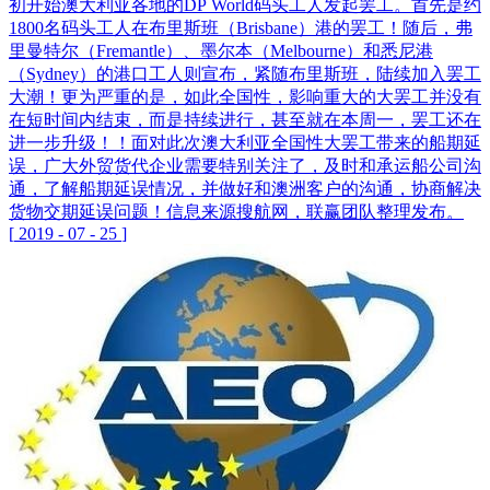
初开始澳大利亚各地的DP World码头工人发起罢工。首先是约
1800名码头工人在布里斯班（Brisbane）港的罢工！随后，弗
里曼特尔（Fremantle）、墨尔本（Melbourne）和悉尼港
（Sydney）的港口工人则宣布，紧随布里斯班，陆续加入罢工
大潮！更为严重的是，如此全国性，影响重大的大罢工并没有
在短时间内结束，而是持续进行，甚至就在本周一，罢工还在
进一步升级！！面对此次澳大利亚全国性大罢工带来的船期延
误，广大外贸货代企业需要特别关注了，及时和承运船公司沟
通，了解船期延误情况，并做好和澳洲客户的沟通，协商解决
货物交期延误问题！信息来源搜航网，联赢团队整理发布。
[
2019
-
07
-
25
]