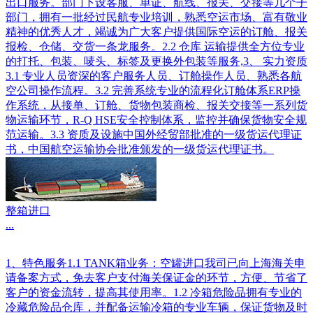
出口服务。部门下设客服、单证、航线、报关、交接等几个子
部门，拥有一批经过民航专业培训，熟悉空运市场、富有敬业
精神的优秀人才，竭诚为广大客户提供国际空运的订舱、报关
报检、仓储、交货一条龙服务。2.2 仓库 运输提供全方位专业
的打托、包装、唛头、标签及更换外包装等服务,3、 实力资质
3.1 专业人员资深的客户服务人员、订舱操作人员、熟悉各航
空公司操作流程。3.2 完善系统专业的流程化订舱体系ERP操
作系统，从接单、订舱、货物包装商检、报关交接等一系列货
物运输环节，R-Q HSE安全控制体系，监控并确保货物安全规
范运输。3.3 资质及设施中国外经贸部批准的一级货运代理证
书，中国航空运输协会批准颁发的一级货运代理证书。
整箱进口
...
1、特色服务1.1 TANK箱业务：空罐进口我司已向上海海关申
请备案方式，免去客户支付海关保证金的环节，方便、节省了
客户的资金流转，提高其使用率。1.2 冷箱危险品拥有专业的
冷藏危险品仓库，并配备运输冷箱的专业车辆，保证货物及时