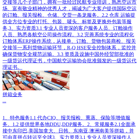
交接等几个子部门，拥有一批经过民航专业培训，熟悉空运市
场、富有敬业精神的优秀人才，竭诚为广大客户提供国际空运
的订舱、报关报检、仓储、交货一条龙服务。2.2 仓库 运输提
供全方位专业的打托、包装、唛头、标签及更换外包装等服
务,3、实力资质3.1 专业人员资深的客户服务人员、订舱操作
人员、熟悉各航空公司操作流程。3.2 完善系统专业的流程化
订舱体系ERP操作系统，从接单、订舱、货物包装商检、报关
交接等一系列货物运输环节，R-Q HSE安全控制体系，监控并
确保货物安全规范运输。3.3 资质及设施中国外经贸部批准的
一级货运代理证书，中国航空运输协会批准颁发的一级货运代
理证书。
拼箱业务
...
1、特色服务1.1 代办CIQ、报关报检、熏蒸、保险等增值服
务。1.2 提供世界各地DDU,DDP服务。2、常规服务2.1全面承
接中东印巴,美国加拿大、日韩、东南亚,澳洲南美等拼箱，并
可由直拼点转运至全球3、实力资质3.1 专业人员资深操作人