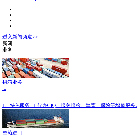
进入
新闻
频道>>
新闻
业务
拼箱业务
...
1、特色服务1.1 代办CIQ、报关报检、熏蒸、保险等增值服
整箱进口
...