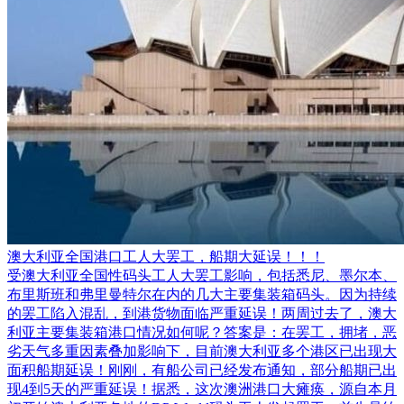
澳大利亚全国港口工人大罢工，船期大延误！！！
受澳大利亚全国性码头工人大罢工影响，包括悉尼、墨尔本、
布里斯班和弗里曼特尔在内的几大主要集装箱码头。因为持续
的罢工陷入混乱，到港货物面临严重延误！两周过去了，澳大
利亚主要集装箱港口情况如何呢？答案是：在罢工，拥堵，恶
劣天气多重因素叠加影响下，目前澳大利亚多个港区已出现大
面积船期延误！刚刚，有船公司已经发布通知，部分船期已出
现4到5天的严重延误！据悉，这次澳洲港口大瘫痪，源自本月