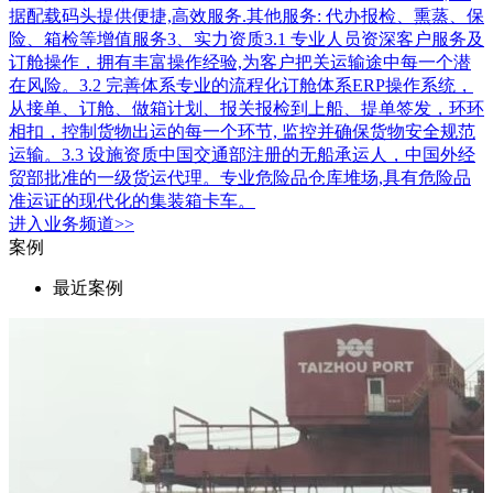
据配载码头提供便捷,高效服务.其他服务: 代办报检、熏蒸、保
险、箱检等增值服务3、实力资质3.1 专业人员资深客户服务及
订舱操作，拥有丰富操作经验,为客户把关运输途中每一个潜
在风险。3.2 完善体系专业的流程化订舱体系ERP操作系统，
从接单、订舱、做箱计划、报关报检到上船、提单签发，环环
相扣，控制货物出运的每一个环节, 监控并确保货物安全规范
运输。3.3 设施资质中国交通部注册的无船承运人，中国外经
贸部批准的一级货运代理。专业危险品仓库堆场,具有危险品
准运证的现代化的集装箱卡车。
进入
业务
频道>>
案例
最近案例