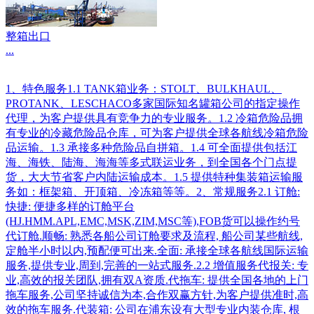
整箱出口
...
1、特色服务1.1 TANK箱业务：STOLT、BULKHAUL、
PROTANK、LESCHACO多家国际知名罐箱公司的指定操作
代理，为客户提供具有竞争力的专业服务。1.2 冷箱危险品拥
有专业的冷藏危险品仓库，可为客户提供全球各航线冷箱危险
品运输。1.3 承接多种危险品自拼箱。1.4 可全面提供包括江
海、海铁、陆海、海海等多式联运业务，到全国各个门点提
货，大大节省客户内陆运输成本。1.5 提供特种集装箱运输服
务如：框架箱、开顶箱、冷冻箱等等。2、常规服务2.1 订舱:
快捷: 便捷多样的订舱平台
(HJ.HMM.APL,EMC,MSK,ZIM,MSC等),FOB货可以操作约号
代订舱.顺畅: 熟悉各船公司订舱要求及流程, 船公司某些航线,
定舱半小时以内,预配便可出来.全面: 承接全球各航线国际运输
服务,提供专业,周到,完善的一站式服务.2.2 增值服务代报关: 专
业,高效的报关团队,拥有双A资质.代拖车: 提供全国各地的上门
拖车服务,公司坚持诚信为本,合作双赢方针,为客户提供准时,高
效的拖车服务.代装箱: 公司在浦东设有大型专业内装仓库, 根