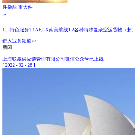
件杂船 重大件
...
1、特色服务1.1AF,LX南美航线1.2各种特殊复杂空运
进入
业务
频道>>
新闻
上海联赢供应链管理有限公司微信公众号已上线
[
2022
-
02
-
28
]