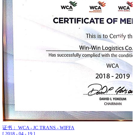
证书： WCA - JC TRANS - WIFFA
[
2018
-
04
-
19
]