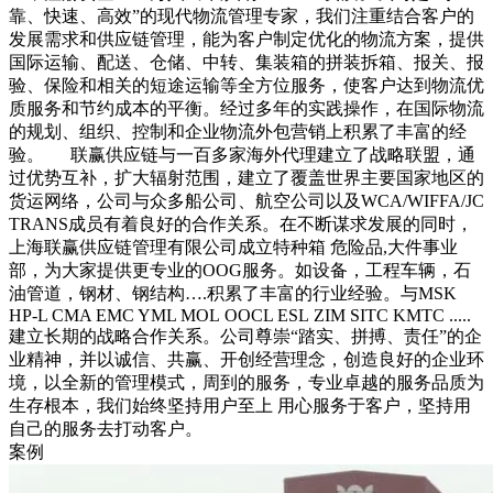
靠、快速、高效”的现代物流管理专家，我们注重结合客户的
发展需求和供应链管理，能为客户制定优化的物流方案，提供
国际运输、配送、仓储、中转、集装箱的拼装拆箱、报关、报
验、保险和相关的短途运输等全方位服务，使客户达到物流优
质服务和节约成本的平衡。经过多年的实践操作，在国际物流
的规划、组织、控制和企业物流外包营销上积累了丰富的经
验。 联赢供应链与一百多家海外代理建立了战略联盟，通
过优势互补，扩大辐射范围，建立了覆盖世界主要国家地区的
货运网络，公司与众多船公司、航空公司以及WCA/WIFFA/JC
TRANS成员有着良好的合作关系。在不断谋求发展的同时，
上海联赢供应链管理有限公司成立特种箱 危险品,大件事业
部，为大家提供更专业的OOG服务。如设备，工程车辆，石
油管道，钢材、钢结构….积累了丰富的行业经验。与MSK
HP-L CMA EMC YML MOL OOCL ESL ZIM SITC KMTC .....
建立长期的战略合作关系。公司尊崇“踏实、拼搏、责任”的企
业精神，并以诚信、共赢、开创经营理念，创造良好的企业环
境，以全新的管理模式，周到的服务，专业卓越的服务品质为
生存根本，我们始终坚持用户至上 用心服务于客户，坚持用
自己的服务去打动客户。
案例