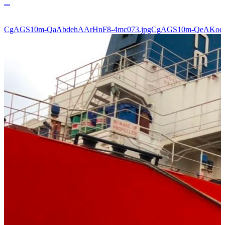
...
CgAGS10m-QaAbdehAArHnF8-4mc073.jpgCgAGS10m-QeAKoe