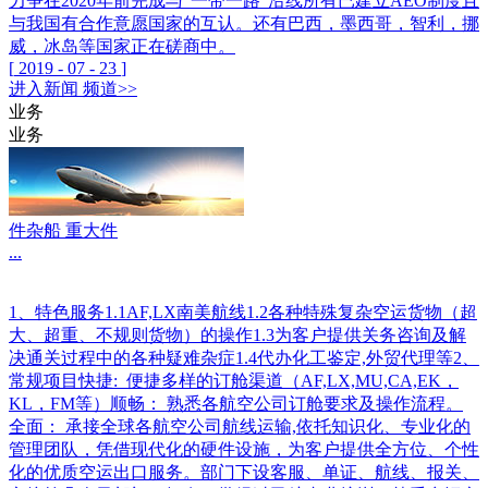
力争在2020年前完成与“一带一路”沿线所有已建立AEO制度且
与我国有合作意愿国家的互认。还有巴西，墨西哥，智利，挪
威，冰岛等国家正在磋商中。
[
2019
-
07
-
23
]
进入
新闻
频道>>
业务
业务
件杂船 重大件
...
1、特色服务1.1AF,LX南美航线1.2各种特殊复杂空运货物（超
大、超重、不规则货物）的操作1.3为客户提供关务咨询及解
决通关过程中的各种疑难杂症1.4代办化工鉴定,外贸代理等2、
常规项目快捷: 便捷多样的订舱渠道（AF,LX,MU,CA,EK，
KL，FM等）顺畅： 熟悉各航空公司订舱要求及操作流程。
全面： 承接全球各航空公司航线运输,依托知识化、专业化的
管理团队，凭借现代化的硬件设施，为客户提供全方位、个性
化的优质空运出口服务。部门下设客服、单证、航线、报关、