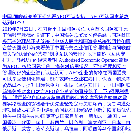
中国-阿联酋海关正式签署AEO互认安排，AEO互认国家总数
达到41个！
2019年7月22日，在习近平主席和阿拉伯联合酋长国阿布扎比
王储默罕默德的见证下，中国海关总署署长倪岳峰与阿联酋国
务部长沙耶赫正式签署《中华人民共和国海关总署和阿拉伯联
合酋长国联邦海关署关于中国海关企业信用管理制度与阿联酋
海关“经认证的经营者”制度互认的安排》以下简称《互认安
排》。“经认证的经营者”即Authorized Economic Operator,简称
为AEO。按照国际惯例，海关对信用状况，守法程度和安全
管理良好的企业进行认证认可，AEO企业的货物在两国通关
可以享受便利化待遇，能有效降低企业在港口，保险，物流等
贸易成本，提升国际竞争力。根据《互认安排》，中国和阿联
酋海关将对来自对方AEO企业的货物直接给予一下5项便利措
施。 适用较低的单证复核率适用较低的金库货物查验率对需
要实物检查的货物给予优先查验指定海关联络员，负责沟通处
理项目成员在通关中遇到的问题在国际贸易中断并恢复后优先
通关中国海关AEO国际互认国家目前有：新加坡，韩国，中
国香港，欧盟，瑞士，新西兰，以色列，澳大利亚，日本，白
俄罗斯，蒙古，哈萨克斯坦，乌拉圭，阿联酋等41个国家和地