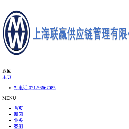
返回
主页
打电话
021-56667085
MENU
首页
新闻
业务
案例