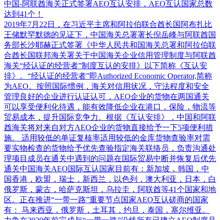
中国-阿联酋海关正式签署AEO互认安排，AEO互认国家总数
达到41个！
2019年7月22日，在习近平主席和阿拉伯联合酋长国阿布扎比
王储默罕默德的见证下，中国海关总署署长倪岳峰与阿联酋国
务部长沙耶赫正式签署《中华人民共和国海关总署和阿拉伯联
合酋长国联邦海关署关于中国海关企业信用管理制度与阿联酋
海关“经认证的经营者”制度互认的安排》以下简称《互认安
排》。“经认证的经营者”即Authorized Economic Operator,简称
为AEO。按照国际惯例，海关对信用状况，守法程度和安全
管理良好的企业进行认证认可，AEO企业的货物在两国通关
可以享受便利化待遇，能有效降低企业在港口，保险，物流等
贸易成本，提升国际竞争力。根据《互认安排》，中国和阿联
酋海关将对来自对方AEO企业的货物直接给予一下5项便利措
施。 适用较低的单证复核率适用较低的金库货物查验率对需
要实物检查的货物给予优先查验指定海关联络员，负责沟通处
理项目成员在通关中遇到的问题在国际贸易中断并恢复后优先
通关中国海关AEO国际互认国家目前有：新加坡，韩国，中
国香港，欧盟，瑞士，新西兰，以色列，澳大利亚，日本，白
俄罗斯，蒙古，哈萨克斯坦，乌拉圭，阿联酋等41个国家和地
区。正在推进“一带一路”重要节点国家AEO互认磋商的国家
有： 马来西亚，俄罗斯，土耳其，约旦，泰国，塞尔维亚。