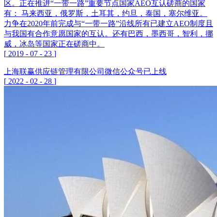
区。正在推进“一带一路”重要节点国家AEO互认磋商的国家
有： 马来西亚，俄罗斯，土耳其，约旦，泰国，塞尔维亚。
力争在2020年前完成与“一带一路”沿线所有已建立AEO制度且
与我国有合作意愿国家的互认。还有巴西，墨西哥，智利，挪
威，冰岛等国家正在磋商中。
[
2019
-
07
-
23
]
上海联赢供应链管理有限公司微信公众号已上线
[
2022
-
02
-
28
]