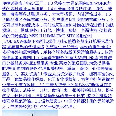
便捷送到客户指定工厂。1.3 承接全世界范围内EX-WORK方
式的多种危险品自拼箱。1.4 可全面提供包括江海、海铁、陆
海、海海等多式联运业务，大大节省客户内陆运输成本。1.5
危险品港区仓库留箱业务。客户通过我司安排的留箱业务，不
仅可以节约物流成本，同时也可以控制货物在拆箱过程中的破
损率。2、常规服务2.1 订舱：快捷、顺畅、全面快捷: 便捷多
样的订舱渠道( MSK,HJ,HMM,EMC,SITC等船公司
),FOB,EXW条款下都可以操作.顺畅: 熟悉各船东订舱要求及流
程,遍布世界的代理网络,为您提供更加专业,高效的服务.全面:
依托海外的庞大网络，承接全球各航线国际运输服务.2.2 储运
提供全国范围内门点卡车送货服务.拥有大型进口仓库,提供进
口分拨服务,零担送货服务.专业,高效的配送团队,为您提供准
时,热情,周到的服务.代理报关报检、熏蒸、保险、仓储等增值
服务。3、实力资质3.1 专业人员资深客户服务，拥有丰富的化
工品、危险品操作经验。化工专业质检部，为客户把关运输途
中每一个潜在风险。3.2 完善系统专业的流程化订舱体系ERP
操作系统，从接单、订舱、做箱计划、报关报检到上船、提单
签发，环环相扣，控制货物出运的每一个环节, 监控并确保货
物安全规范运输。3.3 设施资质1）中国交通部注册的无船承运
人，中国外经贸部批准的一级货运代理。