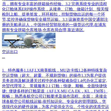
员，拥有专业丰富的拼箱操作经验。3.2 完善系统专业的流程
化订舱体系ERP操作系统，从接单、订舱、做箱计划、报关报
检到上船、提单签发，环环相扣，控制货物出运的每一个环
节,监控并确保货物安全规范运输。3.3 设施资质中国交通部注
册的无船承运人，中国外经贸部批准的一级货运代理.在浦东
拥有专业拼箱仓库堆场,仓库布局合理,靠近港区.
空运出口
...
1、特色服务1.1AF,LX南美航线，MU达卡线1.2各种特殊复杂
空运货物（超大、超重、不规则货物）的操作1.3为客户提供
关务咨询及解决通关过程中的各种疑难杂症1.4代办化工鉴定,
外贸代理等.2、 常规服务2.1 订舱：快捷、顺畅、全面快捷快
捷: 便捷多样的订舱渠道（AF,LX,MU,CA,EK，KL，FM等）
顺畅： 熟悉各航空公司订舱要求及操作流程。全面： 承接全
球各航空公司航线运输,依托知识化、专业化的管理团队，凭
借现代化的硬件设施，为客户提供全方位、个性化的优质空运