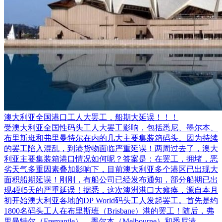
澳大利亚全国港口工人大罢工，船期大延误！！！
受澳大利亚全国性码头工人大罢工影响，包括悉尼、墨尔本、
布里斯班和弗里曼特尔在内的几大主要集装箱码头。因为持续
的罢工陷入混乱，到港货物面临严重延误！两周过去了，澳大
利亚主要集装箱港口情况如何呢？答案是：在罢工，拥堵，恶
劣天气多重因素叠加影响下，目前澳大利亚多个港区已出现大
面积船期延误！刚刚，有船公司已经发布通知，部分船期已出
现4到5天的严重延误！据悉，这次澳洲港口大瘫痪，源自本月
初开始澳大利亚各地的DP World码头工人发起罢工。首先是约
1800名码头工人在布里斯班（Brisbane）港的罢工！随后，弗
里曼特尔（Fremantle）、墨尔本（Melbourne）和悉尼港