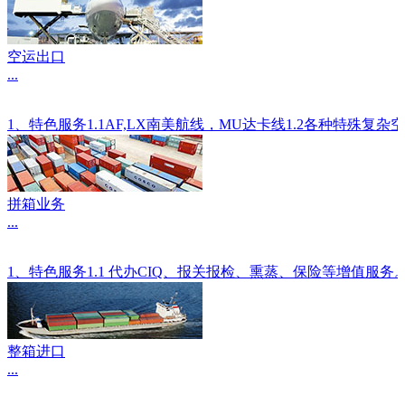
空运出口
...
1、特色服务1.1AF,LX南美航线，MU达卡线1.2各种
拼箱业务
...
1、特色服务1.1 代办CIQ、报关报检、熏蒸、保险等增值服
整箱进口
...