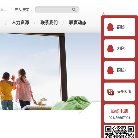
lish
X
G
人力资源
联系我们
联赢动态
客服1
客服2
客服3
海外客服
021-56667001