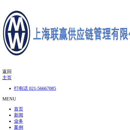
返回
主页
打电话
021-56667085
MENU
首页
新闻
业务
案例