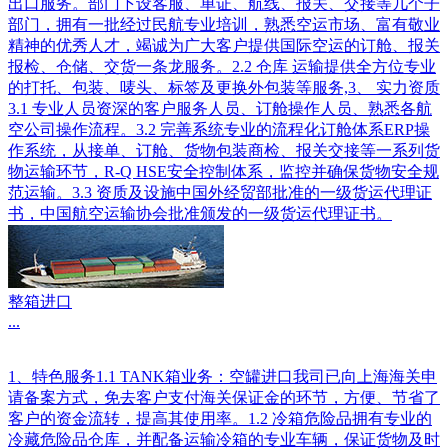
出口服务。部门下设客服、单证、航线、报关、交接等几个子
部门，拥有一批经过民航专业培训，熟悉空运市场、富有敬业
精神的优秀人才，竭诚为广大客户提供国际空运的订舱、报关
报检、仓储、交货一条龙服务。2.2 仓库 运输提供全方位专业
的打托、包装、唛头、标签及更换外包装等服务,3、 实力资质
3.1 专业人员资深的客户服务人员、订舱操作人员、熟悉各航
空公司操作流程。3.2 完善系统专业的流程化订舱体系ERP操
作系统，从接单、订舱、货物包装商检、报关交接等一系列货
物运输环节，R-Q HSE安全控制体系，监控并确保货物安全规
范运输。3.3 资质及设施中国外经贸部批准的一级货运代理证
书，中国航空运输协会批准颁发的一级货运代理证书。
整箱进口
...
1、特色服务1.1 TANK箱业务：空罐进口我司已向上海海关申
请备案方式，免去客户支付海关保证金的环节，方便、节省了
客户的资金流转，提高其使用率。1.2 冷箱危险品拥有专业的
冷藏危险品仓库，并配备运输冷箱的专业车辆，保证货物及时