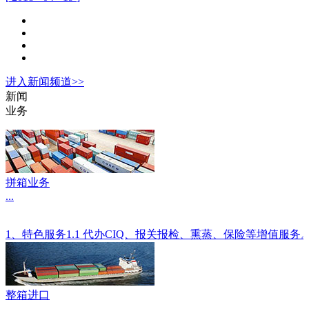
进入
新闻
频道>>
新闻
业务
拼箱业务
...
1、特色服务1.1 代办CIQ、报关报检、熏蒸、保险等增值服
整箱进口
...