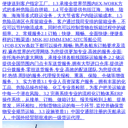
便捷送到客户指定工厂。1.3 承接全世界范围内EX-WORK方
式的多种危险品自拼箱。1.4 可全面提供包括江海、海铁、陆
海、海海等多式联运业务，大大节省客户内陆运输成本。1.5
危险品港区仓库留箱业务。客户通过我司安排的留箱业务，不
仅可以节约物流成本，同时也可以控制货物在拆箱过程中的破
损率。2、常规服务2.1 订舱：快捷、顺畅、全面快捷: 便捷多
样的订舱渠道( MSK,HJ,HMM,EMC,SITC等船公司
),FOB,EXW条款下都可以操作.顺畅: 熟悉各船东订舱要求及流
程,遍布世界的代理网络,为您提供更加专业,高效的服务.全面:
依托海外的庞大网络，承接全球各航线国际运输服务.2.2 储运
提供全国范围内门点卡车送货服务.拥有大型进口仓库,提供进
口分拨服务,零担送货服务.专业,高效的配送团队,为您提供准
时,热情,周到的服务.代理报关报检、熏蒸、保险、仓储等增值
服务。3、实力资质3.1 专业人员资深客户服务，拥有丰富的化
工品、危险品操作经验。化工专业质检部，为客户把关运输途
中每一个潜在风险。3.2 完善系统专业的流程化订舱体系ERP
操作系统，从接单、订舱、做箱计划、报关报检到上船、提单
签发，环环相扣，控制货物出运的每一个环节, 监控并确保货
物安全规范运输。3.3 设施资质1）中国交通部注册的无船承运
人，中国外经贸部批准的一级货运代理。