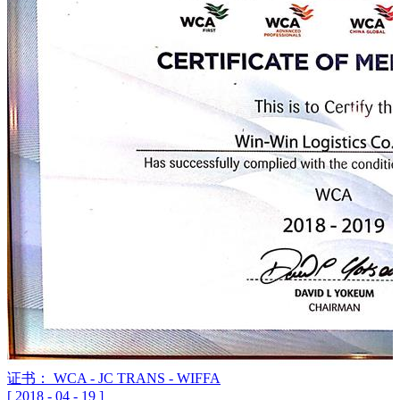
证书： WCA - JC TRANS - WIFFA
[
2018
-
04
-
19
]