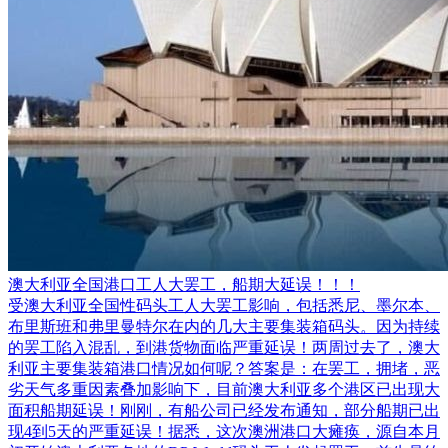
澳大利亚全国港口工人大罢工，船期大延误！！！
受澳大利亚全国性码头工人大罢工影响，包括悉尼、墨尔本、
布里斯班和弗里曼特尔在内的几大主要集装箱码头。因为持续
的罢工陷入混乱，到港货物面临严重延误！两周过去了，澳大
利亚主要集装箱港口情况如何呢？答案是：在罢工，拥堵，恶
劣天气多重因素叠加影响下，目前澳大利亚多个港区已出现大
面积船期延误！刚刚，有船公司已经发布通知，部分船期已出
现4到5天的严重延误！据悉，这次澳洲港口大瘫痪，源自本月