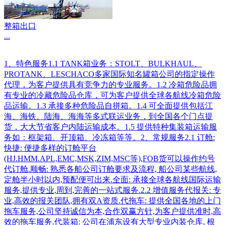
整箱出口
...
1、特色服务1.1 TANK箱业务：STOLT、BULKHAUL、
PROTANK、LESCHACO多家国际知名罐箱公司的指定操作
代理，为客户提供具有竞争力的专业服务。1.2 冷箱危险品拥
有专业的冷藏危险品仓库，可为客户提供全球各航线冷箱危险
品运输。1.3 承接多种危险品自拼箱。1.4 可全面提供包括江
海、海铁、陆海、海海等多式联运业务，到全国各个门点提
货，大大节省客户内陆运输成本。1.5 提供特种集装箱运输服
务如：框架箱、开顶箱、冷冻箱等等。2、常规服务2.1 订舱:
快捷: 便捷多样的订舱平台
(HJ.HMM.APL,EMC,MSK,ZIM,MSC等),FOB货可以操作约号
代订舱.顺畅: 熟悉各船公司订舱要求及流程, 船公司某些航线,
定舱半小时以内,预配便可出来.全面: 承接全球各航线国际运输
服务,提供专业,周到,完善的一站式服务.2.2 增值服务代报关: 专
业,高效的报关团队,拥有双A资质.代拖车: 提供全国各地的上门
拖车服务,公司坚持诚信为本,合作双赢方针,为客户提供准时,高
效的拖车服务.代装箱: 公司在浦东设有大型专业内装仓库, 根