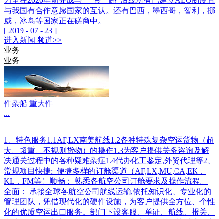
力争在2020年前完成与“一带一路”沿线所有已建立AEO制度且
与我国有合作意愿国家的互认。还有巴西，墨西哥，智利，挪
威，冰岛等国家正在磋商中。
[
2019
-
07
-
23
]
进入
新闻
频道>>
业务
业务
件杂船 重大件
...
1、特色服务1.1AF,LX南美航线1.2各种特殊复杂空运货物（超
大、超重、不规则货物）的操作1.3为客户提供关务咨询及解
决通关过程中的各种疑难杂症1.4代办化工鉴定,外贸代理等2、
常规项目快捷: 便捷多样的订舱渠道（AF,LX,MU,CA,EK，
KL，FM等）顺畅： 熟悉各航空公司订舱要求及操作流程。
全面： 承接全球各航空公司航线运输,依托知识化、专业化的
管理团队，凭借现代化的硬件设施，为客户提供全方位、个性
化的优质空运出口服务。部门下设客服、单证、航线、报关、