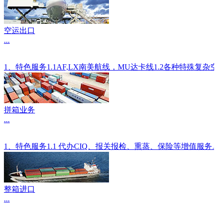
空运出口
...
1、特色服务1.1AF,LX南美航线，MU达卡线1.2各种
拼箱业务
...
1、特色服务1.1 代办CIQ、报关报检、熏蒸、保险等增值服
整箱进口
...