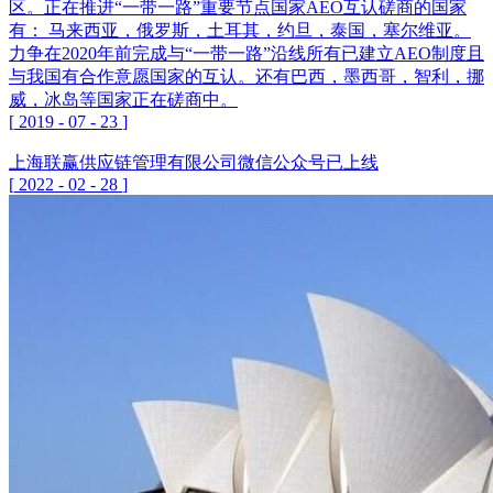
区。正在推进“一带一路”重要节点国家AEO互认磋商的国家
有： 马来西亚，俄罗斯，土耳其，约旦，泰国，塞尔维亚。
力争在2020年前完成与“一带一路”沿线所有已建立AEO制度且
与我国有合作意愿国家的互认。还有巴西，墨西哥，智利，挪
威，冰岛等国家正在磋商中。
[
2019
-
07
-
23
]
上海联赢供应链管理有限公司微信公众号已上线
[
2022
-
02
-
28
]