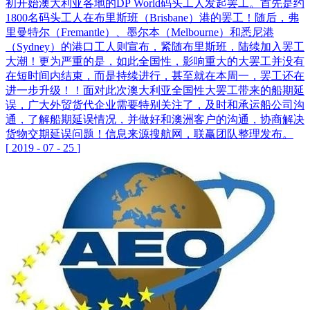
初开始澳大利亚各地的DP World码头工人发起罢工。首先是约
1800名码头工人在布里斯班（Brisbane）港的罢工！随后，弗
里曼特尔（Fremantle）、墨尔本（Melbourne）和悉尼港
（Sydney）的港口工人则宣布，紧随布里斯班，陆续加入罢工
大潮！更为严重的是，如此全国性，影响重大的大罢工并没有
在短时间内结束，而是持续进行，甚至就在本周一，罢工还在
进一步升级！！面对此次澳大利亚全国性大罢工带来的船期延
误，广大外贸货代企业需要特别关注了，及时和承运船公司沟
通，了解船期延误情况，并做好和澳洲客户的沟通，协商解决
货物交期延误问题！信息来源搜航网，联赢团队整理发布。
[
2019
-
07
-
25
]