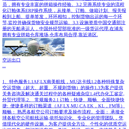
员，拥有专业丰富的拼箱操作经验。3.2 完善系统专业的流程
化订舱体系ERP操作系统，从接单、订舱、做箱计划、报关报
检到上船、提单签发，环环相扣，控制货物出运的每一个环
节,监控并确保货物安全规范运输。3.3 设施资质中国交通部注
册的无船承运人，中国外经贸部批准的一级货运代理.在浦东
拥有专业拼箱仓库堆场,仓库布局合理,靠近港区.
空运出口
...
1、特色服务1.1AF,LX南美航线，MU达卡线1.2各种特殊复杂
空运货物（超大、超重、不规则货物）的操作1.3为客户提供
关务咨询及解决通关过程中的各种疑难杂症1.4代办化工鉴定,
外贸代理等.2、 常规服务2.1 订舱：快捷、顺畅、全面快捷快
捷: 便捷多样的订舱渠道（AF,LX,MU,CA,EK，KL，FM等）
顺畅： 熟悉各航空公司订舱要求及操作流程。全面： 承接全
球各航空公司航线运输,依托知识化、专业化的管理团队，凭
借现代化的硬件设施，为客户提供全方位、个性化的优质空运