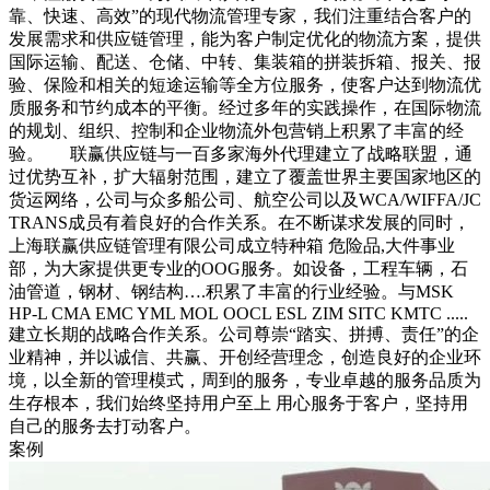
靠、快速、高效”的现代物流管理专家，我们注重结合客户的
发展需求和供应链管理，能为客户制定优化的物流方案，提供
国际运输、配送、仓储、中转、集装箱的拼装拆箱、报关、报
验、保险和相关的短途运输等全方位服务，使客户达到物流优
质服务和节约成本的平衡。经过多年的实践操作，在国际物流
的规划、组织、控制和企业物流外包营销上积累了丰富的经
验。 联赢供应链与一百多家海外代理建立了战略联盟，通
过优势互补，扩大辐射范围，建立了覆盖世界主要国家地区的
货运网络，公司与众多船公司、航空公司以及WCA/WIFFA/JC
TRANS成员有着良好的合作关系。在不断谋求发展的同时，
上海联赢供应链管理有限公司成立特种箱 危险品,大件事业
部，为大家提供更专业的OOG服务。如设备，工程车辆，石
油管道，钢材、钢结构….积累了丰富的行业经验。与MSK
HP-L CMA EMC YML MOL OOCL ESL ZIM SITC KMTC .....
建立长期的战略合作关系。公司尊崇“踏实、拼搏、责任”的企
业精神，并以诚信、共赢、开创经营理念，创造良好的企业环
境，以全新的管理模式，周到的服务，专业卓越的服务品质为
生存根本，我们始终坚持用户至上 用心服务于客户，坚持用
自己的服务去打动客户。
案例