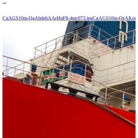
...
CgAGS10m-QaAbdehAArHnF8-4mc073.jpgCgAGS10m-QeAKoe