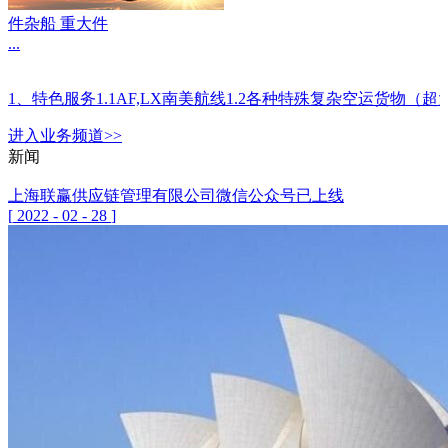
件杂船 重大件
...
1、特色服务1.1AF,LX南美航线1.2各种特殊复杂空运
进入
业务
频道>>
新闻
上海联赢供应链管理有限公司微信公众号已上线
[
2022
-
02
-
28
]