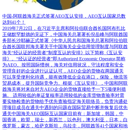
中国-阿联酋海关正式签署AEO互认安排，AEO互认国家总数
达到41个！
2019年7月22日，在习近平主席和阿拉伯联合酋长国阿布扎比
王储默罕默德的见证下，中国海关总署署长倪岳峰与阿联酋国
务部长沙耶赫正式签署《中华人民共和国海关总署和阿拉伯联
合酋长国联邦海关署关于中国海关企业信用管理制度与阿联酋
海关“经认证的经营者”制度互认的安排》以下简称《互认安
排》。“经认证的经营者”即Authorized Economic Operator,简称
为AEO。按照国际惯例，海关对信用状况，守法程度和安全
管理良好的企业进行认证认可，AEO企业的货物在两国通关
可以享受便利化待遇，能有效降低企业在港口，保险，物流等
贸易成本，提升国际竞争力。根据《互认安排》，中国和阿联
酋海关将对来自对方AEO企业的货物直接给予一下5项便利措
施。 适用较低的单证复核率适用较低的金库货物查验率对需
要实物检查的货物给予优先查验指定海关联络员，负责沟通处
理项目成员在通关中遇到的问题在国际贸易中断并恢复后优先
通关中国海关AEO国际互认国家目前有：新加坡，韩国，中
国香港，欧盟，瑞士，新西兰，以色列，澳大利亚，日本，白
俄罗斯，蒙古，哈萨克斯坦，乌拉圭，阿联酋等41个国家和地