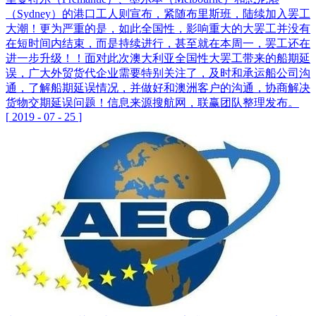
（Sydney）的港口工人则宣布，紧随布里斯班，陆续加入罢工
大潮！更为严重的是，如此全国性，影响重大的大罢工并没有
在短时间内结束，而是持续进行，甚至就在本周一，罢工还在
进一步升级！！面对此次澳大利亚全国性大罢工带来的船期延
误，广大外贸货代企业需要特别关注了，及时和承运船公司沟
通，了解船期延误情况，并做好和澳洲客户的沟通，协商解决
货物交期延误问题！信息来源搜航网，联赢团队整理发布。
[
2019
-
07
-
25
]