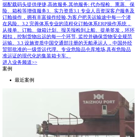
据配载码头提供便捷,高效服务.其他服务: 代办报检、熏蒸、保
险、箱检等增值服务3、实力资质3.1 专业人员资深客户服务及
订舱操作，拥有丰富操作经验,为客户把关运输途中每一个潜
在风险。3.2 完善体系专业的流程化订舱体系ERP操作系统，
从接单、订舱、做箱计划、报关报检到上船、提单签发，环环
相扣，控制货物出运的每一个环节, 监控并确保货物安全规范
运输。3.3 设施资质中国交通部注册的无船承运人，中国外经
贸部批准的一级货运代理。专业危险品仓库堆场,具有危险品
准运证的现代化的集装箱卡车。
进入
业务
频道>>
案例
最近案例