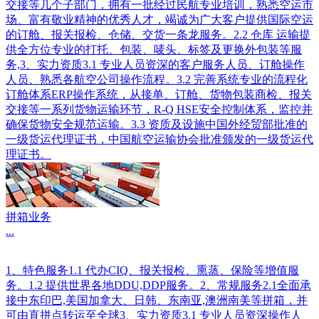
交接等几个子部门，拥有一批经过民航专业培训，熟悉空运市
场、富有敬业精神的优秀人才，竭诚为广大客户提供国际空运
的订舱、报关报检、仓储、交货一条龙服务。2.2 仓库 运输提
供全方位专业的打托、包装、唛头、标签及更换外包装等服
务,3、实力资质3.1 专业人员资深的客户服务人员、订舱操作
人员、熟悉各航空公司操作流程。3.2 完善系统专业的流程化
订舱体系ERP操作系统，从接单、订舱、货物包装商检、报关
交接等一系列货物运输环节，R-Q HSE安全控制体系，监控并
确保货物安全规范运输。3.3 资质及设施中国外经贸部批准的
一级货运代理证书，中国航空运输协会批准颁发的一级货运代
理证书。
拼箱业务
...
1、特色服务1.1 代办CIQ、报关报检、熏蒸、保险等增值服
务。1.2 提供世界各地DDU,DDP服务。2、常规服务2.1全面承
接中东印巴,美国加拿大、日韩、东南亚,澳洲南美等拼箱，并
可由直拼点转运至全球3、实力资质3.1 专业人员资深操作人