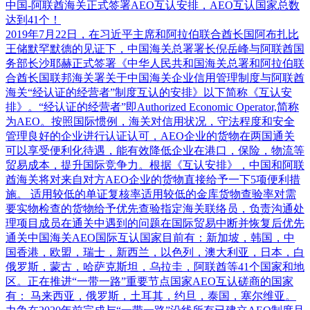
中国-阿联酋海关正式签署AEO互认安排，AEO互认国家总数
达到41个！
2019年7月22日，在习近平主席和阿拉伯联合酋长国阿布扎比
王储默罕默德的见证下，中国海关总署署长倪岳峰与阿联酋国
务部长沙耶赫正式签署《中华人民共和国海关总署和阿拉伯联
合酋长国联邦海关署关于中国海关企业信用管理制度与阿联酋
海关“经认证的经营者”制度互认的安排》以下简称《互认安
排》。“经认证的经营者”即Authorized Economic Operator,简称
为AEO。按照国际惯例，海关对信用状况，守法程度和安全
管理良好的企业进行认证认可，AEO企业的货物在两国通关
可以享受便利化待遇，能有效降低企业在港口，保险，物流等
贸易成本，提升国际竞争力。根据《互认安排》，中国和阿联
酋海关将对来自对方AEO企业的货物直接给予一下5项便利措
施。 适用较低的单证复核率适用较低的金库货物查验率对需
要实物检查的货物给予优先查验指定海关联络员，负责沟通处
理项目成员在通关中遇到的问题在国际贸易中断并恢复后优先
通关中国海关AEO国际互认国家目前有：新加坡，韩国，中
国香港，欧盟，瑞士，新西兰，以色列，澳大利亚，日本，白
俄罗斯，蒙古，哈萨克斯坦，乌拉圭，阿联酋等41个国家和地
区。正在推进“一带一路”重要节点国家AEO互认磋商的国家
有： 马来西亚，俄罗斯，土耳其，约旦，泰国，塞尔维亚。