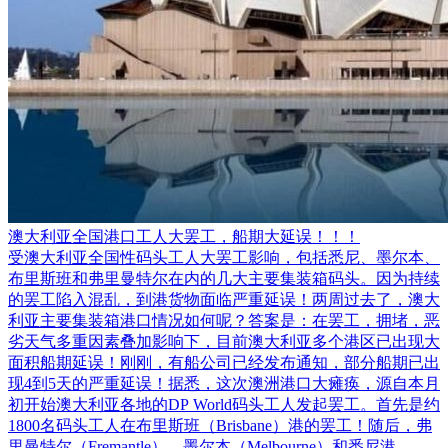
澳大利亚全国港口工人大罢工，船期大延误！！！
受澳大利亚全国性码头工人大罢工影响，包括悉尼、墨尔本、
布里斯班和弗里曼特尔在内的几大主要集装箱码头。因为持续
的罢工陷入混乱，到港货物面临严重延误！两周过去了，澳大
利亚主要集装箱港口情况如何呢？答案是：在罢工，拥堵，恶
劣天气多重因素叠加影响下，目前澳大利亚多个港区已出现大
面积船期延误！刚刚，有船公司已经发布通知，部分船期已出
现4到5天的严重延误！据悉，这次澳洲港口大瘫痪，源自本月
初开始澳大利亚各地的DP World码头工人发起罢工。首先是约
1800名码头工人在布里斯班（Brisbane）港的罢工！随后，弗
里曼特尔（Fremantle）、墨尔本（Melbourne）和悉尼港