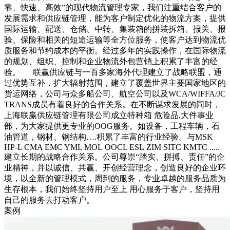
靠、快速、高效”的现代物流管理专家，我们注重结合客户的
发展需求和供应链管理，能为客户制定优化的物流方案，提供
国际运输、配送、仓储、中转、集装箱的拼装拆箱、报关、报
验、保险和相关的短途运输等全方位服务，使客户达到物流优
质服务和节约成本的平衡。经过多年的实践操作，在国际物流
的规划、组织、控制和企业物流外包营销上积累了丰富的经
验。 联赢供应链与一百多家海外代理建立了战略联盟，通
过优势互补，扩大辐射范围，建立了覆盖世界主要国家地区的
货运网络，公司与众多船公司、航空公司以及WCA/WIFFA/JC
TRANS成员有着良好的合作关系。在不断谋求发展的同时，
上海联赢供应链管理有限公司成立特种箱 危险品,大件事业
部，为大家提供更专业的OOG服务。如设备，工程车辆，石
油管道，钢材、钢结构….积累了丰富的行业经验。与MSK
HP-L CMA EMC YML MOL OOCL ESL ZIM SITC KMTC .....
建立长期的战略合作关系。公司尊崇“踏实、拼搏、责任”的企
业精神，并以诚信、共赢、开创经营理念，创造良好的企业环
境，以全新的管理模式，周到的服务，专业卓越的服务品质为
生存根本，我们始终坚持用户至上 用心服务于客户，坚持用
自己的服务去打动客户。
案例