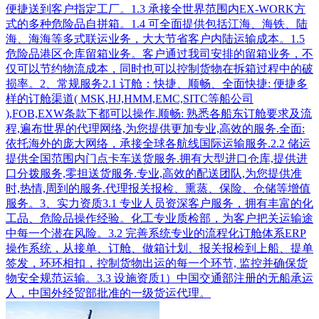
便捷送到客户指定工厂。1.3 承接全世界范围内EX-WORK方
式的多种危险品自拼箱。1.4 可全面提供包括江海、海铁、陆
海、海海等多式联运业务，大大节省客户内陆运输成本。1.5
危险品港区仓库留箱业务。客户通过我司安排的留箱业务，不
仅可以节约物流成本，同时也可以控制货物在拆箱过程中的破
损率。2、常规服务2.1 订舱：快捷、顺畅、全面快捷: 便捷多
样的订舱渠道( MSK,HJ,HMM,EMC,SITC等船公司
),FOB,EXW条款下都可以操作.顺畅: 熟悉各船东订舱要求及流
程,遍布世界的代理网络,为您提供更加专业,高效的服务.全面:
依托海外的庞大网络，承接全球各航线国际运输服务.2.2 储运
提供全国范围内门点卡车送货服务.拥有大型进口仓库,提供进
口分拨服务,零担送货服务.专业,高效的配送团队,为您提供准
时,热情,周到的服务.代理报关报检、熏蒸、保险、仓储等增值
服务。3、实力资质3.1 专业人员资深客户服务，拥有丰富的化
工品、危险品操作经验。化工专业质检部，为客户把关运输途
中每一个潜在风险。3.2 完善系统专业的流程化订舱体系ERP
操作系统，从接单、订舱、做箱计划、报关报检到上船、提单
签发，环环相扣，控制货物出运的每一个环节, 监控并确保货
物安全规范运输。3.3 设施资质1）中国交通部注册的无船承运
人，中国外经贸部批准的一级货运代理。