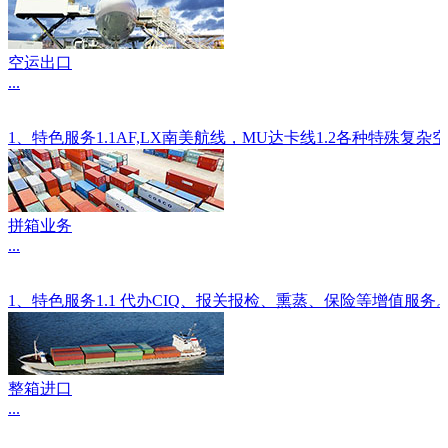
空运出口
...
1、特色服务1.1AF,LX南美航线，MU达卡线1.2各种
拼箱业务
...
1、特色服务1.1 代办CIQ、报关报检、熏蒸、保险等增值服
整箱进口
...