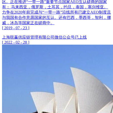
区。正在推进“一带一路”重要节点国家AEO互认磋商的国家
有： 马来西亚，俄罗斯，土耳其，约旦，泰国，塞尔维亚。
力争在2020年前完成与“一带一路”沿线所有已建立AEO制度且
与我国有合作意愿国家的互认。还有巴西，墨西哥，智利，挪
威，冰岛等国家正在磋商中。
[
2019
-
07
-
23
]
上海联赢供应链管理有限公司微信公众号已上线
[
2022
-
02
-
28
]