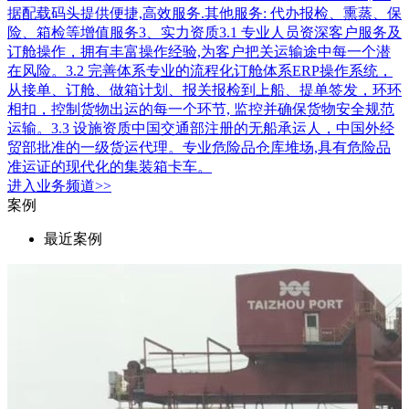
据配载码头提供便捷,高效服务.其他服务: 代办报检、熏蒸、保
险、箱检等增值服务3、实力资质3.1 专业人员资深客户服务及
订舱操作，拥有丰富操作经验,为客户把关运输途中每一个潜
在风险。3.2 完善体系专业的流程化订舱体系ERP操作系统，
从接单、订舱、做箱计划、报关报检到上船、提单签发，环环
相扣，控制货物出运的每一个环节, 监控并确保货物安全规范
运输。3.3 设施资质中国交通部注册的无船承运人，中国外经
贸部批准的一级货运代理。专业危险品仓库堆场,具有危险品
准运证的现代化的集装箱卡车。
进入
业务
频道>>
案例
最近案例