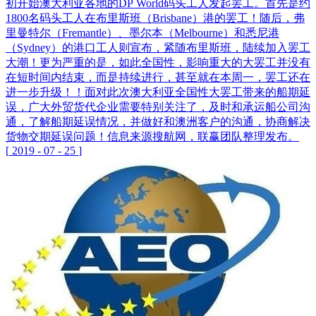
初开始澳大利亚各地的DP World码头工人发起罢工。首先是约
1800名码头工人在布里斯班（Brisbane）港的罢工！随后，弗
里曼特尔（Fremantle）、墨尔本（Melbourne）和悉尼港
（Sydney）的港口工人则宣布，紧随布里斯班，陆续加入罢工
大潮！更为严重的是，如此全国性，影响重大的大罢工并没有
在短时间内结束，而是持续进行，甚至就在本周一，罢工还在
进一步升级！！面对此次澳大利亚全国性大罢工带来的船期延
误，广大外贸货代企业需要特别关注了，及时和承运船公司沟
通，了解船期延误情况，并做好和澳洲客户的沟通，协商解决
货物交期延误问题！信息来源搜航网，联赢团队整理发布。
[
2019
-
07
-
25
]