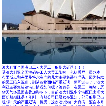
澳大利亚全国港口工人大罢工，船期大延误！！！
受澳大利亚全国性码头工人大罢工影响，包括悉尼、墨尔本、
布里斯班和弗里曼特尔在内的几大主要集装箱码头。因为持续
的罢工陷入混乱，到港货物面临严重延误！两周过去了，澳大
利亚主要集装箱港口情况如何呢？答案是：在罢工，拥堵，恶
劣天气多重因素叠加影响下，目前澳大利亚多个港区已出现大
面积船期延误！刚刚，有船公司已经发布通知，部分船期已出
现4到5天的严重延误！据悉，这次澳洲港口大瘫痪，源自本月