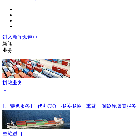
进入
新闻
频道>>
新闻
业务
拼箱业务
...
1、特色服务1.1 代办CIQ、报关报检、熏蒸、保险等增值服
整箱进口
...