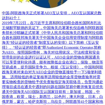
中国-阿联酋海关正式签署AEO互认安排，AEO互认国家总数
达到41个！
2019年7月22日，在习近平主席和阿拉伯联合酋长国阿布扎比
王储默罕默德的见证下，中国海关总署署长倪岳峰与阿联酋国
务部长沙耶赫正式签署《中华人民共和国海关总署和阿拉伯联
合酋长国联邦海关署关于中国海关企业信用管理制度与阿联酋
海关“经认证的经营者”制度互认的安排》以下简称《互认安
排》。“经认证的经营者”即Authorized Economic Operator,简称
为AEO。按照国际惯例，海关对信用状况，守法程度和安全
管理良好的企业进行认证认可，AEO企业的货物在两国通关
可以享受便利化待遇，能有效降低企业在港口，保险，物流等
贸易成本，提升国际竞争力。根据《互认安排》，中国和阿联
酋海关将对来自对方AEO企业的货物直接给予一下5项便利措
施。 适用较低的单证复核率适用较低的金库货物查验率对需
要实物检查的货物给予优先查验指定海关联络员，负责沟通处
理项目成员在通关中遇到的问题在国际贸易中断并恢复后优先
通关中国海关AEO国际互认国家目前有：新加坡，韩国，中
国香港，欧盟，瑞士，新西兰，以色列，澳大利亚，日本，白
俄罗斯，蒙古，哈萨克斯坦，乌拉圭，阿联酋等41个国家和地