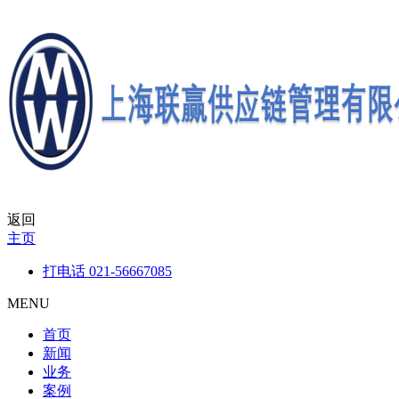
返回
主页
打电话
021-56667085
MENU
首页
新闻
业务
案例