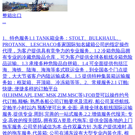
整箱出口
...
1、特色服务1.1 TANK箱业务：STOLT、BULKHAUL、
PROTANK、LESCHACO多家国际知名罐箱公司的指定操作
代理，为客户提供具有竞争力的专业服务。1.2 冷箱危险品拥
有专业的冷藏危险品仓库，可为客户提供全球各航线冷箱危险
品运输。1.3 承接多种危险品自拼箱。1.4 可全面提供包括江
海、海铁、陆海、海海等多式联运业务，到全国各个门点提
货，大大节省客户内陆运输成本。1.5 提供特种集装箱运输服
务如：框架箱、开顶箱、冷冻箱等等。2、常规服务2.1 订舱:
快捷: 便捷多样的订舱平台
(HJ.HMM.APL,EMC,MSK,ZIM,MSC等),FOB货可以操作约号
代订舱.顺畅: 熟悉各船公司订舱要求及流程, 船公司某些航线,
定舱半小时以内,预配便可出来.全面: 承接全球各航线国际运输
服务,提供专业,周到,完善的一站式服务.2.2 增值服务代报关: 专
业,高效的报关团队,拥有双A资质.代拖车: 提供全国各地的上门
拖车服务,公司坚持诚信为本,合作双赢方针,为客户提供准时,高
效的拖车服务.代装箱: 公司在浦东设有大型专业内装仓库, 根