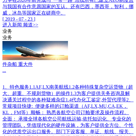
力争在2020年前完成与“一带一路”沿线所有已建立AEO制度且
与我国有合作意愿国家的互认。还有巴西，墨西哥，智利，挪
威，冰岛等国家正在磋商中。
[
2019
-
07
-
23
]
进入
新闻
频道>>
业务
业务
件杂船 重大件
...
1、特色服务1.1AF,LX南美航线1.2各种特殊复杂空运货物（超
大、超重、不规则货物）的操作1.3为客户提供关务咨询及解
决通关过程中的各种疑难杂症1.4代办化工鉴定,外贸代理等2、
常规项目快捷: 便捷多样的订舱渠道（AF,LX,MU,CA,EK，
KL，FM等）顺畅： 熟悉各航空公司订舱要求及操作流程。
全面： 承接全球各航空公司航线运输,依托知识化、专业化的
管理团队，凭借现代化的硬件设施，为客户提供全方位、个性
化的优质空运出口服务。部门下设客服、单证、航线、报关、