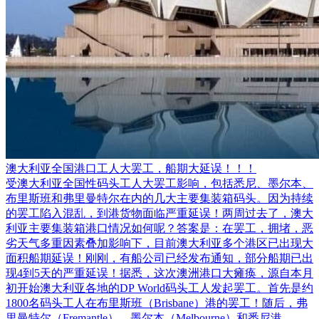
澳大利亚全国港口工人大罢工，船期大延误！！！
受澳大利亚全国性码头工人大罢工影响，包括悉尼、墨尔本、
布里斯班和弗里曼特尔在内的几大主要集装箱码头。因为持续
的罢工陷入混乱，到港货物面临严重延误！两周过去了，澳大
利亚主要集装箱港口情况如何呢？答案是：在罢工，拥堵，恶
劣天气多重因素叠加影响下，目前澳大利亚多个港区已出现大
面积船期延误！刚刚，有船公司已经发布通知，部分船期已出
现4到5天的严重延误！据悉，这次澳洲港口大瘫痪，源自本月
初开始澳大利亚各地的DP World码头工人发起罢工。首先是约
1800名码头工人在布里斯班（Brisbane）港的罢工！随后，弗
里曼特尔（Fremantle）、墨尔本（Melbourne）和悉尼港