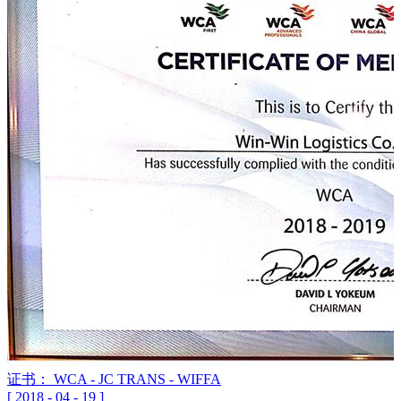
证书： WCA - JC TRANS - WIFFA
[
2018
-
04
-
19
]