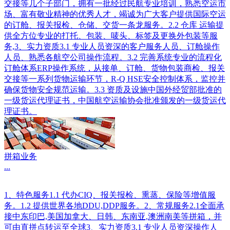
交接等几个子部门，拥有一批经过民航专业培训，熟悉空运市
场、富有敬业精神的优秀人才，竭诚为广大客户提供国际空运
的订舱、报关报检、仓储、交货一条龙服务。2.2 仓库 运输提
供全方位专业的打托、包装、唛头、标签及更换外包装等服
务,3、实力资质3.1 专业人员资深的客户服务人员、订舱操作
人员、熟悉各航空公司操作流程。3.2 完善系统专业的流程化
订舱体系ERP操作系统，从接单、订舱、货物包装商检、报关
交接等一系列货物运输环节，R-Q HSE安全控制体系，监控并
确保货物安全规范运输。3.3 资质及设施中国外经贸部批准的
一级货运代理证书，中国航空运输协会批准颁发的一级货运代
理证书。
拼箱业务
...
1、特色服务1.1 代办CIQ、报关报检、熏蒸、保险等增值服
务。1.2 提供世界各地DDU,DDP服务。2、常规服务2.1全面承
接中东印巴,美国加拿大、日韩、东南亚,澳洲南美等拼箱，并
可由直拼点转运至全球3、实力资质3.1 专业人员资深操作人