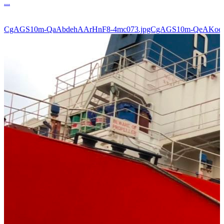
...
CgAGS10m-QaAbdehAArHnF8-4mc073.jpgCgAGS10m-QeAKoe