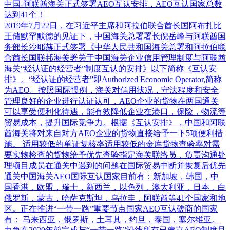
中国-阿联酋海关正式签署AEO互认安排，AEO互认国家总数
达到41个！
2019年7月22日，在习近平主席和阿拉伯联合酋长国阿布扎比
王储默罕默德的见证下，中国海关总署署长倪岳峰与阿联酋国
务部长沙耶赫正式签署《中华人民共和国海关总署和阿拉伯联
合酋长国联邦海关署关于中国海关企业信用管理制度与阿联酋
海关“经认证的经营者”制度互认的安排》以下简称《互认安
排》。“经认证的经营者”即Authorized Economic Operator,简称
为AEO。按照国际惯例，海关对信用状况，守法程度和安全
管理良好的企业进行认证认可，AEO企业的货物在两国通关
可以享受便利化待遇，能有效降低企业在港口，保险，物流等
贸易成本，提升国际竞争力。根据《互认安排》，中国和阿联
酋海关将对来自对方AEO企业的货物直接给予一下5项便利措
施。 适用较低的单证复核率适用较低的金库货物查验率对需
要实物检查的货物给予优先查验指定海关联络员，负责沟通处
理项目成员在通关中遇到的问题在国际贸易中断并恢复后优先
通关中国海关AEO国际互认国家目前有：新加坡，韩国，中
国香港，欧盟，瑞士，新西兰，以色列，澳大利亚，日本，白
俄罗斯，蒙古，哈萨克斯坦，乌拉圭，阿联酋等41个国家和地
区。正在推进“一带一路”重要节点国家AEO互认磋商的国家
有： 马来西亚，俄罗斯，土耳其，约旦，泰国，塞尔维亚。