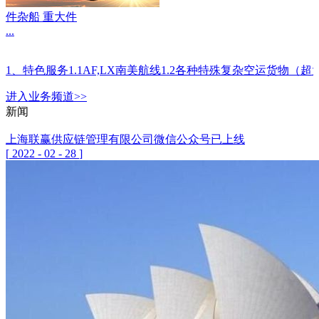
件杂船 重大件
...
1、特色服务1.1AF,LX南美航线1.2各种特殊复杂空运
进入
业务
频道>>
新闻
上海联赢供应链管理有限公司微信公众号已上线
[
2022
-
02
-
28
]