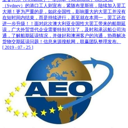
（Sydney）的港口工人则宣布，紧随布里斯班，陆续加入罢工
大潮！更为严重的是，如此全国性，影响重大的大罢工并没有
在短时间内结束，而是持续进行，甚至就在本周一，罢工还在
进一步升级！！面对此次澳大利亚全国性大罢工带来的船期延
误，广大外贸货代企业需要特别关注了，及时和承运船公司沟
通，了解船期延误情况，并做好和澳洲客户的沟通，协商解决
货物交期延误问题！信息来源搜航网，联赢团队整理发布。
[
2019
-
07
-
25
]