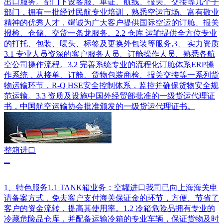
出口服务。部门下设客服、单证、航线、报关、交接等几个子
部门，拥有一批经过民航专业培训，熟悉空运市场、富有敬业
精神的优秀人才，竭诚为广大客户提供国际空运的订舱、报关
报检、仓储、交货一条龙服务。2.2 仓库 运输提供全方位专业
的打托、包装、唛头、标签及更换外包装等服务,3、 实力资质
3.1 专业人员资深的客户服务人员、订舱操作人员、熟悉各航
空公司操作流程。3.2 完善系统专业的流程化订舱体系ERP操
作系统，从接单、订舱、货物包装商检、报关交接等一系列货
物运输环节，R-Q HSE安全控制体系，监控并确保货物安全规
范运输。3.3 资质及设施中国外经贸部批准的一级货运代理证
书，中国航空运输协会批准颁发的一级货运代理证书。
整箱进口
...
1、特色服务1.1 TANK箱业务：空罐进口我司已向上海海关申
请备案方式，免去客户支付海关保证金的环节，方便、节省了
客户的资金流转，提高其使用率。1.2 冷箱危险品拥有专业的
冷藏危险品仓库，并配备运输冷箱的专业车辆，保证货物及时