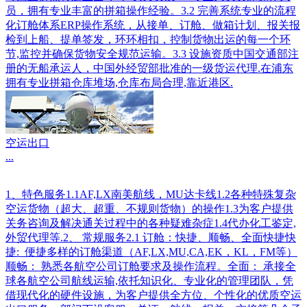
员，拥有专业丰富的拼箱操作经验。3.2 完善系统专业的流程
化订舱体系ERP操作系统，从接单、订舱、做箱计划、报关报
检到上船、提单签发，环环相扣，控制货物出运的每一个环
节,监控并确保货物安全规范运输。3.3 设施资质中国交通部注
册的无船承运人，中国外经贸部批准的一级货运代理.在浦东
拥有专业拼箱仓库堆场,仓库布局合理,靠近港区.
空运出口
...
1、特色服务1.1AF,LX南美航线，MU达卡线1.2各种特殊复杂
空运货物（超大、超重、不规则货物）的操作1.3为客户提供
关务咨询及解决通关过程中的各种疑难杂症1.4代办化工鉴定,
外贸代理等.2、 常规服务2.1 订舱：快捷、顺畅、全面快捷快
捷: 便捷多样的订舱渠道（AF,LX,MU,CA,EK，KL，FM等）
顺畅： 熟悉各航空公司订舱要求及操作流程。全面： 承接全
球各航空公司航线运输,依托知识化、专业化的管理团队，凭
借现代化的硬件设施，为客户提供全方位、个性化的优质空运